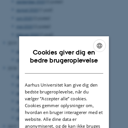
september 2020
(2 poster)
august 2020
(1 post)
juni 2020
(2 poster)
maj 2020
(2 poster)
februar 2020
(1 post)
2019
Cookies giver dig en
september 2019
(1 post)
ENGLISH
bedre brugeroplevelse
maj 2019
(1 post)
DANISH
2018
december 2018
(1 post)
november 2018
(1 post)
Aarhus Universitet kan give dig den
bedste brugeroplevelse, når du
september 2018
(1 post)
vælger ”Accepter alle” cookies.
august 2018
(1 post)
Cookies gemmer oplysninger om,
marts 2018
(1 post)
hvordan en bruger interagerer med et
januar 2018
(1 post)
website. Alle dine data er
anonymiseret, og de kan ikke bruges
2017