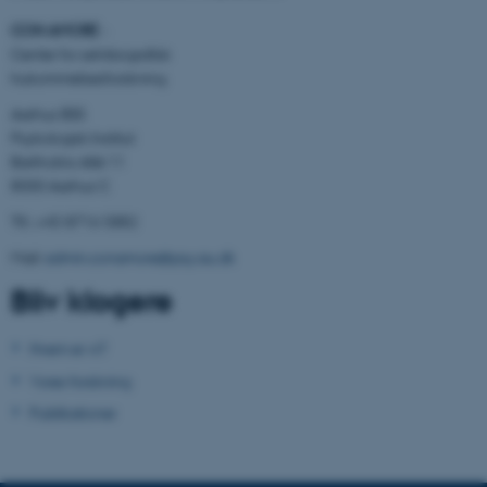
CON AMORE
-
Center for selvbiografisk
hukommelsesforskning
Navn
Udbyder / Domæne
be_typo_user
TYPO3 Association
Aarhus BSS
.au.dk
Psykologisk Institut
Bartholins Allé 11
8000 Aarhus C
fe_typo_user
Typo3 Association
Tlf.: +45 8716 5882
.au.dk
Mail:
admin.conamore@psy.au.dk
Bliv klogere
Hvem er vi?
Vores forskning
Publikationer