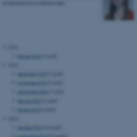
et rejselegat fra Lundbeckfonden.
2026
februar 2026
(1 post)
2025
december 2025
(1 post)
november 2025
(1 post)
september 2025
(1 post)
februar 2025
(1 post)
januar 2025
(1 post)
2024
oktober 2024
(2 poster)
september 2024
(2 poster)