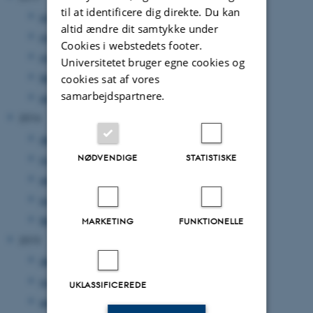
til at identificere dig direkte. Du kan
juli 2017
(1 post)
altid ændre dit samtykke under
maj 2017
(1 post)
Cookies i webstedets footer.
marts 2017
(1 post)
Universitetet bruger egne cookies og
februar 2017
(1 post)
cookies sat af vores
samarbejdspartnere.
januar 2017
(1 post)
2016
december 2016
(1 post)
NØDVENDIGE
STATISTISKE
november 2016
(1 post)
september 2016
(1 post)
juni 2016
(1 post)
februar 2016
(3 poster)
MARKETING
FUNKTIONELLE
2015
december 2015
(1 post)
november 2015
(1 post)
UKLASSIFICEREDE
september 2015
(1 post)