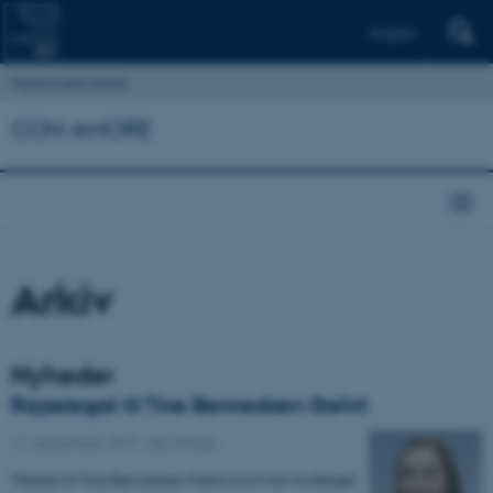
English
Psykologisk Institut
CON AMORE
Arkiv
Nyheder
Rejselegat til Tine Bennedsen Gehrt
11. september 2019
-
Bevillinger
Tillykke til Tine Bennedsen Gehrt som har modtaget