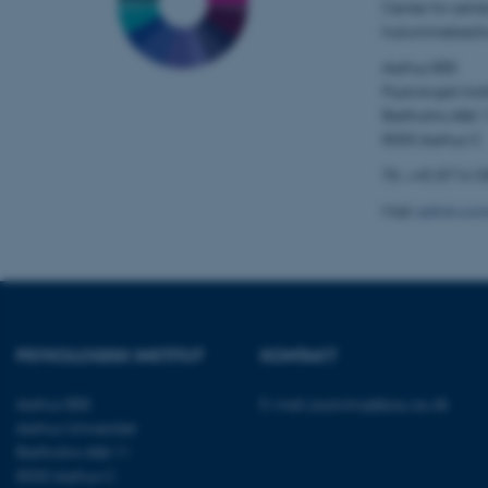
CFTOKEN
Center for selvb
hukommelsesfo
Aarhus BSS
Psykologisk Insti
Bartholins Allé 
8000 Aarhus C
OptanonConsent
Tlf.: +45 8716 
Mail:
admin.con
PSYKOLOGISK INSTITUT
KONTAKT
ARRAffinity
Aarhus BSS
E-mail:
psykologi@psy.au.dk
Aarhus Universitet
PHPSESSID
Bartholins Allé 11
8000 Aarhus C