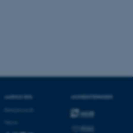
dFusion-applikationer.
 CFID hjælper denne
dentificere en klientenhed
t muligt for webstedet at
nsvariabler. Hvordan
kke for webstedet. CFTOKEN
l til identifikation af
f løsning af
 fra OneTrust. Den
ategorierne af cookies,
og om besøgende har
ge samtykke til brugen af
det muligt for
re, at cookies i hver
gerens browser, når der
okien har en normal
lbagevendende besøgende på
cer husket. Den
nger, der kan identificere
AARHUS BSS
AKKREDITERINGER
af websteder, der køres på
tformen. Det bruges til
for at sikre, at
 dirigeres til den
Besøg bss.au.dk
rowsersession.
ikationer baseret på PHP-
Følg os:
rel identifikator, der
variabler for