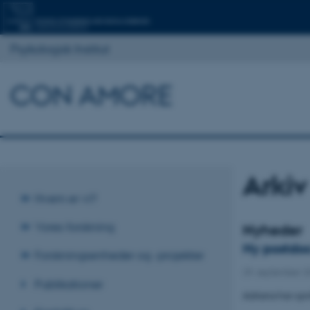
Psykologisk Institut
CON AMORE
Arkiv
Hvem er vi?
Vores forskning
Nyheder
Ny postdoc
Forskningsenheder og -projekter
29. september 
Publikationer
Adriana har opn