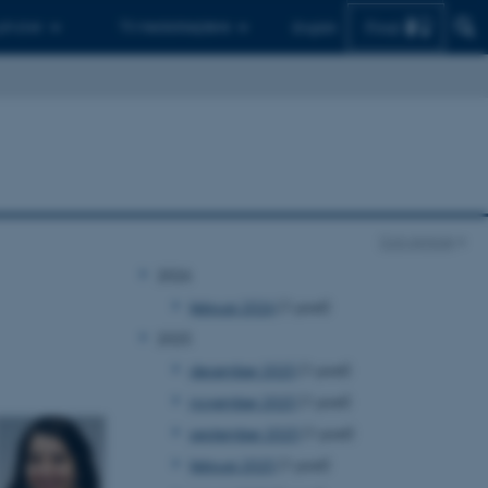
Find
 ph.d.er
Til medarbejdere
English
Con Amore
2026
februar 2026
(1 post)
2025
december 2025
(1 post)
november 2025
(1 post)
september 2025
(1 post)
februar 2025
(1 post)