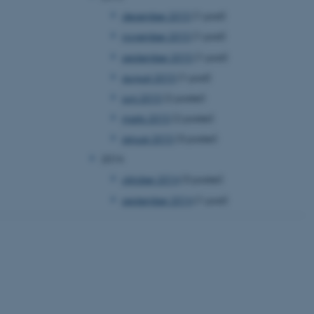
 vores CMS-udbyder,
december 2015
(1 post)
identificere en backend-
bruger er logget ind i
november 2015
(1 post)
september 2015
(1 post)
rbundet med Typo3-
emet. Det bruges generelt
august 2015
(1 post)
ntifikator for at gøre det
præferencer, men i mange
 ikke nødvendigt, da det
juni 2015
(2 poster)
lt af platformen, skønt
webstedsadministratorer. I
marts 2015
(2 poster)
dstillet til at blive
en browsersession. Det
januar 2015
(3 poster)
entifikator i stedet for
2014
ose platform session
oktober 2014
(3 poster)
emmesider, som er skrevet
gi. Den bruges af serveren
september 2014
(1 post)
onym brugersession.
session cookie, brugt af
Bruges normalt til at
ugersession af serveren.
at understøtte
vilket sikrer, at
er bliver dirigeret til
er browsersession.