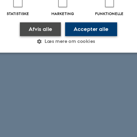
STATISTISKE
MARKETING
FUNKTIONELLE
Afvis alle
Accepter alle
Læs mere om cookies
Statistiske
Marketing
Funktionelle
es hjælper med at gøre hjemmesiden brugbar ved at aktiv
nktioner som navigation mm. Hjemmesiden kan ikke funge
Udbyder / Domæne
Udløb
Beskrivelse