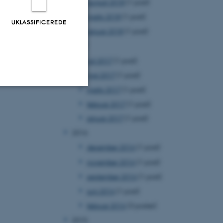
august 2018
(1 post)
marts 2018
(1 post)
UKLASSIFICEREDE
januar 2018
(1 post)
2017
juli 2017
(1 post)
maj 2017
(1 post)
marts 2017
(1 post)
februar 2017
(1 post)
Uklassificerede
januar 2017
(1 post)
2016
ere nogle
december 2016
(1 post)
rer uden disse
november 2016
(1 post)
september 2016
(1 post)
juni 2016
(1 post)
februar 2016
(3 poster)
2015