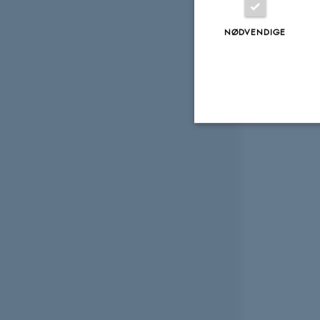
NØDVENDIGE
Nødvendige
Nødvendige cooki
grundlæggende fu
cookies.
Navn