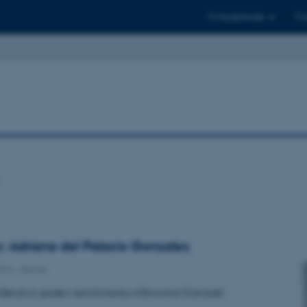
Til studerende
Til
: Adriana del Palacio Gonzalez
2014
-
Navne
ået ph.d. graden ved University of Brunwick (Canada)