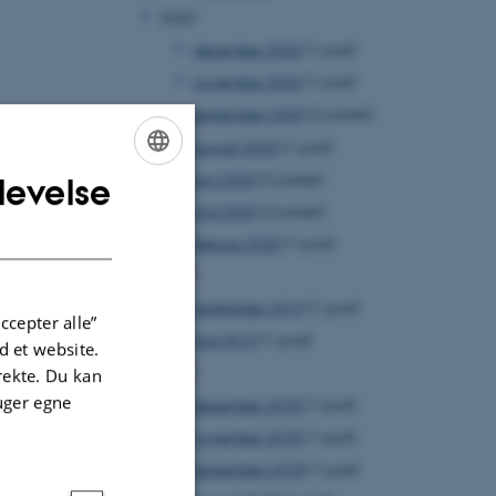
2020
december 2020
(1 post)
november 2020
(1 post)
september 2020
(2 poster)
august 2020
(1 post)
juni 2020
(2 poster)
levelse
ENGLISH
maj 2020
(2 poster)
DANISH
februar 2020
(1 post)
2019
september 2019
(1 post)
ccepter alle”
maj 2019
(1 post)
 et website.
2018
irekte. Du kan
uger egne
december 2018
(1 post)
november 2018
(1 post)
september 2018
(1 post)