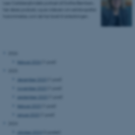
Læs Carlsbergfondets portræt af Dorthe Berntsen,
hør deres podcast, og se videoen om selvbiografisk
hukommelse, som de har lavet til anledningen.
2026
februar 2026
(1 post)
2025
december 2025
(1 post)
november 2025
(1 post)
september 2025
(1 post)
februar 2025
(1 post)
januar 2025
(1 post)
2024
oktober 2024
(2 poster)