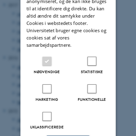
anonymiseret, og de kan ikke bruges
2017
til at identificere dig direkte. Du kan
juli 2017
(1 post)
altid ændre dit samtykke under
maj 2017
(1 post)
Cookies i webstedets footer.
Universitetet bruger egne cookies og
marts 2017
(1 post)
cookies sat af vores
februar 2017
(1 post)
samarbejdspartnere.
januar 2017
(1 post)
2016
december 2016
(1 post)
NØDVENDIGE
STATISTISKE
november 2016
(1 post)
september 2016
(1 post)
juni 2016
(1 post)
MARKETING
FUNKTIONELLE
februar 2016
(3 poster)
2015
december 2015
(1 post)
UKLASSIFICEREDE
november 2015
(1 post)