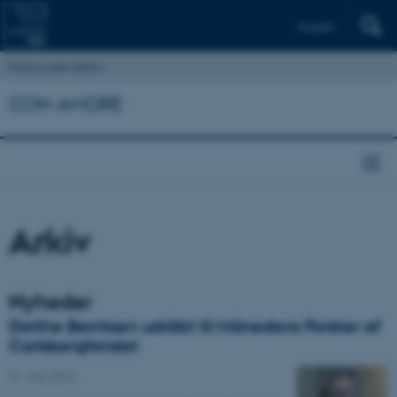
English
Psykologisk Institut
CON AMORE
Arkiv
Nyheder
Dorthe Berntsen udråbt til Månedens Forsker af
Carlsbergfondet
01. maj 2024