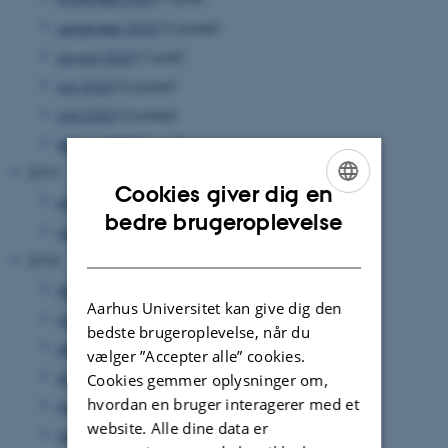
september 2020
(2 poster)
august 2020
(1 post)
juni 2020
(2 poster)
maj 2020
(2 poster)
februar 2020
(1 post)
2019
Cookies giver dig en
september 2019
(1 post)
ENGLISH
bedre brugeroplevelse
maj 2019
(1 post)
DANISH
2018
december 2018
(1 post)
Aarhus Universitet kan give dig den
november 2018
(1 post)
bedste brugeroplevelse, når du
september 2018
(1 post)
vælger ”Accepter alle” cookies.
august 2018
(1 post)
Cookies gemmer oplysninger om,
hvordan en bruger interagerer med et
marts 2018
(1 post)
website. Alle dine data er
januar 2018
(1 post)