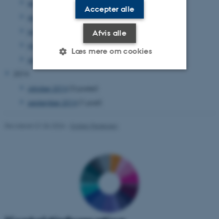
september 2015
(1 post)
Accepter alle
august 2015
(1 post)
juni 2015
(2 poster)
Afvis alle
marts 2015
(2 poster)
Læs mere om cookies
januar 2015
(3 poster)
2014
oktober 2014
(3 poster)
Nødvendige
Statistiske
Marketing
september 2014
(1 post)
Funktionelle
Uklassificerede
Revideret 01.06.2026
-
Kirsten Pedersen
Nødvendige cookies hjælper
med at gøre hjemmesiden
brugbar ved at aktivere nogle
grundlæggende funktioner
som navigation mm.
Hjemmesiden kan ikke
fungerer uden disse cookies.