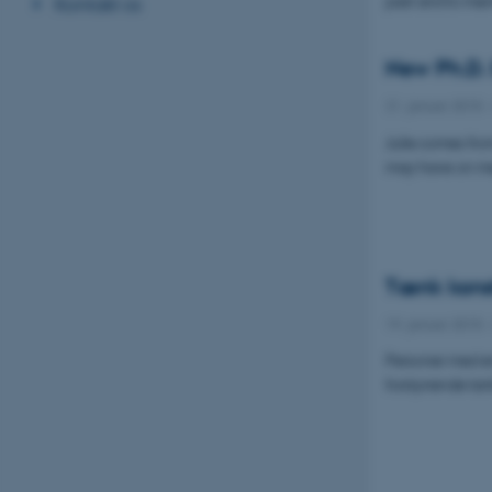
Kontakt os
New Ph.D. S
21. januar 2015
Julie comes fro
may have on me
Tænk konst
19. januar 2015
Personer med en
forstyrrende tan