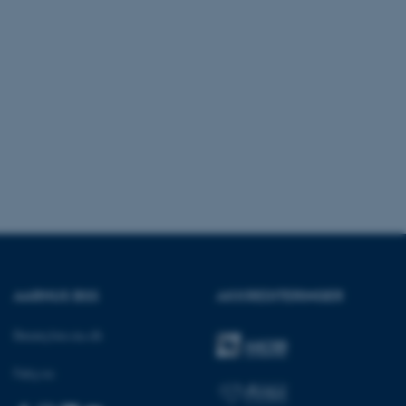
crosoft to securely verify
crosoft to securely verify
istinguish between
 beneficial for the
e valid reports on the use
istinguish between
 beneficial for the
e valid reports on the use
istinguish between
 beneficial for the
e valid reports on the use
ure as a hosting platform
ing, this cookie ensures
AARHUS BSS
AKKREDITERINGER
isitor browsing session
he same server in the
Besøg bss.au.dk
he CloudFlare service to
fic and override any
Følg os:
d on the visitor's IP
or supporting a website's
 providing protection