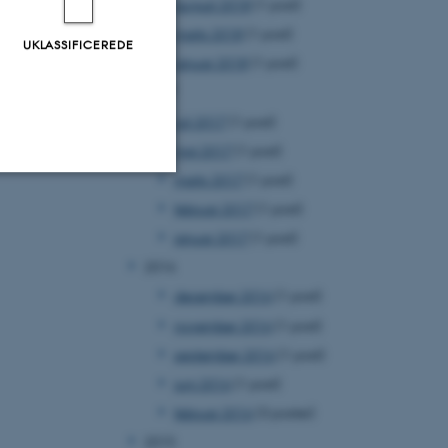
august 2018
(1 post)
marts 2018
(1 post)
UKLASSIFICEREDE
januar 2018
(1 post)
2017
juli 2017
(1 post)
maj 2017
(1 post)
marts 2017
(1 post)
februar 2017
(1 post)
Uklassificerede
januar 2017
(1 post)
2016
ere nogle
december 2016
(1 post)
rer uden disse
november 2016
(1 post)
september 2016
(1 post)
juni 2016
(1 post)
februar 2016
(3 poster)
2015