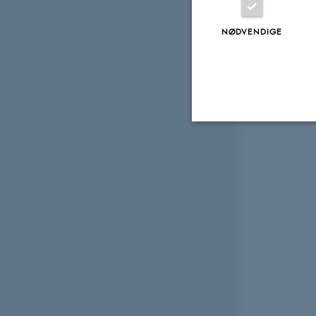
NØDVENDIGE
Nødvendige
Nødvendige cooki
grundlæggende fu
cookies.
Navn