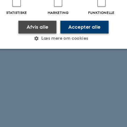
STATISTISKE
MARKETING
FUNKTIONELLE
Afvis alle
Accepter alle
Læs mere om cookies
Statistiske
Marketing
Funktionelle
es hjælper med at gøre hjemmesiden brugbar ved at aktiv
nktioner som navigation mm. Hjemmesiden kan ikke funge
Udbyder / Domæne
Udløb
Beskrivelse