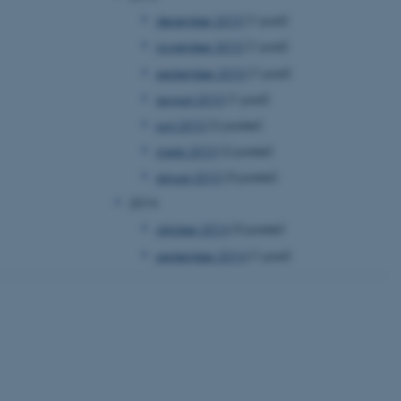
 vores CMS-udbyder,
december 2015
(1 post)
identificere en backend-
bruger er logget ind i
november 2015
(1 post)
september 2015
(1 post)
rbundet med Typo3-
emet. Det bruges generelt
august 2015
(1 post)
ntifikator for at gøre det
præferencer, men i mange
 ikke nødvendigt, da det
juni 2015
(2 poster)
lt af platformen, skønt
webstedsadministratorer. I
marts 2015
(2 poster)
dstillet til at blive
en browsersession. Det
januar 2015
(3 poster)
entifikator i stedet for
2014
ose platform session
oktober 2014
(3 poster)
emmesider, som er skrevet
gi. Den bruges af serveren
september 2014
(1 post)
onym brugersession.
session cookie, brugt af
Bruges normalt til at
ugersession af serveren.
ebsites run on the Windows
is used for load balancing
 page requests are routed
y browsing session.