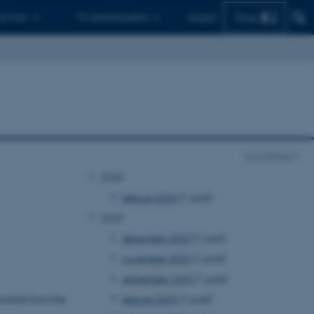
Find
 ph.d.er
Til medarbejdere
English
Con Amore
2026
februar 2026
(1 post)
2025
december 2025
(1 post)
november 2025
(1 post)
september 2025
(1 post)
 events from the
februar 2025
(1 post)