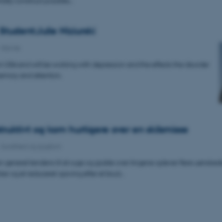
tudent:Julie Niziurski
-
Navne
m USA and will be working with depression and the effects the disorder
mory and attention.
ruktivt og kom hurtigere over en skilsmisse
-
Sundhed og sygdom
 generel tendens til at ruge og gruble over tingene oplever flere uønsked
ker og et reduceret opsving efter et brud…