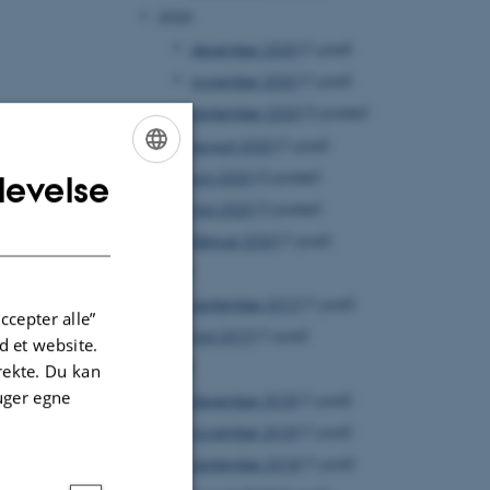
2020
december 2020
(1 post)
november 2020
(1 post)
september 2020
(2 poster)
august 2020
(1 post)
juni 2020
(2 poster)
levelse
ENGLISH
maj 2020
(2 poster)
DANISH
februar 2020
(1 post)
2019
september 2019
(1 post)
ccepter alle”
maj 2019
(1 post)
 et website.
2018
irekte. Du kan
uger egne
december 2018
(1 post)
november 2018
(1 post)
september 2018
(1 post)