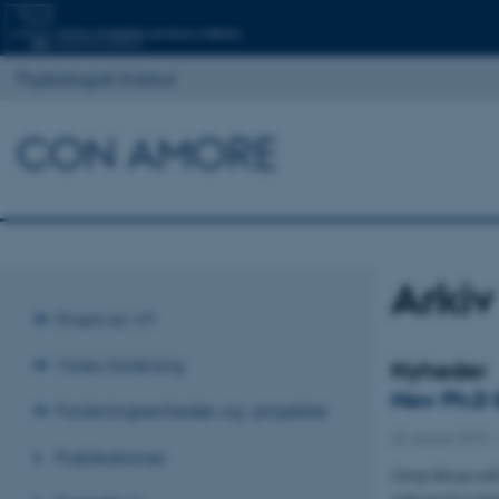
Psykologisk Institut
CON AMORE
Arkiv
Hvem er vi?
Vores forskning
Nyheder
New Ph.D 
Forskningsenheder og -projekter
23. januar 2015
Publikationer
Omar Sinue will 
past and to men