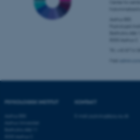
esctx
Center for selvb
hukommelsesfo
fpc
Aarhus BSS
Psykologisk Insti
__cf_bm
Bartholins Allé 
8000 Aarhus C
Tlf.: +45 8716 
__cf_bm
Mail:
admin.con
__cf_bm
ARRAffinitySameSite
PSYKOLOGISK INSTITUT
KONTAKT
Aarhus BSS
E-mail:
psykologi@psy.au.dk
cf_clearance
Aarhus Universitet
Bartholins Allé 11
8000 Aarhus C