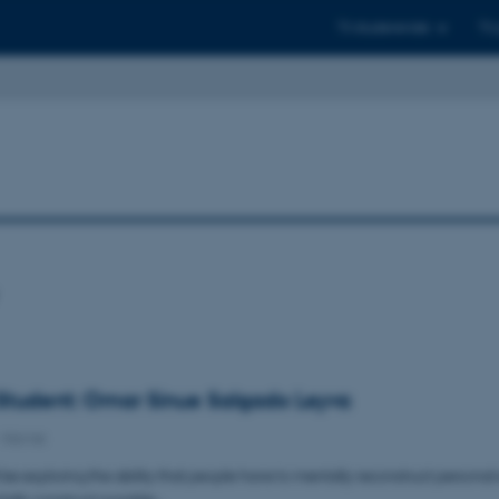
Til studerende
Til
Student: Omar Sinue Salgado Leyva
-
Navne
be exploring the ability that people have to mentally reconstruct personal
tally construct possible…