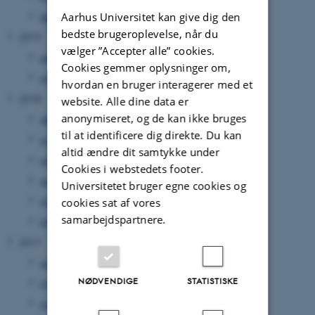
Aarhus Universitet kan give dig den
februar 2020
(1 post)
bedste brugeroplevelse, når du
2019
vælger ”Accepter alle” cookies.
september 2019
(1 post)
Cookies gemmer oplysninger om,
maj 2019
(1 post)
hvordan en bruger interagerer med et
2018
website. Alle dine data er
anonymiseret, og de kan ikke bruges
december 2018
(1 post)
til at identificere dig direkte. Du kan
november 2018
(1 post)
altid ændre dit samtykke under
september 2018
(1 post)
Cookies i webstedets footer.
august 2018
(1 post)
Universitetet bruger egne cookies og
marts 2018
(1 post)
cookies sat af vores
samarbejdspartnere.
januar 2018
(1 post)
2017
juli 2017
(1 post)
NØDVENDIGE
STATISTISKE
maj 2017
(1 post)
marts 2017
(1 post)