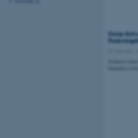
Kontakt os
Ocke-Schwe
Forsknings
09. marts 2021
-
Professor Ocke-
Flexibility in O