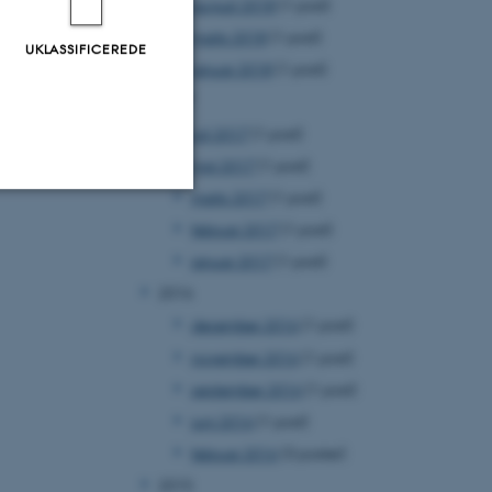
august 2018
(1 post)
marts 2018
(1 post)
UKLASSIFICEREDE
januar 2018
(1 post)
2017
juli 2017
(1 post)
maj 2017
(1 post)
marts 2017
(1 post)
februar 2017
(1 post)
Uklassificerede
januar 2017
(1 post)
2016
ere nogle
december 2016
(1 post)
rer uden disse
november 2016
(1 post)
september 2016
(1 post)
juni 2016
(1 post)
februar 2016
(3 poster)
2015