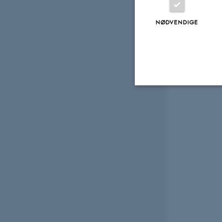
NØDVENDIGE
Nødvendige
Nødvendige cooki
grundlæggende fu
cookies.
Navn