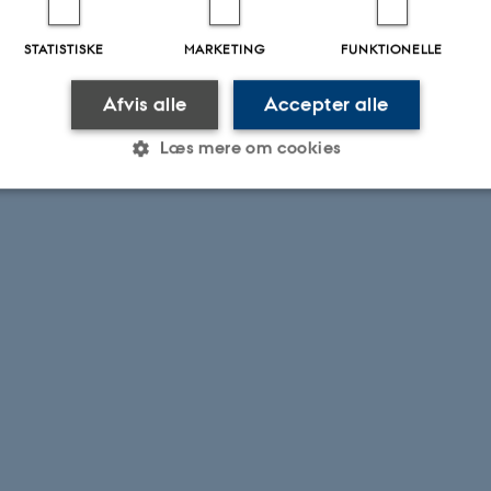
STATISTISKE
MARKETING
FUNKTIONELLE
Afvis alle
Accepter alle
Læs mere om cookies
Statistiske
Marketing
Funktionelle
es hjælper med at gøre hjemmesiden brugbar ved at aktiv
nktioner som navigation mm. Hjemmesiden kan ikke funge
Udbyder / Domæne
Udløb
Beskrivelse