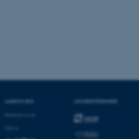
crosoft to securely verify
crosoft to securely verify
istinguish between
 beneficial for the
e valid reports on the use
istinguish between
 beneficial for the
e valid reports on the use
istinguish between
 beneficial for the
e valid reports on the use
ure as a hosting platform
ing, this cookie ensures
AARHUS BSS
AKKREDITERINGER
isitor browsing session
he same server in the
Besøg bss.au.dk
he CloudFlare service to
fic and override any
Følg os:
d on the visitor's IP
or supporting a website's
 providing protection