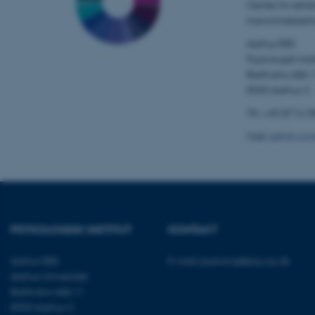
esctx
Center for selvb
hukommelsesfo
fpc
Aarhus BSS
Psykologisk Insti
__cf_bm
Bartholins Allé 
8000 Aarhus C
Tlf.: +45 8716 
__cf_bm
Mail:
admin.con
__cf_bm
ARRAffinitySameSite
PSYKOLOGISK INSTITUT
KONTAKT
Aarhus BSS
E-mail:
psykologi@psy.au.dk
cf_clearance
Aarhus Universitet
Bartholins Allé 11
8000 Aarhus C