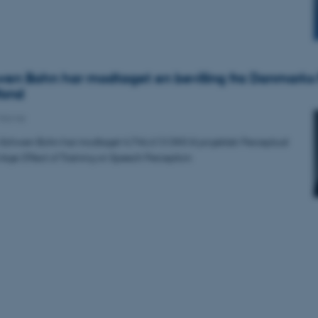
n Bohn har modtaget en bevilling fra Danmarks 
fond
Navne
Schwen Bohn har modtaget 4.746.613 DKK til projektet: Perceptual
ld Age: Effect of Training on Speech Perception