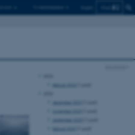
Find
 ph.d.er
Til medarbejdere
English
Con Amore
2026
februar 2026
(1 post)
2025
december 2025
(1 post)
november 2025
(1 post)
september 2025
(1 post)
februar 2025
(1 post)