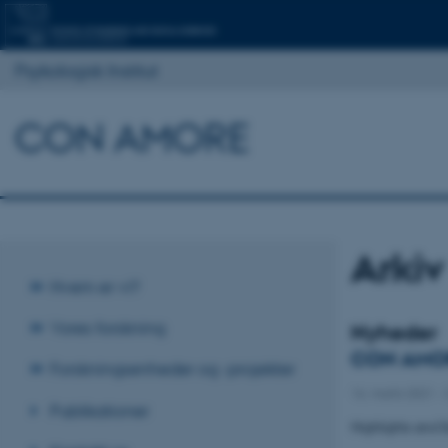
Psykologisk Institut
CON AMORE
Arkiv
Hvem er vi?
Vores forskning
Nyheder
CON AMOR
Forskningsenheder og -projekter
16. marts 2021
-
Publikationer
Highlights and S