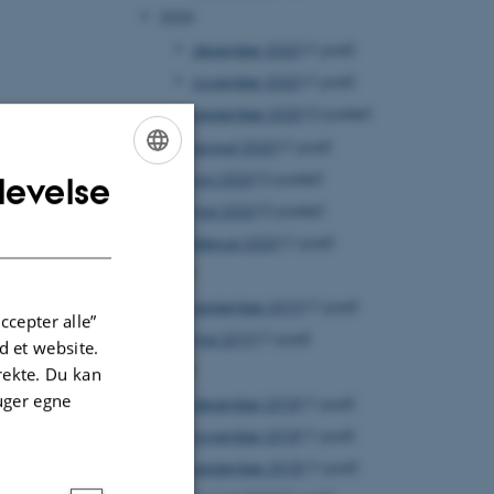
2020
december 2020
(1 post)
november 2020
(1 post)
september 2020
(2 poster)
august 2020
(1 post)
juni 2020
(2 poster)
levelse
ENGLISH
maj 2020
(2 poster)
DANISH
februar 2020
(1 post)
2019
september 2019
(1 post)
ccepter alle”
maj 2019
(1 post)
 et website.
2018
irekte. Du kan
uger egne
december 2018
(1 post)
november 2018
(1 post)
september 2018
(1 post)