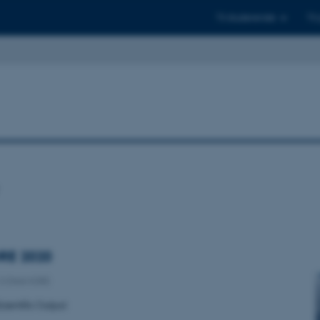
Til studerende
Til
E 2020
CONAMORE
cientific Output