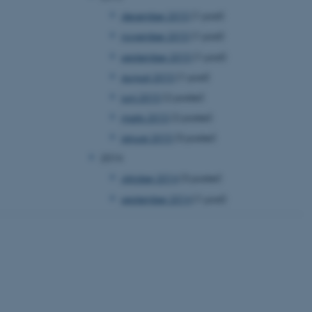
 vores CMS-udbyder,
december 2015
(1 post)
identificere en backend-
bruger er logget ind i
november 2015
(1 post)
september 2015
(1 post)
rbundet med Typo3-
emet. Det bruges generelt
august 2015
(1 post)
ntifikator for at gøre det
præferencer, men i mange
 ikke nødvendigt, da det
juni 2015
(2 poster)
lt af platformen, skønt
webstedsadministratorer. I
marts 2015
(2 poster)
dstillet til at blive
en browsersession. Det
januar 2015
(3 poster)
entifikator i stedet for
2014
ose platform session
oktober 2014
(3 poster)
emmesider, som er skrevet
gi. Den bruges af serveren
september 2014
(1 post)
onym brugersession.
session cookie, brugt af
Bruges normalt til at
ugersession af serveren.
ebsites run on the Windows
is used for load balancing
 page requests are routed
y browsing session.