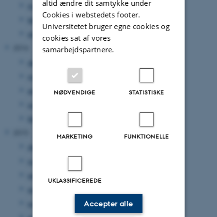
altid ændre dit samtykke under
marts 2017
(1 post)
Cookies i webstedets footer.
februar 2017
(1 post)
Universitetet bruger egne cookies og
januar 2017
(1 post)
cookies sat af vores
2016
samarbejdspartnere.
december 2016
(1 post)
november 2016
(1 post)
september 2016
(1 post)
NØDVENDIGE
STATISTISKE
juni 2016
(1 post)
februar 2016
(3 poster)
2015
MARKETING
FUNKTIONELLE
december 2015
(1 post)
november 2015
(1 post)
september 2015
(1 post)
UKLASSIFICEREDE
august 2015
(1 post)
juni 2015
(2 poster)
Accepter alle