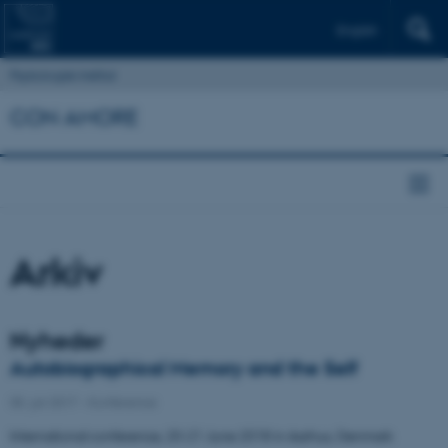
English
Psykologisk Institut
CON AMORE
Arkiv
Nyheder
Autobiographical Memory and the Self
05. juli 2017
-
Konference
International conference, 20-21 June 2018 in Aarhus, Denmark