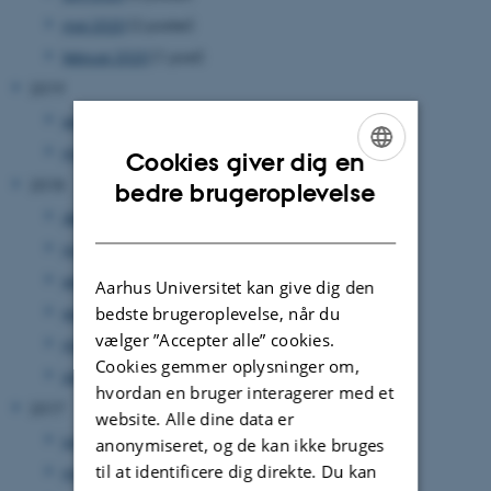
maj 2020
(2 poster)
februar 2020
(1 post)
2019
september 2019
(1 post)
maj 2019
(1 post)
Cookies giver dig en
ENGLISH
2018
bedre brugeroplevelse
december 2018
(1 post)
DANISH
november 2018
(1 post)
september 2018
(1 post)
Aarhus Universitet kan give dig den
august 2018
(1 post)
bedste brugeroplevelse, når du
vælger ”Accepter alle” cookies.
marts 2018
(1 post)
Cookies gemmer oplysninger om,
januar 2018
(1 post)
hvordan en bruger interagerer med et
2017
website. Alle dine data er
juli 2017
(1 post)
anonymiseret, og de kan ikke bruges
til at identificere dig direkte. Du kan
maj 2017
(1 post)