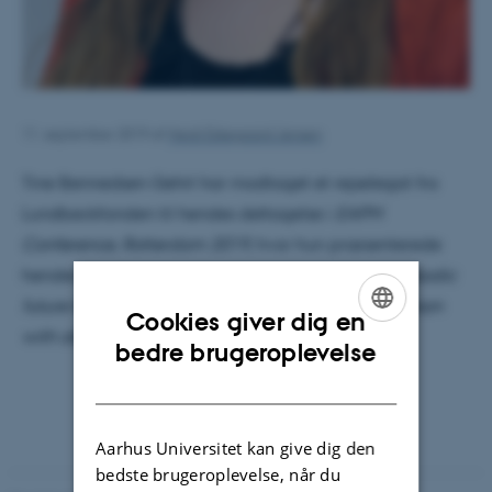
11. september 2019
af
Heidi Eskegaard Jensen
Tine Bennedsen Gehrt har modtaget et rejselegat fra
Lundbeckfonden til hendes deltagelse i
EAPM
Conference, Rotterdam 2019
, hvor hun præsenterede
hendes studie "
Autobiographical memory and episodic
future thinking in severe health anxiety: A comparison
Cookies giver dig en
with obsessive-compulsive disorder”.
ENGLISH
bedre brugeroplevelse
DANISH
Aarhus Universitet kan give dig den
bedste brugeroplevelse, når du