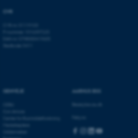
brugbar ved at aktivere nogle
grundlæggende funktioner
CVR
som navigation mm.
Hjemmesiden kan ikke
CVR-nr: 31119103
fungerer uden disse cookies.
P-nummer: 1016397225
EAN-nr: 5798000419605
Stedkode: 5411
Navn
Udbyder / Domæne
be_typo_user
TYPO3 Association
.au.dk
GENVEJE
AARHUS BSS
fe_typo_user
Typo3 Association
.au.dk
Besøg bss.au.dk
CEBU
Con Amore
Følg os:
Center for Rusmiddelforskning
Medarbejdere
Uddannelser