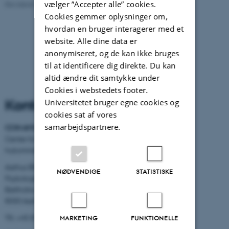
vælger ”Accepter alle” cookies.
Revideret 01.06.2026
-
Kirsten Pedersen
Cookies gemmer oplysninger om,
hvordan en bruger interagerer med et
website. Alle dine data er
anonymiseret, og de kan ikke bruges
til at identificere dig direkte. Du kan
altid ændre dit samtykke under
Cookies i webstedets footer.
Kontaktinformation
Universitetet bruger egne cookies og
cookies sat af vores
samarbejdspartnere.
CON AMORE
-
Center for selvbiografisk
hukommelsesforskning
Aarhus BSS
NØDVENDIGE
STATISTISKE
Psykologisk Institut
Bartholins Allé 11
8000 Aarhus C
Tlf.: +45 8716 5882
MARKETING
FUNKTIONELLE