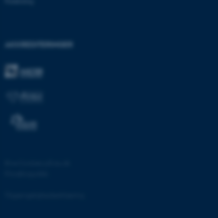
Forskning
AKKREDITERINGER
ASP.NET_SessionId
Microsoft Corporation
.au.dk
JSESSIONID
Oracle Corporation
.au.dk
©
—
Cookies på au.dk
Privatlivspolitik
ARRAffinity
Microsoft Corporation
.mitstudie.au.dk
Tilgængelighedserklæring