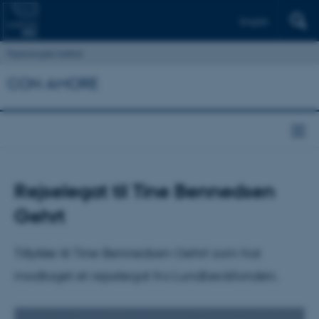
English
Psykologisk Institut
CON AMORE
Rejselegat til Tine Bennedsen
Gehrt
Tillykke til Tine Bennedsen Gehrt som har
modtaget et rejselegat fra Lundbeckfonden.