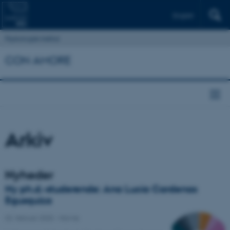
English
Psykologisk Institut
CON AMORE
Arkiv
Nyheder
Ny ph.d.-studerende: Ana Lucia Cardenas
Egusquiza
02. februar 2020
-
Navne