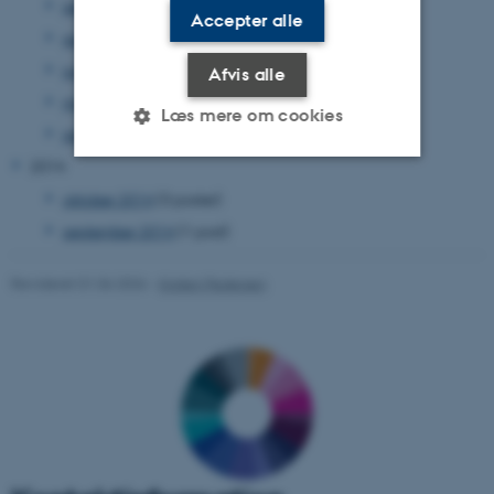
september 2015
(1 post)
Accepter alle
august 2015
(1 post)
juni 2015
(2 poster)
Afvis alle
marts 2015
(2 poster)
Læs mere om cookies
januar 2015
(3 poster)
2014
oktober 2014
(3 poster)
Nødvendige
Statistiske
Marketing
september 2014
(1 post)
Funktionelle
Uklassificerede
Revideret 01.06.2026
-
Kirsten Pedersen
Nødvendige cookies hjælper
med at gøre hjemmesiden
brugbar ved at aktivere nogle
grundlæggende funktioner
som navigation mm.
Hjemmesiden kan ikke
fungerer uden disse cookies.