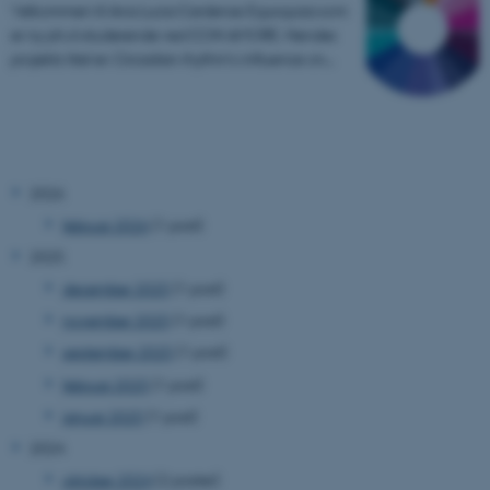
Velkommen til Ana Lucia Cardenas Egusquiza som
er ny ph.d-studerende ved CON AMORE. Hendes
projekts titel er: Circadian rhythm's influence on…
2026
februar 2026
(1 post)
2025
december 2025
(1 post)
november 2025
(1 post)
september 2025
(1 post)
februar 2025
(1 post)
januar 2025
(1 post)
2024
oktober 2024
(2 poster)