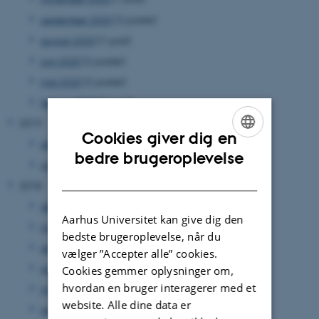
september 2020
(2 poster)
august 2020
(1 post)
juni 2020
(2 poster)
maj 2020
(2 poster)
februar 2020
(1 post)
2019
Cookies giver dig en
september 2019
(1 post)
ENGLISH
bedre brugeroplevelse
maj 2019
(1 post)
DANISH
2018
december 2018
(1 post)
Aarhus Universitet kan give dig den
november 2018
(1 post)
bedste brugeroplevelse, når du
september 2018
(1 post)
vælger ”Accepter alle” cookies.
august 2018
(1 post)
Cookies gemmer oplysninger om,
hvordan en bruger interagerer med et
marts 2018
(1 post)
website. Alle dine data er
januar 2018
(1 post)