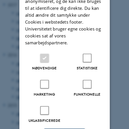
anonymiseret, og de kan ikke bruges
2017
til at identificere dig direkte. Du kan
juli 2017
(1 post)
altid ændre dit samtykke under
maj 2017
(1 post)
Cookies i webstedets footer.
Universitetet bruger egne cookies og
marts 2017
(1 post)
cookies sat af vores
februar 2017
(1 post)
samarbejdspartnere.
januar 2017
(1 post)
2016
december 2016
(1 post)
NØDVENDIGE
STATISTISKE
november 2016
(1 post)
september 2016
(1 post)
juni 2016
(1 post)
MARKETING
FUNKTIONELLE
februar 2016
(3 poster)
2015
december 2015
(1 post)
UKLASSIFICEREDE
november 2015
(1 post)