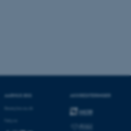
crosoft to securely verify
crosoft to securely verify
istinguish between
 beneficial for the
e valid reports on the use
istinguish between
 beneficial for the
e valid reports on the use
istinguish between
 beneficial for the
e valid reports on the use
ure as a hosting platform
ing, this cookie ensures
AARHUS BSS
AKKREDITERINGER
isitor browsing session
he same server in the
Besøg bss.au.dk
he CloudFlare service to
fic and override any
Følg os:
d on the visitor's IP
or supporting a website's
 providing protection