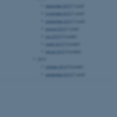
 vores CMS-udbyder,
december 2015
(1 post)
identificere en backend-
bruger er logget ind i
november 2015
(1 post)
september 2015
(1 post)
rbundet med Typo3-
emet. Det bruges generelt
august 2015
(1 post)
ntifikator for at gøre det
præferencer, men i mange
 ikke nødvendigt, da det
juni 2015
(2 poster)
lt af platformen, skønt
webstedsadministratorer. I
marts 2015
(2 poster)
dstillet til at blive
en browsersession. Det
januar 2015
(3 poster)
entifikator i stedet for
2014
ose platform session
oktober 2014
(3 poster)
emmesider, som er skrevet
gi. Den bruges af serveren
september 2014
(1 post)
onym brugersession.
session cookie, brugt af
Bruges normalt til at
ugersession af serveren.
ebsites run on the Windows
is used for load balancing
 page requests are routed
y browsing session.