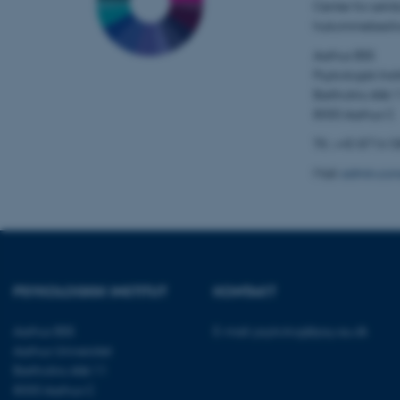
esctx
Center for selvb
hukommelsesfo
fpc
Aarhus BSS
Psykologisk Insti
__cf_bm
Bartholins Allé 
8000 Aarhus C
Tlf.: +45 8716 
__cf_bm
Mail:
admin.con
__cf_bm
ARRAffinitySameSite
PSYKOLOGISK INSTITUT
KONTAKT
Aarhus BSS
E-mail:
psykologi@psy.au.dk
cf_clearance
Aarhus Universitet
Bartholins Allé 11
8000 Aarhus C