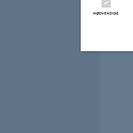
NØDVENDIGE
Nødvendige
Nødvendige cooki
grundlæggende fu
cookies.
Navn