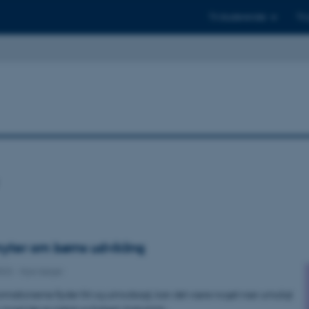
Til studerende
Til
yter om børns udvikling
2023
-
Nye bøger
nformationerne flyder frit og uimodsagt, kan det være noget nær umuligt
ad der er rigtigt og forkert i forhold til…