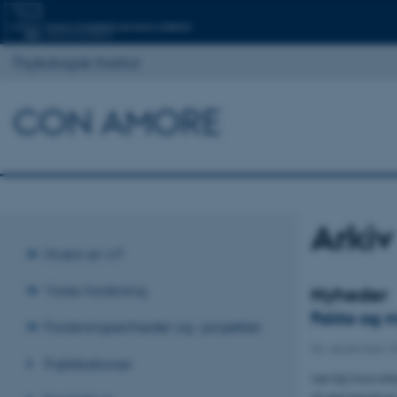
Psykologisk Institut
CON AMORE
Arkiv
Hvem er vi?
Vores forskning
Nyheder
Fakta og m
Forskningsenheder og -projekter
06. september 
Publikationer
I en tid, hvor i
at gennemskue, hv