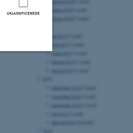
august 2018
(1 post)
marts 2018
(1 post)
UKLASSIFICEREDE
januar 2018
(1 post)
2017
juli 2017
(1 post)
maj 2017
(1 post)
marts 2017
(1 post)
februar 2017
(1 post)
Uklassificerede
januar 2017
(1 post)
2016
ere nogle
december 2016
(1 post)
rer uden disse
november 2016
(1 post)
september 2016
(1 post)
juni 2016
(1 post)
februar 2016
(3 poster)
2015