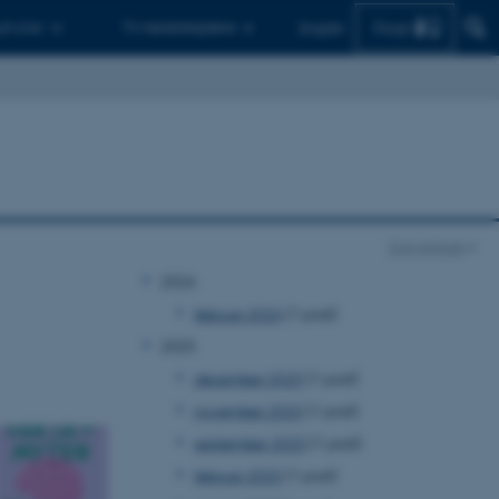
Find
 ph.d.er
Til medarbejdere
English
Con Amore
2026
februar 2026
(1 post)
2025
december 2025
(1 post)
november 2025
(1 post)
september 2025
(1 post)
februar 2025
(1 post)