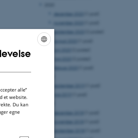
2020
december 2020
(1 post)
november 2020
(1 post)
september 2020
(2 poster)
august 2020
(1 post)
juni 2020
(2 poster)
levelse
ENGLISH
maj 2020
(2 poster)
DANISH
februar 2020
(1 post)
2019
september 2019
(1 post)
ccepter alle”
maj 2019
(1 post)
 et website.
2018
irekte. Du kan
uger egne
december 2018
(1 post)
november 2018
(1 post)
september 2018
(1 post)