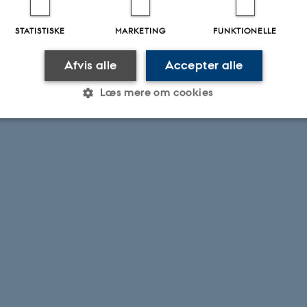
STATISTISKE
MARKETING
FUNKTIONELLE
Afvis alle
Accepter alle
Læs mere om cookies
Statistiske
Marketing
Funktionelle
es hjælper med at gøre hjemmesiden brugbar ved at aktiv
nktioner som navigation mm. Hjemmesiden kan ikke funge
Udbyder / Domæne
Udløb
Beskrivelse