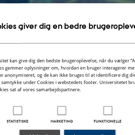
 og
æt
t er
kies giver dig en bedre brugeroplev
s du
itet kan give dig den bedste brugeroplevelse, når du vælger ”A
es gemmer oplysninger om, hvordan en bruger interagerer med
er anonymiseret, og de kan ikke bruges til at identificere dig d
t samtykke under Cookies i webstedets footer. Universitetet br
kies sat af vores samarbejdspartnere.
STATISTISKE
MARKETING
FUNKTIONELLE
Se webinaret om Cool 