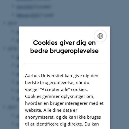
maj 2020
(2 poster)
februar 2020
(1 post)
2019
september 2019
(1 post)
maj 2019
(1 post)
Cookies giver dig en
ENGLISH
2018
bedre brugeroplevelse
december 2018
(1 post)
DANISH
november 2018
(1 post)
september 2018
(1 post)
Aarhus Universitet kan give dig den
august 2018
(1 post)
bedste brugeroplevelse, når du
vælger ”Accepter alle” cookies.
marts 2018
(1 post)
Cookies gemmer oplysninger om,
januar 2018
(1 post)
hvordan en bruger interagerer med et
2017
website. Alle dine data er
juli 2017
(1 post)
anonymiseret, og de kan ikke bruges
til at identificere dig direkte. Du kan
maj 2017
(1 post)