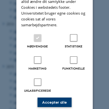
altid ændre dit samtykke under
marts 2017
(1 post)
Cookies i webstedets footer.
februar 2017
(1 post)
Universitetet bruger egne cookies og
januar 2017
(1 post)
cookies sat af vores
2016
samarbejdspartnere.
december 2016
(1 post)
november 2016
(1 post)
september 2016
(1 post)
NØDVENDIGE
STATISTISKE
juni 2016
(1 post)
februar 2016
(3 poster)
2015
MARKETING
FUNKTIONELLE
december 2015
(1 post)
november 2015
(1 post)
september 2015
(1 post)
UKLASSIFICEREDE
august 2015
(1 post)
juni 2015
(2 poster)
Accepter alle