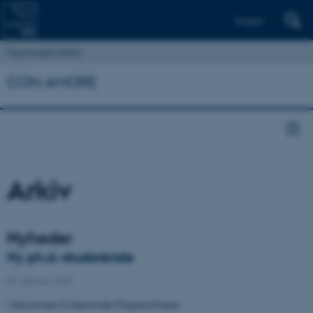
English
Psykologisk Institut
CON AMORE
Arkiv
Nyheder
Ny ph.d.-studerende
02. februar 2022
Velkommen til Alexander Pilgaard Kaiser