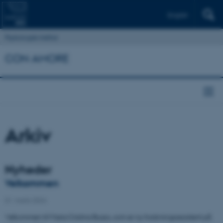
English
Psykologisk Institut
CON AMORE
Arkiv
Nyheder
Velkommen
01. marts 2024
Velkommen til Maria Cristina Buzzo, som er ny forskningsassistent på