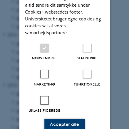
maj 2017
(1 post)
altid ændre dit samtykke under
marts 2017
(1 post)
Cookies i webstedets footer.
februar 2017
(1 post)
Universitetet bruger egne cookies og
cookies sat af vores
januar 2017
(1 post)
samarbejdspartnere.
2016
december 2016
(1 post)
november 2016
(1 post)
NØDVENDIGE
STATISTISKE
september 2016
(1 post)
juni 2016
(1 post)
februar 2016
(3 poster)
MARKETING
FUNKTIONELLE
2015
december 2015
(1 post)
november 2015
(1 post)
september 2015
(1 post)
UKLASSIFICEREDE
august 2015
(1 post)
Accepter alle
juni 2015
(2 poster)