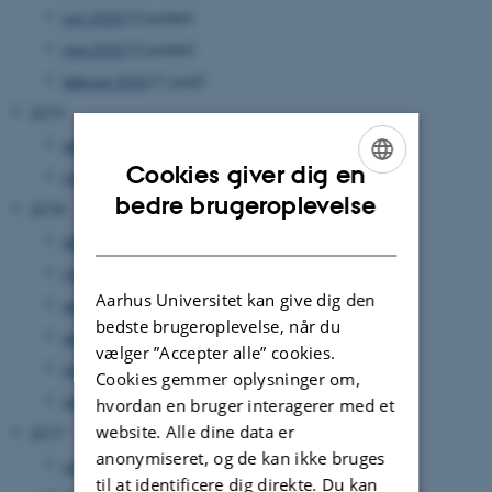
juni 2020
(2 poster)
maj 2020
(2 poster)
februar 2020
(1 post)
2019
september 2019
(1 post)
Cookies giver dig en
maj 2019
(1 post)
ENGLISH
bedre brugeroplevelse
2018
DANISH
december 2018
(1 post)
november 2018
(1 post)
Aarhus Universitet kan give dig den
september 2018
(1 post)
bedste brugeroplevelse, når du
august 2018
(1 post)
vælger ”Accepter alle” cookies.
marts 2018
(1 post)
Cookies gemmer oplysninger om,
januar 2018
(1 post)
hvordan en bruger interagerer med et
website. Alle dine data er
2017
anonymiseret, og de kan ikke bruges
juli 2017
(1 post)
til at identificere dig direkte. Du kan