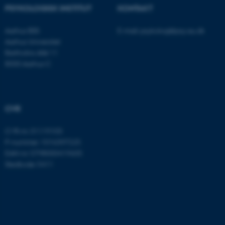
ASP.NET_SessionId
Microsoft Corporation
PSYKOLOGISK INSTITUT
KONTAKT
.au.dk
Aarhus BSS
E-mail:
psykologi@psy.au.dk
Aarhus Universitet
Bartholins Allé 11
JSESSIONID
Oracle Corporation
8000 Aarhus C
.au.dk
CVR
ARRAffinity
Microsoft Corporation
.mitstudie.au.dk
CVR-nr: 31119103
P-nummer: 1016397225
EAN-nr: 5798000419605
Stedkode: 5411
esctx
Microsoft Corporation
.login.microsoftonline.com
fpc
Microsoft Corporation
login.microsoftonline.com
__cf_bm