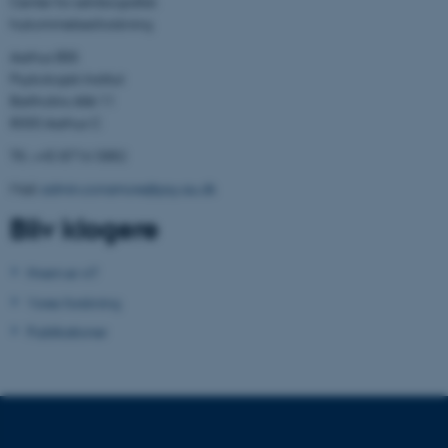
Center for selvbiografisk
hukommelsesforskning
Navn
Udbyder / Domæne
Aarhus BSS
be_typo_user
Psykologisk Institut
TYPO3 Association
.au.dk
Bartholins Allé 11
8000 Aarhus C
Tlf.: +45 8716 5882
fe_typo_user
Typo3 Association
Mail:
admin.conamore@psy.au.dk
.au.dk
Bliv klogere
Hvem er vi?
Vores forskning
Publikationer