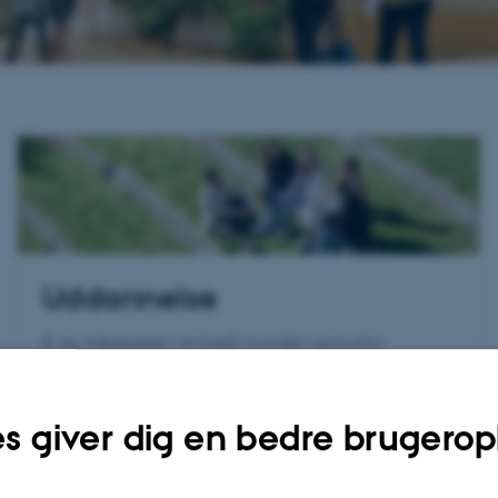
Uddannelse
Er du interesseret i at forstå, hvordan og hvorfor
mennesker tænker, føler og oplever som de gør? Læs en
bachelor eller kandidat i psykologi.
s giver dig en bedre brugerop