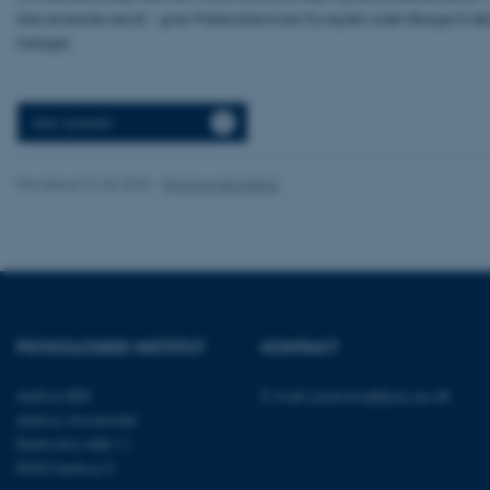
ikke ønskede sendt – giver Patientstemmer fra asylet ordet tilbage til dem
frataget.
Nødvendige cooki
grundlæggende fu
Alle nyheder
cookies.
Revideret 01.06.2026
-
Psykologisk Institut
Navn
be_typo_user
fe_typo_user
PSYKOLOGISK INSTITUT
KONTAKT
Aarhus BSS
E-mail:
psykologi@psy.au.dk
Aarhus Universitet
Bartholins Allé 11
8000 Aarhus C