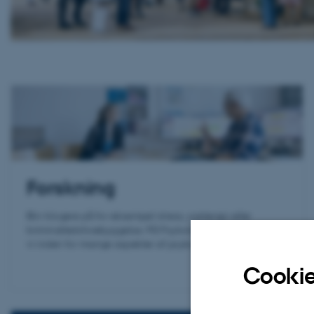
Forskning
Bliv klogere på for eksempel stress, parterapi eller
kriminalitetsforebyggelse. På Psykologisk Institut forsker
vi inden for mange aspekter af psykologien.
Cookie