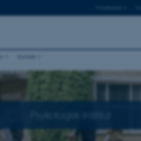
Til studerende
Til
s
Kontakt
Psykologisk Institut