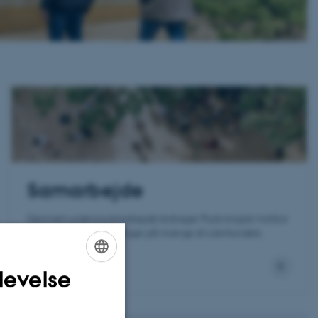
Samarbejde
Gennem praksissamarbejde bidrager Psykologisk Institut
med innovative løsninger på mange af samfundets
udfordringer.
levelse
ENGLISH
DANISH