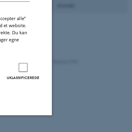
Kontakt
ccepter alle”
 et website.
irekte. Du kan
uger egne
atzki
kl. 13:15
logisk Institut, Auditorium 455, Bygning 1342
t work
UKLASSIFICEREDE
Uklassificerede