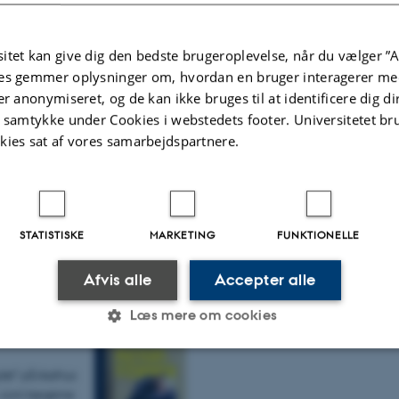
Om os
itet kan give dig den bedste brugeroplevelse, når du vælger ”A
es gemmer oplysninger om, hvordan en bruger interagerer med
Arrangementer
er anonymiseret, og de kan ikke bruges til at identificere dig d
t samtykke under Cookies i webstedets footer. Universitetet br
on og trivsel
Ph.d.-forsvar: Dela Saw
kies sat af vores samarbejdspartnere.
Torsdag
27.
august 2026,
27
Aarhus Universitet, Psyko
AUG.
 sin forskning i
Narrative Identity and Resilience a
STATISTISKE
MARKETING
FUNKTIONELLE
Afvis alle
Accepter alle
Læs mere om cookies
let" på Aarhus
Statistiske
Marketing
Funktionelle
– som lægerne