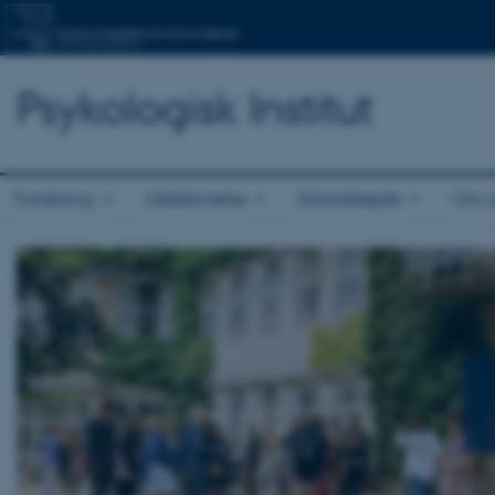
Psykologisk Institut
Forskning
Uddannelse
Samarbejde
Om o