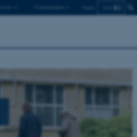
Find
 ph.d.er
Til medarbejdere
English