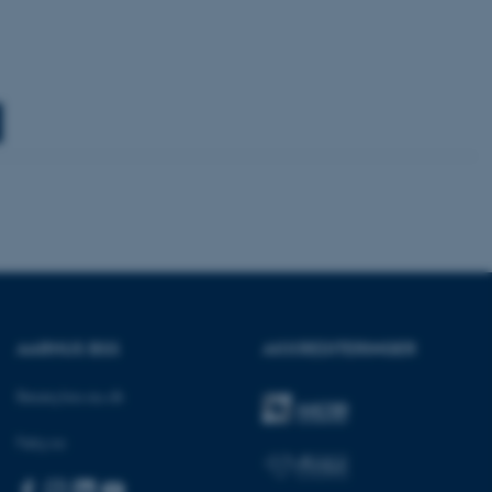
ere nogle
rer uden disse
 vores CMS-udbyder,
identificere en backend-
bruger er logget ind i
rbundet med Typo3-
emet. Det bruges generelt
AARHUS BSS
AKKREDITERINGER
ntifikator for at gøre det
præferencer, men i mange
 ikke nødvendigt, da det
Besøg bss.au.dk
lt af platformen, skønt
webstedsadministratorer. I
dstillet til at blive
Følg os:
en browsersession. Det
entifikator i stedet for