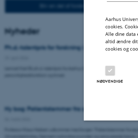
Bliv en del af forskningen
Aarhus Univers
cookies. Cooki
Nyheder
Alle dine data 
altid ændre di
Ph.d.-talentpris for forskning i personlighedsfunkti
cookies og coo
29. april 2026
Lennart Kiel får ph.d.-talentpris fra Aarhus Universitets Forskningsfond for
personlighedsfunktion og trivsel.
NØDVENDIGE
Ny bog: Patientstemmer fra asylet
06. marts 2026
Professor Klaus Nielsen udkommer med bogen "Patientstemmer fra asy
Nødvendige
Universitetsforlag. Gennem nyfundne journaler og censurerede breve 