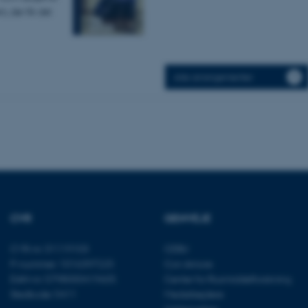
, der fik det
es hjælper med at gøre hjemmesiden brugbar ved at aktiv
nktioner som navigation mm. Hjemmesiden kan ikke funge
Alle arrangementer
Udbyder / Domæne
Udløb
Beskrivelse
30
Denne cookie sættes af
TYPO3 Association
minutter
TYPO3, og bruges til at 
.au.dk
session, når en backend-
TYPO3 eller Frontend.
30
Dette cookienavn er fo
Typo3 Association
minutter
webindholdsstyringssyst
CVR
GENVEJE
.au.dk
som en brugersessionside
muligt at gemme bruger
tilfælde er det muligvis
CVR-nr: 31119103
CEBU
kan indstilles ved defau
P-nummer: 1016397225
Con Amore
dette kan forhindres af 
de fleste tilfælde er det in
EAN-nr: 5798000419605
Center for Rusmiddelforskning
ødelagt i slutningen af 
Stedkode: 5411
Medarbejdere
indeholder en tilfældig id
specifikke brugerdata.