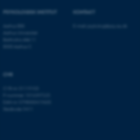
ASP.NET_SessionId
Microsoft Corporation
.au.dk
PSYKOLOGISK INSTITUT
KONTAKT
Aarhus BSS
E-mail:
psykologi@psy.au.dk
Aarhus Universitet
Bartholins Allé 11
JSESSIONID
Oracle Corporation
8000 Aarhus C
.au.dk
ARRAffinity
Microsoft Corporation
CVR
.mitstudie.au.dk
CVR-nr: 31119103
P-nummer: 1016397225
EAN-nr: 5798000419605
esctx
Microsoft Corporation
Stedkode: 5411
.login.microsoftonline.com
fpc
Microsoft Corporation
login.microsoftonline.com