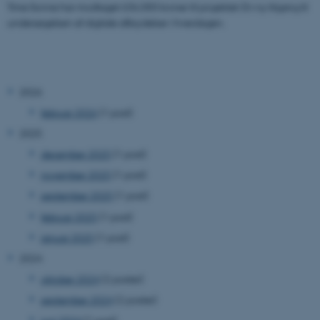
Trine Sonne har modtaget 636.000 kroner til projektet: En ny tilgang til
undersøgelsen af digitale afbrydelser i hverdagen.
2026
februar 2026
(1 post)
2025
december 2025
(1 post)
november 2025
(1 post)
september 2025
(1 post)
februar 2025
(1 post)
januar 2025
(1 post)
2024
oktober 2024
(2 poster)
september 2024
(2 poster)