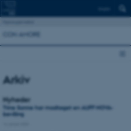
English
Psykologisk Institut
CON AMORE
Arkiv
Nyheder
Trine Sonne har modtaget en AUFF NOVA-
bevilling
16. januar 2025