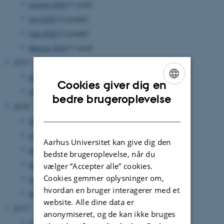
august 2020
(1 post)
juni 2020
(2 poster)
maj 2020
(2 poster)
februar 2020
(1 post)
2019
september 2019
(1 post)
Cookies giver dig en
maj 2019
(1 post)
ENGLISH
bedre brugeroplevelse
2018
DANISH
december 2018
(1 post)
november 2018
(1 post)
Aarhus Universitet kan give dig den
september 2018
(1 post)
bedste brugeroplevelse, når du
august 2018
(1 post)
vælger ”Accepter alle” cookies.
Cookies gemmer oplysninger om,
marts 2018
(1 post)
hvordan en bruger interagerer med et
januar 2018
(1 post)
website. Alle dine data er
2017
anonymiseret, og de kan ikke bruges
juli 2017
(1 post)