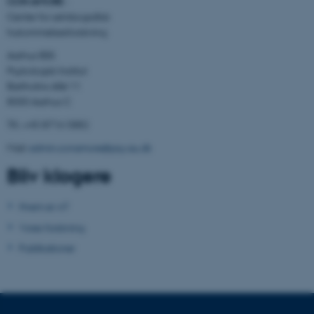
CON AMORE
-
Center for selvbiografisk
hukommelsesforskning
Navn
Udbyder / Domæne
Aarhus BSS
be_typo_user
TYPO3 Association
Psykologisk Institut
.au.dk
Bartholins Allé 11
8000 Aarhus C
Tlf.: +45 8716 5882
fe_typo_user
Typo3 Association
.au.dk
Mail:
admin.conamore@psy.au.dk
Bliv klogere
Hvem er vi?
Vores forskning
Publikationer