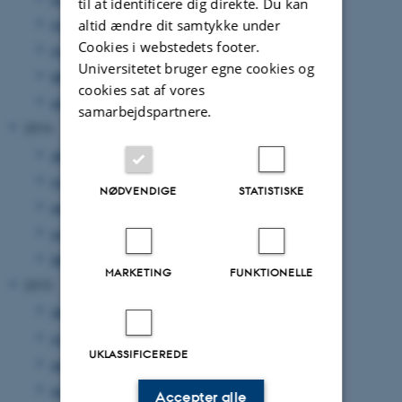
til at identificere dig direkte. Du kan
maj 2017
(1 post)
altid ændre dit samtykke under
Cookies i webstedets footer.
marts 2017
(1 post)
Universitetet bruger egne cookies og
februar 2017
(1 post)
cookies sat af vores
januar 2017
(1 post)
samarbejdspartnere.
2016
december 2016
(1 post)
november 2016
(1 post)
NØDVENDIGE
STATISTISKE
september 2016
(1 post)
juni 2016
(1 post)
februar 2016
(3 poster)
MARKETING
FUNKTIONELLE
2015
december 2015
(1 post)
november 2015
(1 post)
UKLASSIFICEREDE
september 2015
(1 post)
august 2015
(1 post)
Accepter alle