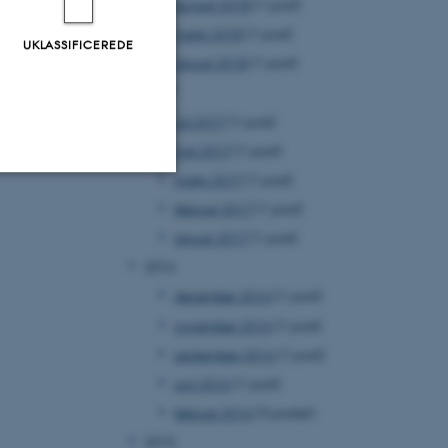
august 2018
(1 post)
marts 2018
(1 post)
UKLASSIFICEREDE
januar 2018
(1 post)
2017
juli 2017
(1 post)
maj 2017
(1 post)
marts 2017
(1 post)
februar 2017
(1 post)
Uklassificerede
januar 2017
(1 post)
2016
ere nogle
december 2016
(1 post)
rer uden disse
november 2016
(1 post)
september 2016
(1 post)
juni 2016
(1 post)
februar 2016
(3 poster)
2015