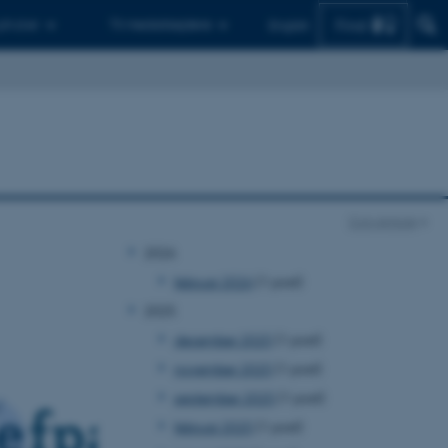
Find
 ph.d.er
Til medarbejdere
English
Con Amore
2026
februar 2026
(1 post)
2025
december 2025
(1 post)
november 2025
(1 post)
september 2025
(1 post)
februar 2025
(1 post)