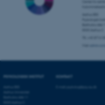
CFTOKEN
Center for selvb
hukommelsesfo
Aarhus BSS
Psykologisk Insti
Bartholins Allé 
8000 Aarhus C
OptanonConsent
Tlf.: +45 8716 
Mail:
admin.con
PSYKOLOGISK INSTITUT
KONTAKT
ARRAffinity
Aarhus BSS
E-mail:
psykologi@psy.au.dk
Aarhus Universitet
PHPSESSID
Bartholins Allé 11
8000 Aarhus C