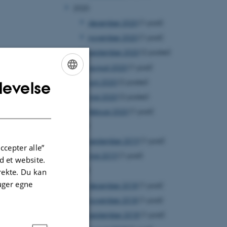
2020
december 2020
(1 post)
november 2020
(1 post)
september 2020
(2 poster)
august 2020
(1 post)
juni 2020
(2 poster)
levelse
ENGLISH
maj 2020
(2 poster)
DANISH
februar 2020
(1 post)
2019
september 2019
(1 post)
ccepter alle”
maj 2019
(1 post)
 et website.
2018
irekte. Du kan
uger egne
december 2018
(1 post)
november 2018
(1 post)
september 2018
(1 post)