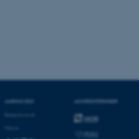
dFusion-applikationer.
 CFID hjælper denne
dentificere en klientenhed
t muligt for webstedet at
nsvariabler. Hvordan
kke for webstedet. CFTOKEN
l til identifikation af
f løsning af
 fra OneTrust. Den
ategorierne af cookies,
og om besøgende har
ge samtykke til brugen af
det muligt for
re, at cookies i hver
gerens browser, når der
okien har en normal
lbagevendende besøgende på
cer husket. Den
nger, der kan identificere
AARHUS BSS
AKKREDITERINGER
af websteder, der køres på
tformen. Det bruges til
for at sikre, at
 dirigeres til den
Besøg bss.au.dk
rowsersession.
ikationer baseret på PHP-
Følg os:
rel identifikator, der
variabler for