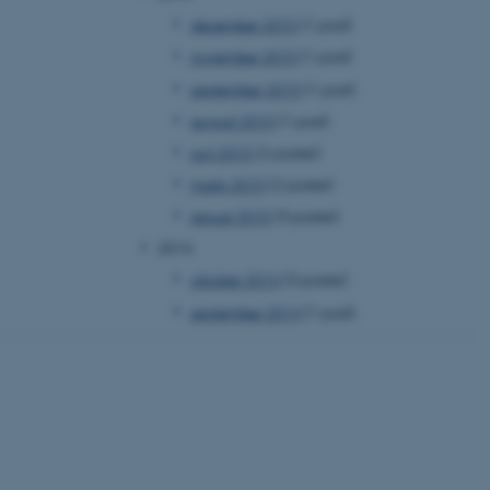
 vores CMS-udbyder,
december 2015
(1 post)
identificere en backend-
bruger er logget ind i
november 2015
(1 post)
september 2015
(1 post)
rbundet med Typo3-
emet. Det bruges generelt
august 2015
(1 post)
ntifikator for at gøre det
præferencer, men i mange
 ikke nødvendigt, da det
juni 2015
(2 poster)
lt af platformen, skønt
webstedsadministratorer. I
marts 2015
(2 poster)
dstillet til at blive
en browsersession. Det
januar 2015
(3 poster)
entifikator i stedet for
2014
ose platform session
oktober 2014
(3 poster)
emmesider, som er skrevet
gi. Den bruges af serveren
september 2014
(1 post)
onym brugersession.
session cookie, brugt af
Bruges normalt til at
ugersession af serveren.
at understøtte
vilket sikrer, at
er bliver dirigeret til
er browsersession.