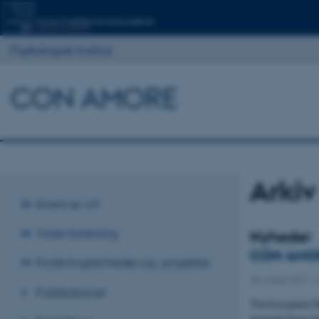
Psykologisk Institut
CON AMORE
Arkiv
Hvem er vi?
Vores forskning
Nyheder
CON AMORE 
Forskningsenheder og -projekter
28. marts 2017
-
Publikationer
The European Fe
Aristotle Prize