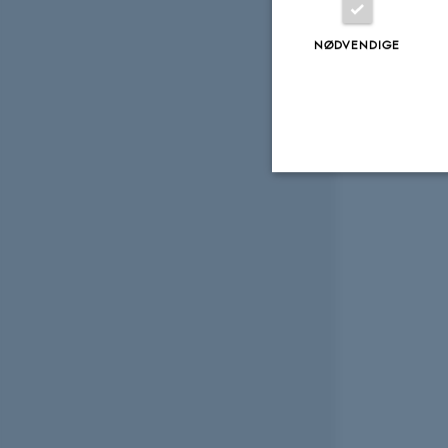
NØDVENDIGE
Nødvendige
Nødvendige cooki
grundlæggende fu
cookies.
Navn