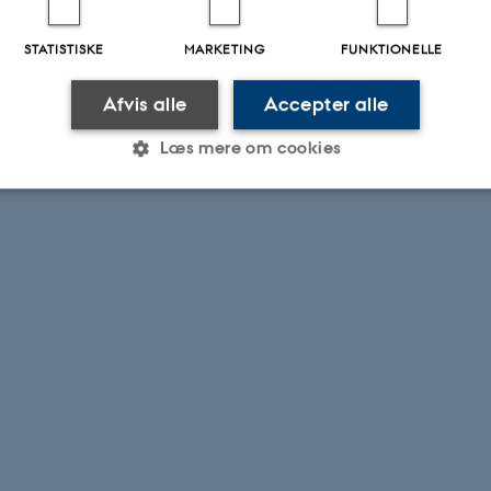
STATISTISKE
MARKETING
FUNKTIONELLE
Afvis alle
Accepter alle
Læs mere om cookies
Statistiske
Marketing
Funktionelle
es hjælper med at gøre hjemmesiden brugbar ved at aktiv
nktioner som navigation mm. Hjemmesiden kan ikke funge
Udbyder / Domæne
Udløb
Beskrivelse