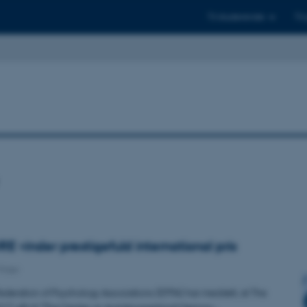
Til studerende
Til
vinder prestigefuld international pris
Priser
deration of Psychology Associations (EFPA) har meddelt, at The
 2017 går til “The Center on Autobiographical Memory…