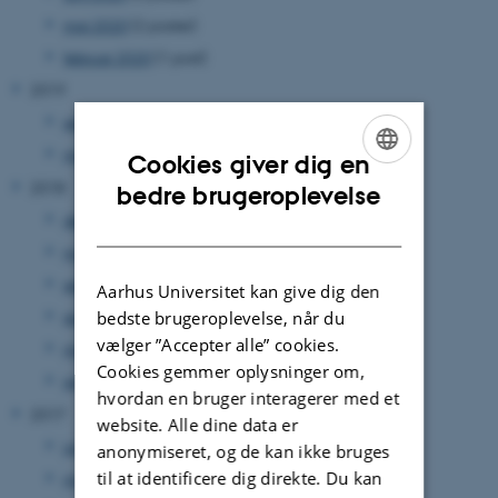
maj 2020
(2 poster)
februar 2020
(1 post)
2019
september 2019
(1 post)
maj 2019
(1 post)
Cookies giver dig en
ENGLISH
2018
bedre brugeroplevelse
december 2018
(1 post)
DANISH
november 2018
(1 post)
september 2018
(1 post)
Aarhus Universitet kan give dig den
august 2018
(1 post)
bedste brugeroplevelse, når du
vælger ”Accepter alle” cookies.
marts 2018
(1 post)
Cookies gemmer oplysninger om,
januar 2018
(1 post)
hvordan en bruger interagerer med et
2017
website. Alle dine data er
juli 2017
(1 post)
anonymiseret, og de kan ikke bruges
til at identificere dig direkte. Du kan
maj 2017
(1 post)