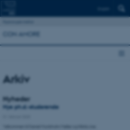
English
Psykologisk Institut
CON AMORE
Arkiv
Nyheder
Nye ph.d.-studerende
01. februar 2025
Velkommen til Daniel Munkholm Møller og Nikita Joe.