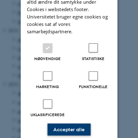
altid ændre dit samtykke under
marts 2017
(1 post)
Cookies i webstedets footer.
februar 2017
(1 post)
Universitetet bruger egne cookies og
januar 2017
(1 post)
cookies sat af vores
2016
samarbejdspartnere.
december 2016
(1 post)
november 2016
(1 post)
september 2016
(1 post)
NØDVENDIGE
STATISTISKE
juni 2016
(1 post)
februar 2016
(3 poster)
2015
MARKETING
FUNKTIONELLE
december 2015
(1 post)
november 2015
(1 post)
september 2015
(1 post)
UKLASSIFICEREDE
august 2015
(1 post)
juni 2015
(2 poster)
Accepter alle