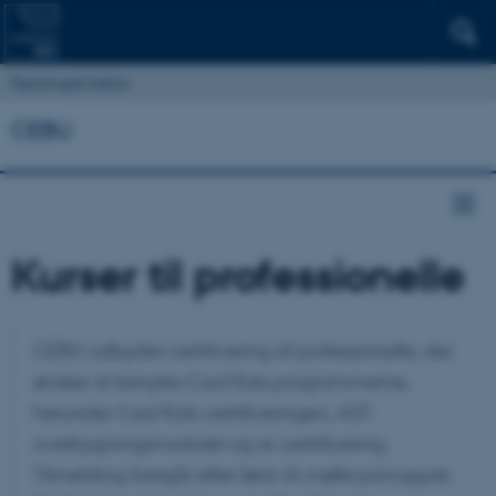
Psykologisk Institut
CEBU
Kurser til professionelle
CEBU udbyder certificering af professionelle, der
ønsker at benytte Cool Kids programmerne,
herunder Cool Kids certificeringen, AST-
overbygningsmodulet og re-certificering.
Tilmelding foregår efter først-til-mølle princippet.