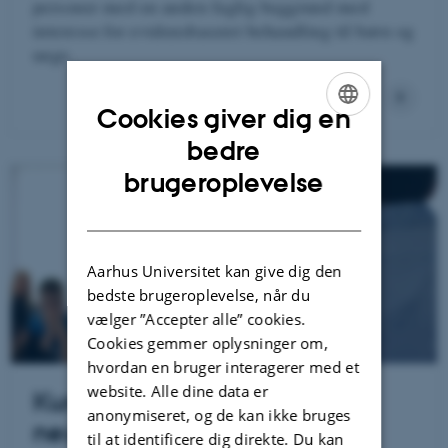
personer med en anden faglig baggrund med
interesse for evidensbaseret behandling til børn og
unge.
Cookies giver dig en
ENGLISH
bedre
DANISH
brugeroplevelse
Aarhus Universitet kan give dig den
bedste brugeroplevelse, når du
vælger ”Accepter alle” cookies.
Cookies gemmer oplysninger om,
hvordan en bruger interagerer med et
website. Alle dine data er
Kursus om Cool Kids &
anonymiseret, og de kan ikke bruges
neurodivergens
til at identificere dig direkte. Du kan