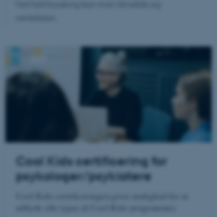
Ved fuld booking kan man tilmelde sig
ventelisten.
Cool Kids certificering for
psykologer/psykiatere
Cool Kids certificeringen giver mulighed for at
udbyde alle typer af Cool Kids programmer.