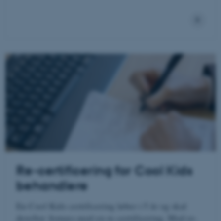
Re-certificering for Cool Kids
behandlere
En Cool Kids certificering løber i 5 år og skal
derefter fornyes med en re-certificering. Med re-