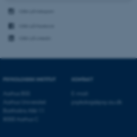
CEBU på Instagram
Navn
Udbyder / Domæne
be_typo_user
TYPO3 Association
CEBU på Facebook
.au.dk
CEBU på Linkedin
fe_typo_user
Typo3 Association
.au.dk
PSYKOLOGISK INSTITUT
KONTAKT
Aarhus BSS
E-mail:
Aarhus Universitet
psykologi@psy.au.dk
Bartholins Allé 11
8000 Aarhus C