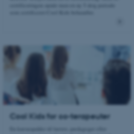
certificeringen opnår man en ny 5-årig periode
som certificeret Cool Kids behandler.
Cool Kids for co-terapeuter
En kursuspakke til lærere, pædagoger eller