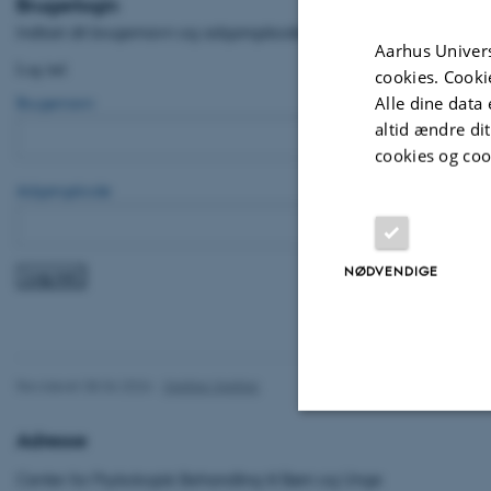
Brugerlogin
Indtast dit brugernavn og adgangskode her, for at logge ind på w
Aarhus Univers
Log ind
cookies. Cooki
Brugernavn
Alle dine data 
altid ændre di
cookies og coo
Adgangskode
NØDVENDIGE
Revideret 08.06.2026
-
346566 346566
Adresse
Nødvendige
Center for Psykologisk Behandling til Børn og Unge