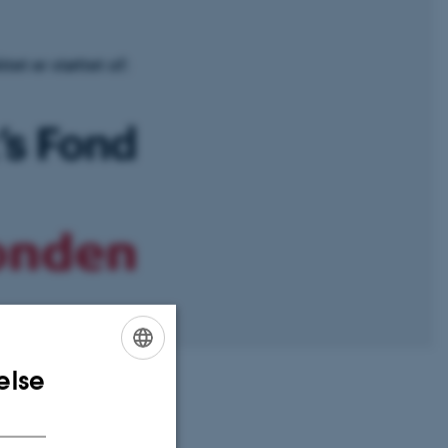
tet er støttet af:
else
ENGLISH
DANISH