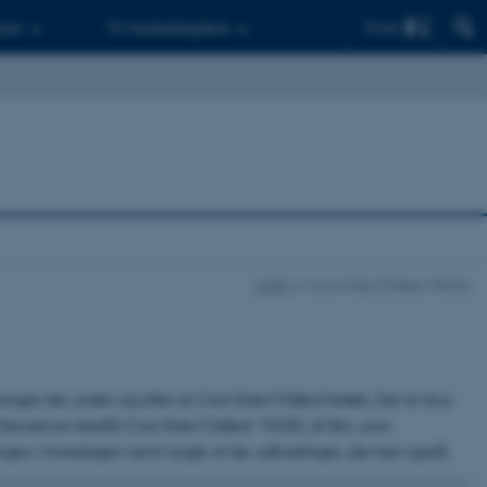
Find
d.er
Til medarbejdere
CEBU
Cool Kids/Chilled VISUEL
ges før, under og efter et Cool Kids/Chilled forløb. Der er bl.a.
. Derudover består Cool Kids/Chilled VISUEL af film, som
ruges i hverdagen samt nogle af de udfordringer, der kan opstå.