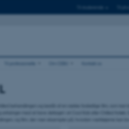
Til studerende
Til ph.
Til professionelle
Om CEBU
Kontakt os
L
illed behandlingen og består af en række forskellige film, som kan bru
 erfaringer med at have deltaget i et Cool Kids eller Chilled forløb
dlingen, og film, der viser eksempler på, hvordan værktøjerne kan b