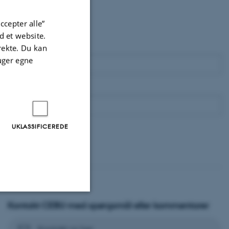
ccepter alle”
 et website.
irekte. Du kan
uger egne
UKLASSIFICEREDE
Kontakt CEBU med spørgsmål eller kommentarer
Uklassificerede
Kontakt os her