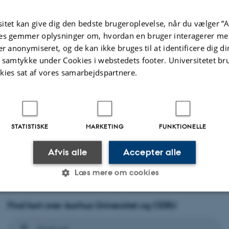
ebsitet
itet kan give dig den bedste brugeroplevelse, når du vælger ”A
es gemmer oplysninger om, hvordan en bruger interagerer med
er anonymiseret, og de kan ikke bruges til at identificere dig d
t samtykke under Cookies i webstedets footer. Universitetet br
kies sat af vores samarbejdspartnere.
STATISTISKE
MARKETING
FUNKTIONELLE
Afvis alle
Accepter alle
Læs mere om cookies
Find kort over Aarhus Universitet og CEBU
Statistiske
Marketing
Funktionelle
Find vej