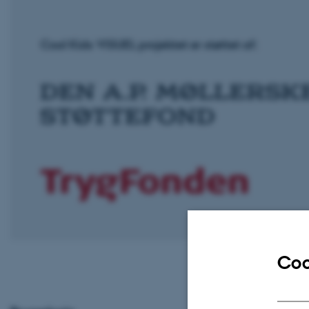
Cool Kids VISUEL projektet er støttet af:
Coo