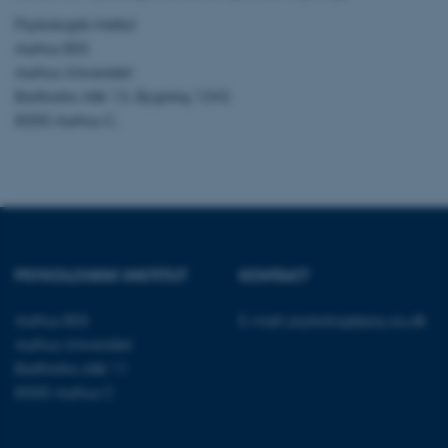
Psykologisk Institut
Aarhus BSS
Nødvendige cooki
Aarhus Universitet
grundlæggende fu
Bartholins Allé 13, Bygning 1343
cookies.
8000 Aarhus C.
Navn
be_typo_user
PSYKOLOGISK INSTITUT
KONTAKT
fe_typo_user
Aarhus BSS
E-mail:
psykologi@psy.au.dk
Aarhus Universitet
Bartholins Allé 11
8000 Aarhus C