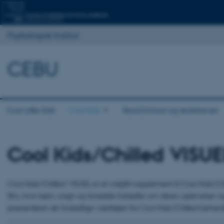
Psykologisk Institut
CEBU
Cool Little Kids
Cool Kids
Back2School og skolefravær
Cool Kids/Chilled VISUE
Cool Kids/Chilled VISUEL er et valgfrit supplement til Cool Kids/Ch
film, hvor børn, unge og forældre fortæller om deres oplevelser og
præsenterer de forskellige værktøjer fra Cool Kids/Chilled behan