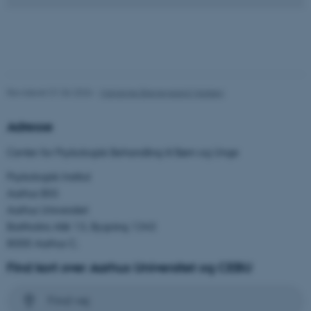
Navn
Udbyder / Domæne
be_typo_user
TYPO3 Association
.au.dk
Revideret 01.06.2026
-
Marianne Bjerregaard Madsen
fe_typo_user
Typo3 Association
.au.dk
Adresse
Center for Psykologisk Behandling til Børn og Unge
Psykologisk Institut
Aarhus BSS
Aarhus Universitet
Bartholins Allé 13, Bygning 1343
8000 Aarhus C.
Find kort over Aarhus Universitet og CEBU
Find vej
ASP.NET_SessionId
Microsoft Corporation