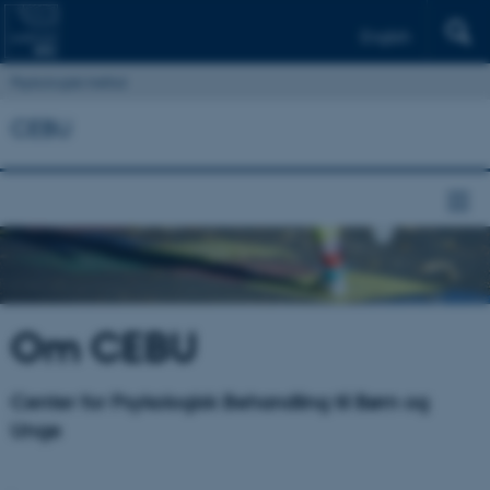
English
Psykologisk Institut
CEBU
Om CEBU
Center for Psykologisk Behandling til Børn og
Unge