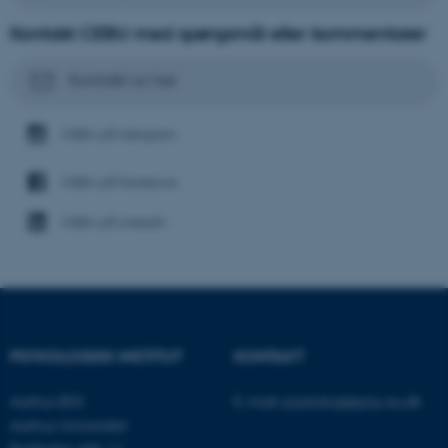
.au.dk
Kontakt CEBU med spørgsmål eller kommentarer
Kontakt os her
JSESSIONID
Oracle Corporation
.au.dk
CEBU på Instagram
CEBU på Facebook
ARRAffinity
Microsoft Corporation
.mitstudie.au.dk
CEBU på Linkedin
esctx
Microsoft Corporation
.login.microsoftonline.com
PSYKOLOGISK INSTITUT
KONTAKT
fpc
Microsoft Corporation
login.microsoftonline.com
Aarhus BSS
E-mail:
psykologi@psy.au.dk
Aarhus Universitet
__cf_bm
Cloudflare Inc.
.pure.au.dk