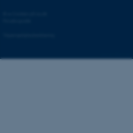
©
—
Cookies på au.dk
Privatlivspolitik
brwConsent
.airtable.com
Tilgængelighedserklæring
54841 / i28
CFTOKEN
Adobe Inc.
mit.au.dk
OptanonAlertBoxClosed
OneTrust LLC
.pure.au.dk