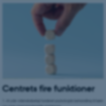
Centrets fire funktioner
1. At yde videnskabeligt funderet psykologisk behandling til børn