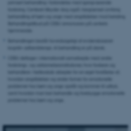
primært behandling i forbindelse med igangværende
forskning. Centeret tilbyder dog også i begrænset omfang
behandling af børn og unge med angstlidelser mod betaling.
Behandlingstilbud på CEBU annonceres på centrets
hjemmeside.
Behandlingen består hovedsageligt af evidensbaseret
kognitiv adfærdsterapi. Al behandling er på dansk.
CEBU deltager i internationalt samarbejde med andre
forsknings- og uddannelsesinstitutioner, hvor forskere og
behandlere i fællesskab arbejder for en øget forståelse af,
hvordan angstlidelser og andre former for emotionelle
problemer hos børn og unge opstår og kommer til udtryk,
samt hvordan man kan behandle og forebygge emotionelle
problemer hos børn og unge.