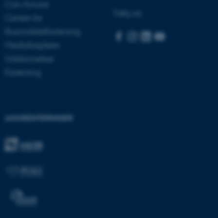
Con Amore
Følg os:
Center for
Rusmiddelforskning
Medarbejdere
ARRAffinitySameSite
Microsoft Corporation
.docs.workzone.kmd.net
Uddannelser
Forskning
XSRF-TOKEN
event.au.dk
AKKREDITERINGER
li_gc
LinkedIn Corporation
.linkedin.com
x-ms-gateway-slice
Microsoft Corporation
login.microsoftonline.com
CFTOKEN
Adobe Inc.
eddiprod.au.dk