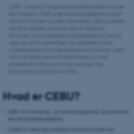
CEBU - Center for Psykologisk Behandling til Børn og Unge
blev etableret i 2009 under navnet Angstklinikken og har
haft over 800 børn og unge i behandling. CEBU er således
blandt de førende i Danmark inden for forskning i
behandling og forebyggelse af angstlidelser hos børn og
unge, og står for afprøvningen og udbredelsen af de
evidensbaserede Cool Kids programmer i Danmark. Siden
2017 har CEBU udvidet sit forskningsfelt, bl.a. med
projektet Back2School, hvor børn og unge med
bekymrende skolefravær er i fokus.
Hvad er CEBU?
CEBU er et forsknings- og undervisningscenter, og centret har
ikke behandlingsforpligtelse.
Centret er afhængig af ekstern finansiering og tilbyder