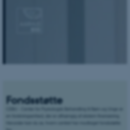
Fondsstøtte
CEBU - Center for Psykologisk Behandling til Børn og Unge er
en forskningsenhed, der er afhængig af ekstern finansiering.
Herunder kan du se, hvem centret har modtaget fondsstøtte
fra: