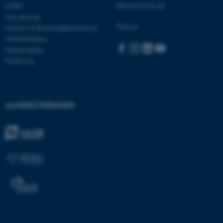
Besøg bss.au.dk
CEBU
Con Amore
li_gc
LinkedIn Corporation
Følg os:
Center for Rusmiddelforskning
.linkedin.com
Medarbejdere
Uddannelser
x-ms-gateway-slice
Microsoft Corporation
login.microsoftonline.com
Forskning
CFTOKEN
Adobe Inc.
eddiprod.au.dk
AKKREDITERINGER
brwConsent
.airtable.com
CFTOKEN
Adobe Inc.