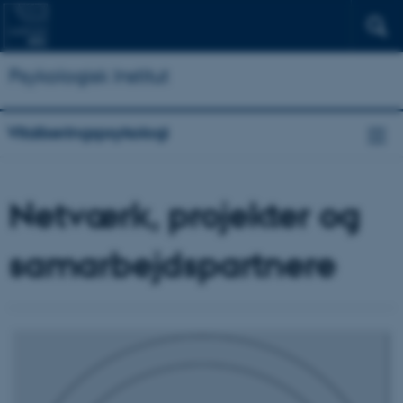
Psykologisk Institut
Vitaliseringspsykologi
Netværk, projekter og
samarbejdspartnere