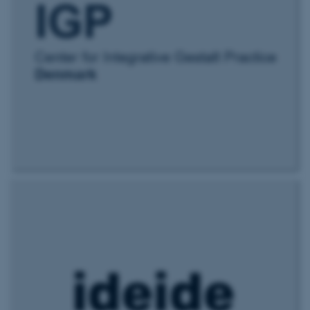
ASP.NET_SessionId
Microsoft Corporation
.au.dk
JSESSIONID
Oracle Corporation
.au.dk
ARRAffinity
Microsoft Corporation
.mitstudie.au.dk