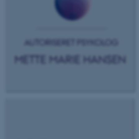
Nødvendige cookies hjælper
med at gøre hjemmesiden
brugbar ved at aktivere nogle
grundlæggende funktioner
som navigation mm.
Hjemmesiden kan ikke
fungerer uden disse cookies.
Navn
Udbyder / Domæne
be_typo_user
TYPO3 Association
.au.dk
fe_typo_user
Typo3 Association
.au.dk