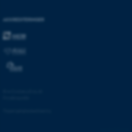
grundlæggende funktioner
som navigation mm.
Hjemmesiden kan ikke
AKKREDITERINGER
fungerer uden disse cookies.
Navn
Udbyder / Domæne
be_typo_user
TYPO3 Association
.au.dk
fe_typo_user
Typo3 Association
©
—
Cookies på au.dk
.au.dk
Privatlivspolitik
Tilgængelighedserklæring
53247 / i28