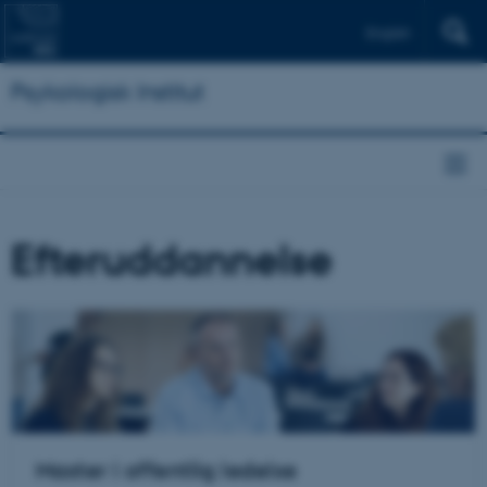
English
Psykologisk Institut
Efteruddannelse
Master i offentlig ledelse