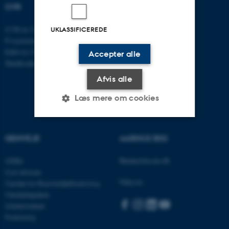
CVR
CVR-nr: 31119103
UKLASSIFICEREDE
P-nummer: 1016397225
EAN-nr: 5798000419605
Accepter alle
Stedkode: 5411
Afvis alle
Læs mere om cookies
Nødvendige
Statistiske
Marketing
GENVEJE
AARHUS BSS
Funktionelle
Uklassificerede
Besøg bss.au.dk
CEBU
Con Amore
Følg os:
Center for Rusmiddelforskning
Medarbejdere
Nødvendige cookies hjælper
Uddannelser
med at gøre hjemmesiden
Forskning
brugbar ved at aktivere nogle