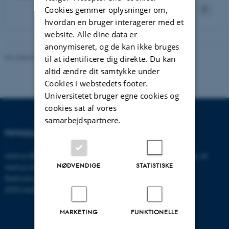
Cookies gemmer oplysninger om,
hvordan en bruger interagerer med et
website. Alle dine data er
anonymiseret, og de kan ikke bruges
Revideret 01.06.2026
-
Psykologisk Institut
til at identificere dig direkte. Du kan
altid ændre dit samtykke under
Cookies i webstedets footer.
Universitetet bruger egne cookies og
cookies sat af vores
samarbejdspartnere.
PSYKOLOGISK INSTITUT
KONTAKT
Aarhus BSS
E-mail:
psykologi@psy.au.dk
NØDVENDIGE
STATISTISKE
Aarhus Universitet
Bartholins Allé 11
8000 Aarhus C
MARKETING
FUNKTIONELLE