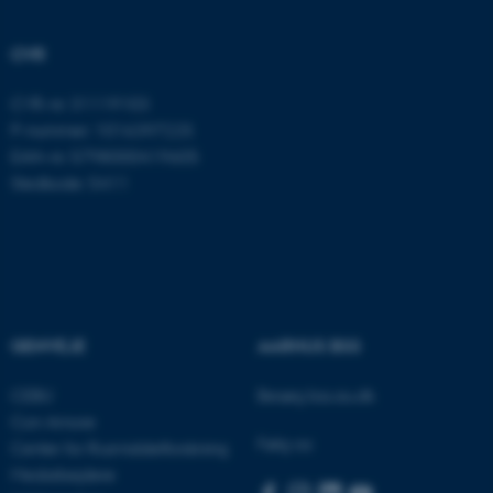
med at gøre hjemmesiden
brugbar ved at aktivere nogle
CVR
grundlæggende funktioner
som navigation mm.
CVR-nr: 31119103
Hjemmesiden kan ikke
P-nummer: 1016397225
fungerer uden disse cookies.
EAN-nr: 5798000419605
Stedkode: 5411
Navn
Udbyder / Domæne
be_typo_user
TYPO3 Association
.au.dk
GENVEJE
AARHUS BSS
fe_typo_user
Typo3 Association
CEBU
Besøg bss.au.dk
.au.dk
Con Amore
Følg os:
Center for Rusmiddelforskning
Medarbejdere