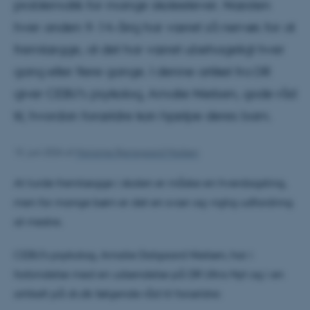
problematik for mange skoleelever. Næsten
hver anden 9-14-årig har været så nervøs for at
fremlægge, at det har været ubehageligt hver
gang eller flere gange. I denne artikel fra DR
giver CEBU's psykolog, Amalie Nielsen, gode råd
til, hvordan forældre kan hjælpe deres barn.
15. juni 2026
af
Marianne Bjerregaard Madsen
At turde fremlægge i skolen er måske en hverdagsting,
men for mange børn er det en svær og vigtig udfordring
at mestre.
CEBU's psykolog, Amalie Dalgaard Nielsen, har i
forbindelse med en udsendelse på DR Ultra Nyt og i en
artikelt på dr.dk følgende råd til forældre: