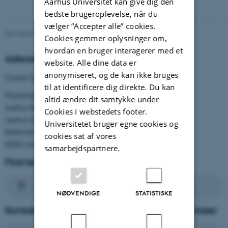
Aarhus Universitet kan give dig den
bedste brugeroplevelse, når du
vælger ”Accepter alle” cookies.
Revideret 15.06.2026
-
Marianne Bjerregaard Madsen
Cookies gemmer oplysninger om,
hvordan en bruger interagerer med et
Adresse
website. Alle dine data er
anonymiseret, og de kan ikke bruges
Center for Psykologisk Behandling til Børn og Unge
til at identificere dig direkte. Du kan
Psykologisk Institut
altid ændre dit samtykke under
Aarhus BSS
Cookies i webstedets footer.
Aarhus Universitet
Universitetet bruger egne cookies og
Bartholins Allé 13, Bygning 1343
cookies sat af vores
8000 Aarhus C.
samarbejdspartnere.
Find kort over Aarhus Universitet og CEBU
Find vej
NØDVENDIGE
STATISTISKE
Kontakt CEBU med spørgsmål eller kommentarer