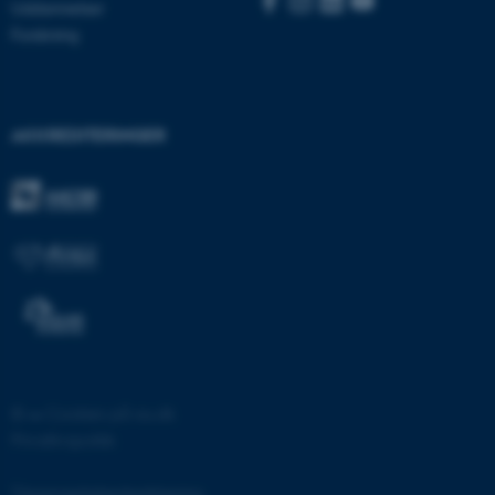
Uddannelser
Forskning
AKKREDITERINGER
ASP.NET_SessionId
Microsoft Corporation
.au.dk
JSESSIONID
Oracle Corporation
.au.dk
©
—
Cookies på au.dk
Privatlivspolitik
ARRAffinity
Microsoft Corporation
.mitstudie.au.dk
Tilgængelighedserklæring