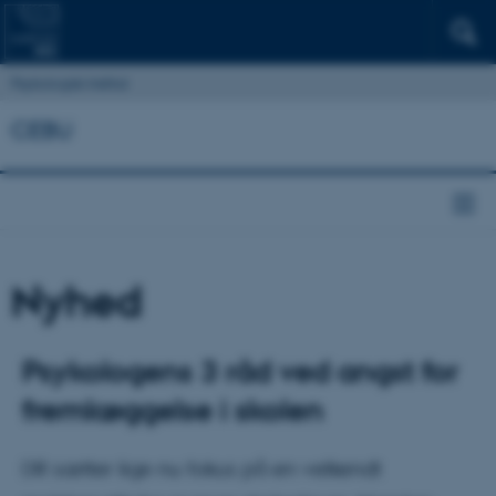
Psykologisk Institut
CEBU
Nyhed
Psykologens 3 råd ved angst for
fremlæggelse i skolen
DR sætter lige nu fokus på en velkendt