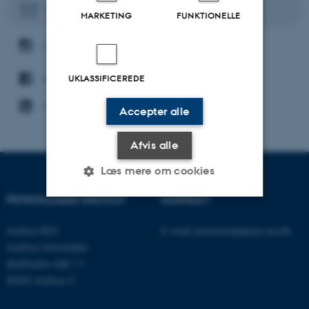
Kontakt os her
MARKETING
FUNKTIONELLE
CEBU på Instagram
CEBU på Facebook
UKLASSIFICEREDE
CEBU på Linkedin
Accepter alle
Afvis alle
Læs mere om cookies
PSYKOLOGISK INSTITUT
KONTAKT
Nødvendige
Statistiske
Marketing
Aarhus BSS
E-mail:
psykologi@psy.au.dk
Aarhus Universitet
Funktionelle
Uklassificerede
Bartholins Allé 11
8000 Aarhus C
Nødvendige cookies hjælper