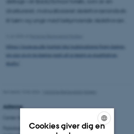
deltage i et Back2School forløb, som er en
struktureret, manualbaseret skolefraværsindsats
til børn og unge med bekymrende skolefravær.
3. juli 2026
af
Marianne Bjerregaard Madsen
https://pure.au.dk/portal/da/publications/from-being-
on-our-own-to-being-part-of-a-team-a-qualitative-
study/
Revideret 15.06.2026
-
Marianne Bjerregaard Madsen
Adresse
Center for Psykologisk Behandling til Børn og Unge
Cookies giver dig en
Psykologisk Institut
ENGLISH