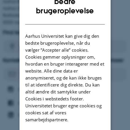
bedre
Aarhus BSS
DANISH
Aarhus Universitet
brugeroplevelse
Bartholins Allé 13, Bygning 1343
8000 Aarhus C.
Find kort over Aarhus Universitet og CEBU
Aarhus Universitet kan give dig den
bedste brugeroplevelse, når du
Find vej
vælger ”Accepter alle” cookies.
Cookies gemmer oplysninger om,
Kontakt CEBU med spørgsmål eller kommentarer
hvordan en bruger interagerer med et
website. Alle dine data er
Kontakt os her
anonymiseret, og de kan ikke bruges
til at identificere dig direkte. Du kan
CEBU på Instagram
altid ændre dit samtykke under
Cookies i webstedets footer.
CEBU på Facebook
Universitetet bruger egne cookies og
cookies sat af vores
CEBU på Linkedin
samarbejdspartnere.