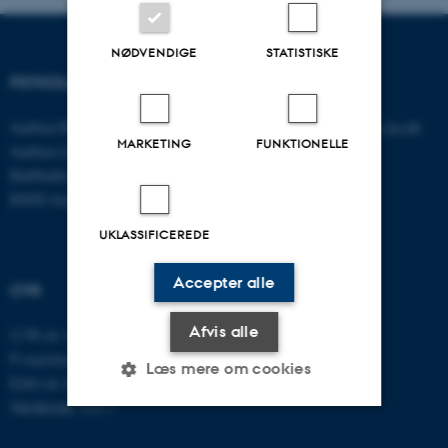
NØDVENDIGE
STATISTISKE
PSYKOLOGISK INSTITUT
KONTAKT
Aarhus BSS
E-mail:
psykologi@psy.au.dk
MARKETING
FUNKTIONELLE
Aarhus Universitet
Bartholins Allé 11
8000 Aarhus C
UKLASSIFICEREDE
Accepter alle
CVR
Afvis alle
CVR-nr: 31119103
P-nummer: 1016397225
Læs mere om cookies
EAN-nr: 5798000419605
Stedkode: 5411
Nødvendige
Statistiske
Marketing