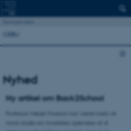
Psykologisk Institut
CEBU
Nyhed
Ny artikel om Back2School
Professor Mikael Thastum har været med i et
norsk studie om forældres oplevelse af at