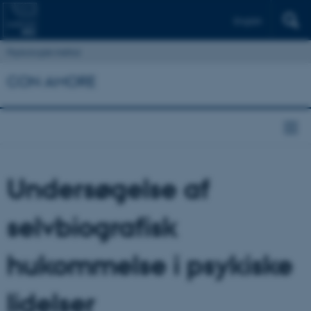
English
Psykologisk Institut
CON AMORE
Undersøgelse af
selvbiografisk
hukommelse i psykiske
lidelser