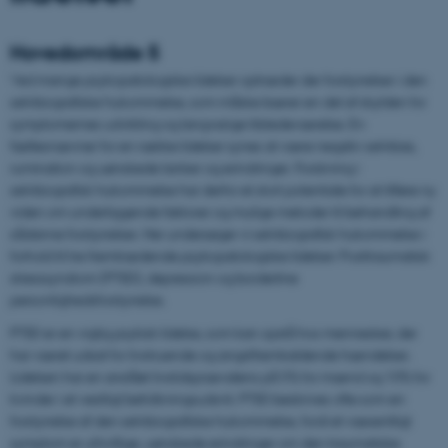
Hovedområde 5
Ved mange psykopatologiske lidelser optræder der forstyrrelser i den
selvbiografiske hukommelse, som måske bærer en del af skylden for
symptomernes udvikling og langvarige tilstedeværelse. En
fællesnævner for en række lidelser synes at være negativ selvbias,
rumination og uønskede tanker og erindringer. Forskning i
selvbiografisk hukommelse har derfor et stort potentiale for at tilføre ny
viden om underliggende faktorer og mulige metoder til behandling af
sådanne forstyrrelser. Her undersøger vi selvbiografisk hukommelse i
forhold til tre fremtrædende psykopatologiske lidelser: Posttraumatisk
stresssyndrom (PTSD), depression og borderline
personlighedsforstyrrelse.
PTSD er en vigtig psykisk lidelse, som kan opstå hos mennesker, der
har været udsat for livstruende og angstfremkaldende hændelser.
Lidelsen har en anslået livstidsprævalens på 5% for mænd og 10% for
kvinder i et vestligt befolkningsudsnit. PTSD beskrives ofte som en
forstyrrelse af den selvbiografiske hukommelse, fordi et væsentligt
symptom er ufrivillige, uønskede erindringer om den traumatiske