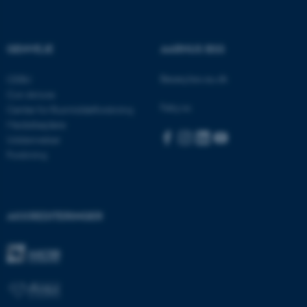
GENVEJE
AARHUS BSS
Besøg bss.au.dk
CEBU
Con Amore
Følg os:
Center for Rusmiddelforskning
Medarbejdere
Uddannelser
Forskning
ASP.NET_SessionId
Microsoft Corporation
.au.dk
AKKREDITERINGER
JSESSIONID
Oracle Corporation
.au.dk