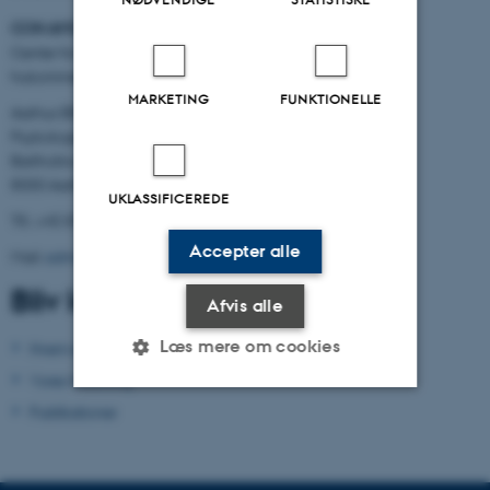
CON AMORE
-
Center for selvbiografisk
hukommelsesforskning
MARKETING
FUNKTIONELLE
Aarhus BSS
Psykologisk Institut
Bartholins Allé 11
8000 Aarhus C
UKLASSIFICEREDE
Tlf.: +45 8716 5882
Accepter alle
Mail:
admin.conamore@psy.au.dk
Bliv klogere
Afvis alle
Læs mere om cookies
Hvem er vi?
Vores forskning
Publikationer
Nødvendige
Statistiske
Marketing
Funktionelle
Uklassificerede