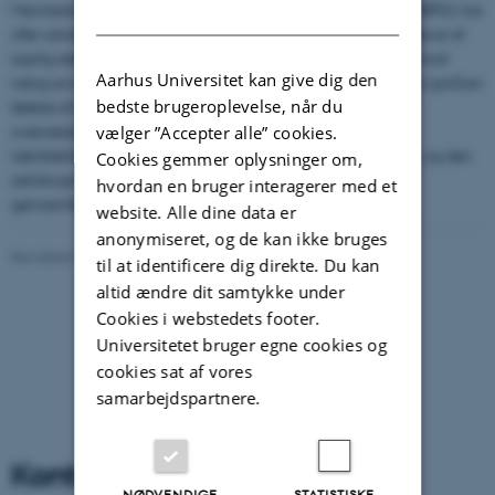
Mennesker, som lider af borderline personlighedsforstyrrelse (BPD), har
DANISH
ofte vanskeligt ved at fastholde en varig identitetsfølelse. Dette er af
særlig relevans for forskningen i selvbiografisk hukommelse, fordi
Aarhus Universitet kan give dig den
netop evnen til at erindre vores egen fortid er afgørende for at opnå en
bedste brugeroplevelse, når du
følelse af identitet og kontinuitet i livet. Man ved imidlertid
overraskende lidt om den mulige sammenhæng mellem
vælger ”Accepter alle” cookies.
identitetsforstyrrelser, som observeres hos personer med BPD, og den
Cookies gemmer oplysninger om,
selvbiografiske hukommelse. Vi er i øjeblikket i gang med at
hvordan en bruger interagerer med et
gennemføre en studierække, der undersøger dette emne.
website. Alle dine data er
anonymiseret, og de kan ikke bruges
Revideret 01.06.2026
til at identificere dig direkte. Du kan
altid ændre dit samtykke under
Cookies i webstedets footer.
Universitetet bruger egne cookies og
cookies sat af vores
samarbejdspartnere.
Kontaktinformation
NØDVENDIGE
STATISTISKE