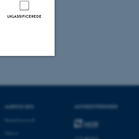
UKLASSIFICEREDE
Uklassificerede
ere nogle
rer uden disse
AARHUS BSS
AKKREDITERINGER
Besøg bss.au.dk
Følg os: