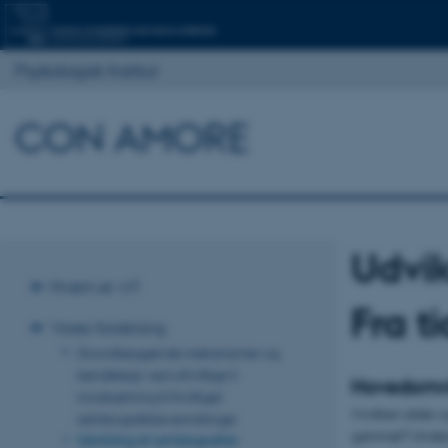
Psykologisk Institut
CON AMORE
Udvik
Hvem er vi?
Fra t
Vores forskning
Grundlæggende mekanismer og
kendetegn ved ufrivillige (i
Hovedomr
modsætning til frivillige)
I hvilken alder 
selvbiografiske erindringer
gammel? Unders
Udvikling af selvbiografisk