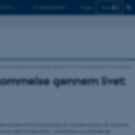
Find
 ph.d.er
Til medarbejdere
English
af selvbiografisk hukommelse gennem livet: Fra tidlig barndom til høj alder
ukommelse gennem livet:
elser fra deres fortid? Og hvad sker der med denne evne, når man bliver
krevet under Hovedområde 1. Anekdotiske og enkeltstående