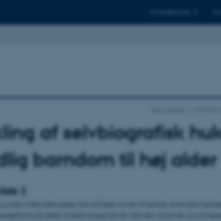
Til studerende
Til
Con Amore
Udvikling 
ling af selvbiografisk h
idlig barndom til høj alder
åde 2
og under hvilke betingelser har små børn evnen til bevidst at erindre hænd
øgelserne på dette område bygger på de metoder og teorier, som er bes