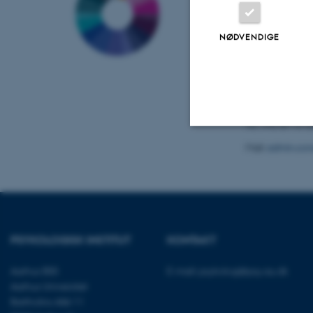
CON AMORE
-
Center for selvb
hukommelsesfo
NØDVENDIGE
Aarhus BSS
Psykologisk Insti
Bartholins Allé 
8000 Aarhus C
Tlf.: +45 8716 
Mail:
admin.con
Nødvendige
Nødvendige cooki
grundlæggende fu
PSYKOLOGISK INSTITUT
KONTAKT
cookies.
Aarhus BSS
E-mail:
psykologi@psy.au.dk
Aarhus Universitet
Bartholins Allé 11
Navn