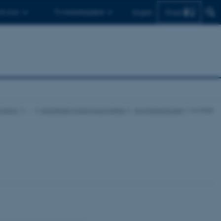
Find
 ph.d.er
Til medarbejdere
English
nstitut
…
Afsluttede forskningsprojekter
SorgSkalaStudiet
Kontakt