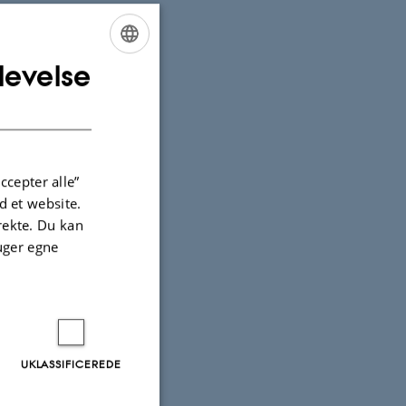
levelse
ENGLISH
DANISH
ccepter alle”
 et website.
irekte. Du kan
uger egne
UKLASSIFICEREDE