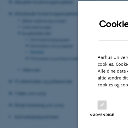
Aktuelle forskningsprojekter
Afsluttede forskningsprojekter
Sådan oplever jeg sorgen
Cookie
Livet med sorgen
SorgSkalaStudiet
Om forskningsgruppen
Information om projektet
Kontakt
Aarhus Univers
Til forskere og professionelle
cookies. Cooki
TABstudiet
Alle dine data 
altid ændre di
Til efterladte og pårørende
cookies og coo
Viden om sorg
Årligt foredrag om sorg
NØDVENDIGE
Samarbejdspartnere