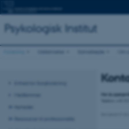
Psykologisk Institut
Forskning
Uddannelse
Samarbejde
Om o
Kont
Enhed for Sorgforskning
Har du spørgsmål
Medlemmer
Telefon: +45 93
Nyheder
Revideret 01.06
Ressourcer til professionelle