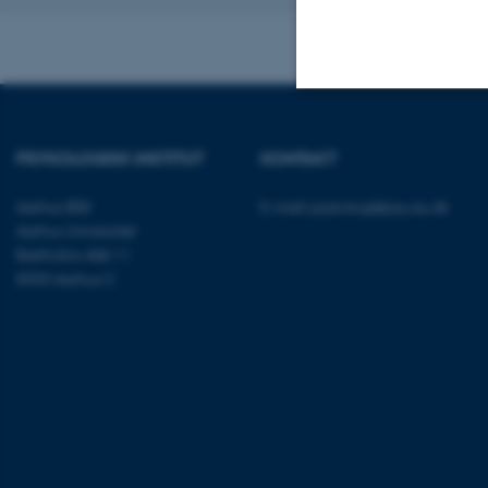
Nødvendige
PSYKOLOGISK INSTITUT
KONTAKT
Aarhus BSS
E-mail:
psykologi@psy.au.dk
Nødvendige cooki
Aarhus Universitet
grundlæggende fu
Bartholins Allé 11
cookies.
8000 Aarhus C
Navn
be_typo_user
fe_typo_user