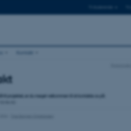
Til studerende
Til
s
Kontakt
Psykologisk I
akt
 til projektet, er du meget velkommen til at kontakte os på:
 50 86 82
.2026
-
Tine Bagger Christiansen