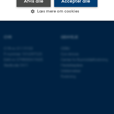
Afvis alle
Accepter alle
Læs mere om cookies
Statistiske
Marketing
Funktionelle
CVR
GENVEJE
CVR-nr: 31119103
CEBU
es hjælper med at gøre hjemmesiden brugbar ved at aktiv
P-nummer: 1016397225
Con Amore
nktioner som navigation mm. Hjemmesiden kan ikke funge
EAN-nr: 5798000419605
Center for Rusmiddelforskning
Stedkode: 5411
Medarbejdere
Uddannelser
Forskning
Udbyder / Domæne
Udløb
Beskrivelse
30
Denne cookie sættes af
TYPO3 Association
minutter
TYPO3, og bruges til at 
.au.dk
session, når en backend-
TYPO3 eller Frontend.
30
Dette cookienavn er fo
Typo3 Association