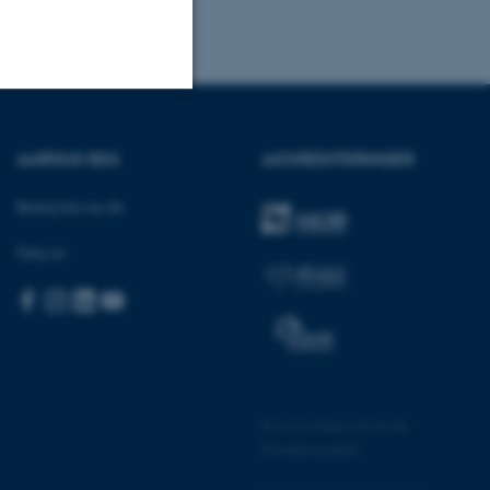
Uklassificerede
AARHUS BSS
AKKREDITERINGER
Besøg bss.au.dk
ere nogle
rer uden disse
Følg os:
 vores CMS-udbyder,
identificere en backend-
©
—
Cookies på au.dk
bruger er logget ind i
Privatlivspolitik
rbundet med Typo3-