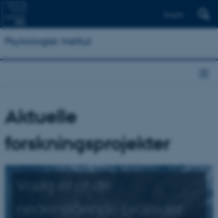
English
Psykologisk Institut
Aktuelle
forskningsprojekter
Vælg ét af de
nedenstående projekter