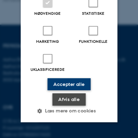
NØDVENDIGE
STATISTISKE
MARKETING
FUNKTIONELLE
PSYKOLOGISK INSTITUT
KONTAKT
Aarhus BSS
E-mail:
psykologi@psy.au.dk
Aarhus Universitet
UKLASSIFICEREDE
Bartholins Allé 11
8000 Aarhus C
Accepter alle
Afvis alle
CVR
Læs mere om cookies
CVR-nr: 31119103
P-nummer: 1016397225
Nødvendige
Statistiske
Marketing
EAN-nr: 5798000419605