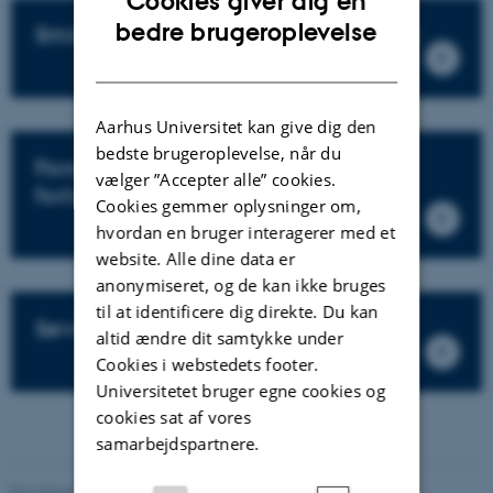
Cookies giver dig en
ENGLISH
bedre brugeroplevelse
Små børns sorg i en familiekontekst
DANISH
Aarhus Universitet kan give dig den
bedste brugeroplevelse, når du
Forståelser af og oplevelser med
vælger ”Accepter alle” cookies.
forlænget sorglidelse
Cookies gemmer oplysninger om,
hvordan en bruger interagerer med et
website. Alle dine data er
anonymiseret, og de kan ikke bruges
til at identificere dig direkte. Du kan
SøvnTab
altid ændre dit samtykke under
Cookies i webstedets footer.
Universitetet bruger egne cookies og
cookies sat af vores
samarbejdspartnere.
Revideret 21.07.2026