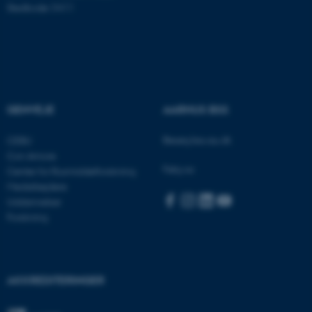
Stedkode: 5411
Funktionelle
Uklassificerede
Nødvendige cookies hjælper
med at gøre hjemmesiden
brugbar ved at aktivere nogle
GENVEJE
AARHUS BSS
grundlæggende funktioner
Besøg bss.au.dk
CEBU
som navigation mm.
Con Amore
Hjemmesiden kan ikke
Følg os:
Center for Rusmiddelforskning
fungerer uden disse cookies.
Medarbejdere
Uddannelser
Forskning
Navn
Udbyder / Domæne
be_typo_user
TYPO3 Association
.au.dk
AKKREDITERINGER