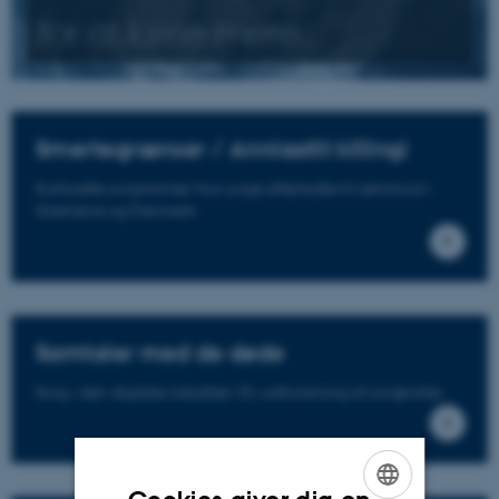
for at læse mere.
Smertegrænser / Anniaatit killingi
Kulturelle sorgnormer hos unge efterladte til selvmord i
Grønland og Danmark
Samtaler med de døde
Sorg i den digitale tidsalder: En udforskning af
sorgbotter