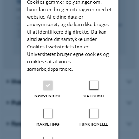
Thomas Faurholt
Jønsson
Cookies gemmer oplysninger om,
hvordan en bruger interagerer med et
Lektor
website. Alle dine data er
thomasj@psy.au.dk
M
1350, 528
anonymiseret, og de kan ikke bruges
H
+4587165831
P
til at identificere dig direkte. Du kan
+4524940908
P
altid ændre dit samtykke under
Cookies i webstedets footer.
Universitetet bruger egne cookies og
cookies sat af vores
samarbejdspartnere.
Hvem er vi?
NØDVENDIGE
STATISTISKE
Publikationer
Forskningsprojekter
MARKETING
FUNKTIONELLE