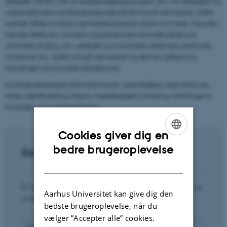
arbejdet ved én? Der er arbejdsmiljøpsykologien, dvs. om arbejdets og
organisationens sundhedsmæssige påvirkning af mennesket. Dette
gælder, både hvordan mennesket belastes såvel som trives. Desuden
handler feltet om, hvordan organisationens formelle såvel som
uformelle struktur, dvs. vertikale og horisontale relationer, positioner,
funktioner mv., spiller ind på mennesket og dennes adfærd og
handlinger samt sociale interaktioner.
Konkrete eksempler på forskning kan være ledelse, interventioner,
stress, fejlhåndtering, teams, medarbejderinvolvering, holdninger til
hinanden og til organisationen.
Cookies giver dig en
ENGLISH
bedre brugeroplevelse
Kontakt
DANISH
Er du interesseret i at høre mere om forskningsenheden og
Aarhus Universitet kan give dig den
vores aktiviteter, er du meget velkommen til at kontakte:
bedste brugeroplevelse, når du
vælger ”Accepter alle” cookies.