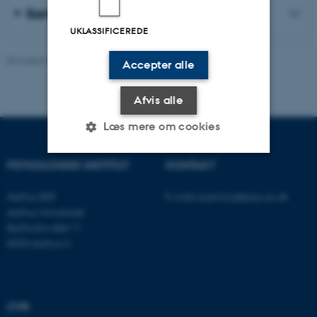
Samarbejde
UKLASSIFICEREDE
Revideret 05.08.2026
-
Psykologisk Institut
Accepter alle
Afvis alle
Læs mere om cookies
PSYKOLOGISK INSTITUT
KONTAKT
Nødvendige
Statistiske
Marketing
Aarhus BSS
E-mail:
psykologi@psy.au.dk
Funktionelle
Uklassificerede
Aarhus Universitet
Bartholins Allé 11
8000 Aarhus C
Nødvendige cookies hjælper
med at gøre hjemmesiden
brugbar ved at aktivere nogle
CVR