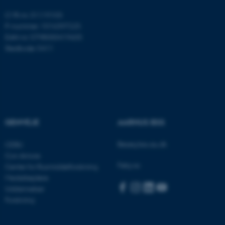
grundlæggende funktioner
som navigation mm.
CVR-nr: 31119103
Hjemmesiden kan ikke
P-nummer: 1016397225
fungerer uden disse cookies.
EAN-nr: 5798000419605
Stedkode: 5411
Navn
Udbyder / Domæne
be_typo_user
TYPO3 Association
.au.dk
GENVEJE
AARHUS BSS
Besøg bss.au.dk
fe_typo_user
CEBU
Typo3 Association
.au.dk
Con Amore
Følg os:
Center for Rusmiddelforskning
Medarbejdere
Uddannelser
Forskning