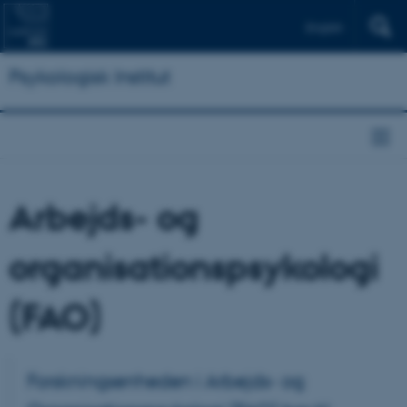
English
Psykologisk Institut
Arbejds- og
organisationspsykologi
(FAO)
Forskningsenheden i Arbejds- og