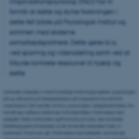
Organisationspsykologi (FAO) har til
formål at støtte og styrke forskningen i
dette felt både på Psykologisk Institut og
sammen med eksterne
samarbejdspartnere. Dette gøres bl.a.
ved sparring og vidensdeling samt ved at
tilbyde konkrete ressourcer til hjælp og
støtte.
I enheden arbejder vi med forskellige forskningsprojekter i psykologien
på og i tilknytning til arbejdspladsen på niveauerne fra individ til
organisation. Det handler om bl.a. psykologien i arbejdsaktiviteter, dvs.
handlinger, adfærd, reaktioner, forholdemåder i forbindelse med
arbejdet. Dette omhandler også forhold som f.eks. den konkrete
tilrettelæggelse af arbejdet og de anvendte redskaber (f.eks. it-
systemer). Hvad man gør i forbindelse med arbejdet, og hvad gør