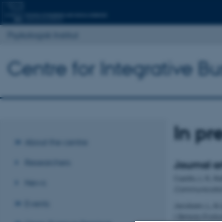
Psykologisk Institut
Centre for Integrative B
In pr
About the centre
Researchers
Journal ar
Castillo, L. R., R
News
Communicatio
Events
Jacobsen, L., & 
I
Sensory Evalu