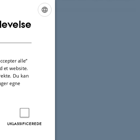
levelse
ENGLISH
DANISH
ccepter alle”
 et website.
irekte. Du kan
uger egne
UKLASSIFICEREDE