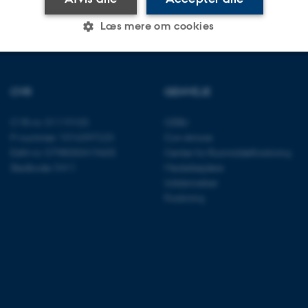
Læs mere om cookies
Statistiske
Marketing
Funktionelle
CVR
GENVEJE
CVR-nr: 31119103
CEBU
es hjælper med at gøre hjemmesiden brugbar ved at aktiv
P-nummer: 1016397225
Con Amore
EAN-nr: 5798000419605
Center for Rusmiddelforskning
nktioner som navigation mm. Hjemmesiden kan ikke funge
Stedkode: 5411
Medarbejdere
Uddannelser
Forskning
Udbyder / Domæne
Udløb
Beskrivelse
30
Denne cookie sættes af
TYPO3 Association
minutter
TYPO3, og bruges til at 
.au.dk
session, når en backend-
TYPO3 eller Frontend.
30
Dette cookienavn er fo
Typo3 Association
minutter
webindholdsstyringssyst
.au.dk