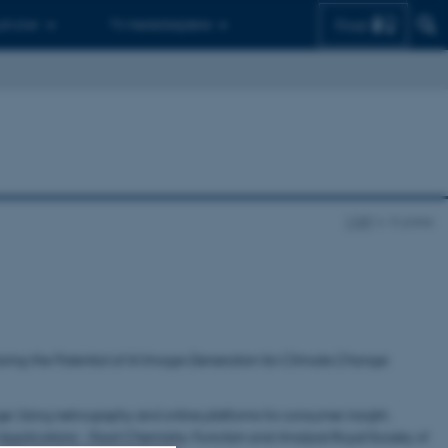
Find
 ph.d.er
Til medarbejdere
CIBP
In press
ring the Potential of AI Image Generation for Climate Change
Age: Using netnography and online platforms for consumer insight.
pplications - Food Chemistry, Function and Analysis
Royal Society of