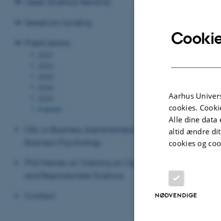
Open Science Seminar
Chemistry.
Seedcorn funding
Revideret 01.06
Cookie
Publications
2021
2022
2023
2024
Aarhus Univers
2025
cookies. Cooki
In press
Alle dine data 
MSc in Business Administration -
altid ændre di
Business Psychology
cookies og coo
PhD Hands-on Training on Open
and Reproducible Science
Contact
NØDVENDIGE