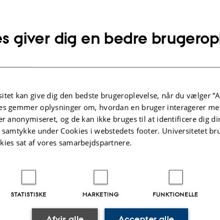
.2026
-
279616 279616
s giver dig en bedre brugerop
itet kan give dig den bedste brugeroplevelse, når du vælger ”A
es gemmer oplysninger om, hvordan en bruger interagerer med
er anonymiseret, og de kan ikke bruges til at identificere dig d
t samtykke under Cookies i webstedets footer. Universitetet br
kies sat af vores samarbejdspartnere.
STATISTISKE
MARKETING
FUNKTIONELLE
Afvis alle
Accepter alle