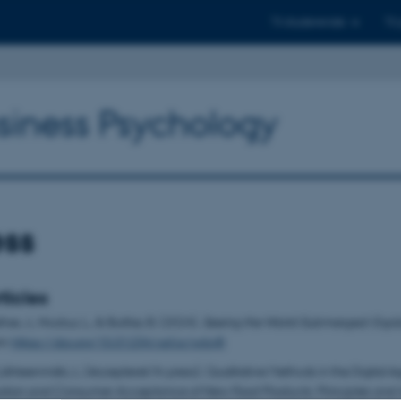
Til studerende
Til
usiness Psychology
ess
ticles
afner, J., Nockur, L., & Buttlar, B. (2024).
Seeing the World Submerged: Explo
n
.
https://doi.org/10.31234/osf.io/w6cj8
Lähteenmäki, L. (Accepteret/In press). Qualitative Methods in the Digital 
ation and Consumer Acceptance of New Food Products: Principles and A