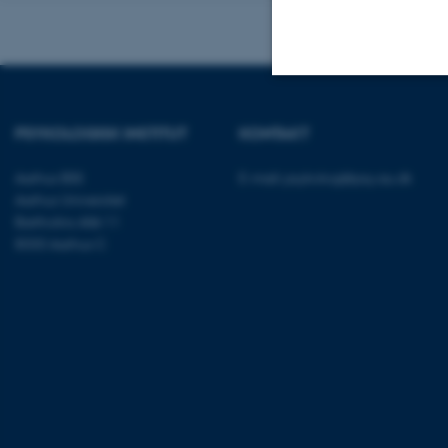
Nødvendige
PSYKOLOGISK INSTITUT
KONTAKT
Aarhus BSS
E-mail:
psykologi@psy.au.dk
Nødvendige cooki
Aarhus Universitet
Bartholins Allé 11
grundlæggende fu
8000 Aarhus C
cookies.
Navn
be_typo_user
fe_typo_user