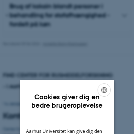
Brug af kokain blandt personer i
behandling for stofafhængighed -
fordelt på køn
Revideret 09.06.2026
-
Annette Bang Rasmussen
FIND CENTER FOR RUSMIDDELFORSKNING
- i Aarhus
Cookies giver dig en
ENGLISH
Vis detaljeret kort
bedre brugeroplevelse
DANISH
Kontaktinformation
Center for Rusmiddelforskning
Aarhus Universitet kan give dig den