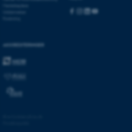
med at gøre hjemmesiden
Medarbejdere
brugbar ved at aktivere nogle
Uddannelser
grundlæggende funktioner
Forskning
som navigation mm.
Hjemmesiden kan ikke
fungerer uden disse cookies.
AKKREDITERINGER
Navn
Udbyder / Domæne
be_typo_user
TYPO3 Association
.au.dk
fe_typo_user
Typo3 Association
.au.dk
©
—
Cookies på au.dk
Privatlivspolitik