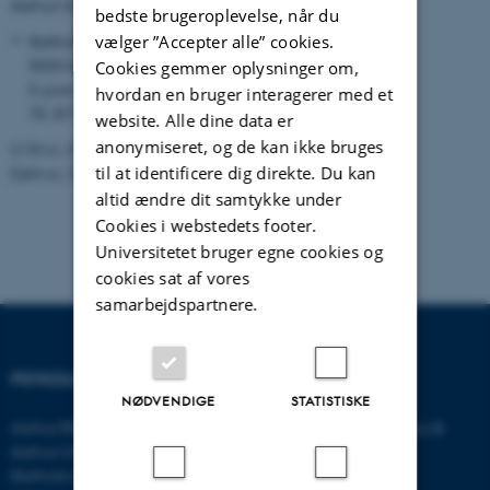
Aarhus Universitet
bedste brugeroplevelse, når du
Bartholins Allé 10
vælger ”Accepter alle” cookies.
8000 Aarhus C
Cookies gemmer oplysninger om,
E-post:
crf@au.dk
hvordan en bruger interagerer med et
Tlf.: 8716 5313
website. Alle dine data er
anonymiseret, og de kan ikke bruges
CVR nr.: 31119103
til at identificere dig direkte. Du kan
EAN-nr.: 5798 000 419636
altid ændre dit samtykke under
Cookies i webstedets footer.
Universitetet bruger egne cookies og
cookies sat af vores
samarbejdspartnere.
PSYKOLOGISK INSTITUT
KONTAKT
NØDVENDIGE
STATISTISKE
Aarhus BSS
E-mail:
psykologi@psy.au.dk
Aarhus Universitet
Bartholins Allé 11