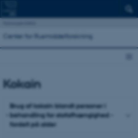
Psykologisk Institut
Center for Rusmiddelforskning
Kokain
Brug af kokain blandt personer i
behandling for stofafhængighed -
fordelt på alder