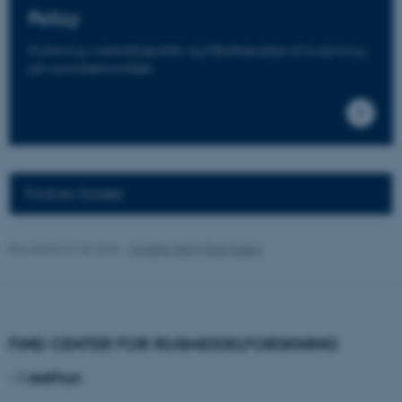
Policy
Nødvendige cookies hjælper
Forskning i narkotikapolitik og håndhævelse af lovgivning
med at gøre hjemmesiden
på rusmiddelområdet
brugbar ved at aktivere nogle
grundlæggende funktioner
som navigation mm.
Hjemmesiden kan ikke
fungerer uden disse cookies.
Find en forsker
Revideret 01.06.2026
-
Annette Bang Rasmussen
Navn
Udbyder / Domæne
be_typo_user
TYPO3 Association
.au.dk
FIND CENTER FOR RUSMIDDELFORSKNING
fe_typo_user
Typo3 Association
- i Aarhus
.au.dk