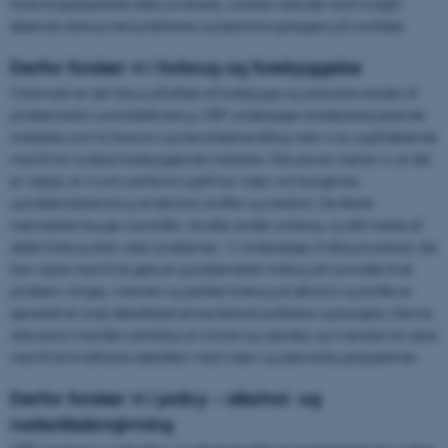
forskningsbaserede data, evaluere, udvikle metoder samt indgå i
løbende dialog med praktikere og beslutningstagere på området.
Derfor forsker vi i forbrug og forebyggelse
I Danmark er der fokus på både at forebygge og reducere skader af
problematisk rusmiddelforbrug. CRF undersøger skadesreducerende
indsatser som fx fixerum og heroinbehandling, men vi er også løbende
med til at vurdere forebyggende indsatser. Derudover mener vi, at det
er vigtigt, at vi som samfund også har viden om borgernes
uproblematiske brug af alkohol, stoffer og medicin. De fleste
mennesker bruger rusmidler i et eller andet omfang, og det meste af
dette forbrug sker uden problemer. Vi undersøger, hvilke processer, der
kan være med til at gøre et uproblematisk forbrug af rusmidler til et
problem. Unges, voksnes og ældres forbrug af alkohol og stoffer er
generelt et ivrigt debatteret emne blandt politikere og borgere. Denne
diskussion handler samtidig om moral og værdier, og vi ønsker at være
med til at kvalificere debatten med viden og relevante perspektiver.
Derfor forsker vi i policy – alkohol- og
narkotikalovgivning