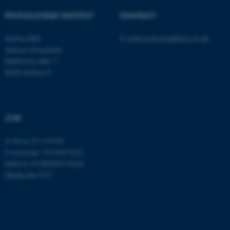
ARRAffinity
Microsoft Corporation
.mitstudie.au.dk
PSYKOLOGISK INSTITUT
KONTAKT
Aarhus BSS
E-mail:
psykologi@psy.au.dk
Aarhus Universitet
esctx
Bartholins Allé 11
Microsoft Corporation
.login.microsoftonline.com
8000 Aarhus C
fpc
Microsoft Corporation
login.microsoftonline.com
CVR
__cf_bm
Cloudflare Inc.
.pure.au.dk
CVR-nr: 31119103
P-nummer: 1016397225
EAN-nr: 5798000419605
__cf_bm
Cloudflare Inc.
Stedkode: 5411
.linkedin.com
__cf_bm
Cloudflare Inc.
.twitter.com