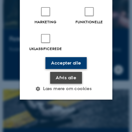
MARKETING
FUNKTIONELLE
Forebyggelse
Forskning i forebyggelse af alkoholmisbrug og stofmisbrug
UKLASSIFICEREDE
Accepter alle
Afvis alle
Læs mere om cookies
Nødvendige
Statistiske
Marketing
Funktionelle
Uklassificerede