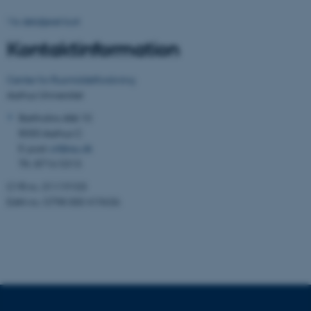
Vis detaljeret kort
Kontaktinformation
Center for Rusmiddelforskning
Aarhus Universitet
Bartholins Allé 10
8000 Aarhus C
E-post:
crf@au.dk
Tlf.: 8716 5313
ASP.NET_SessionId
Microsoft Corporation
.au.dk
CVR nr.: 31119103
EAN-nr.: 5798 000 419636
JSESSIONID
Oracle Corporation
.au.dk