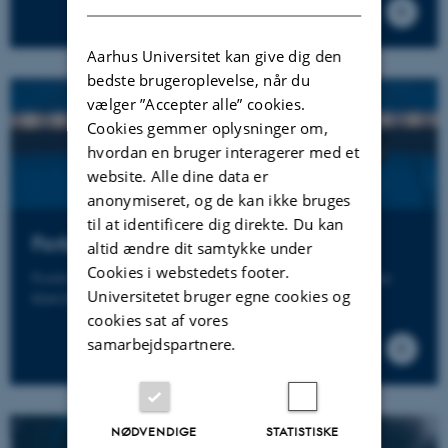
Aarhus Universitet kan give dig den
bedste brugeroplevelse, når du
vælger ”Accepter alle” cookies.
Cookies gemmer oplysninger om,
hvordan en bruger interagerer med et
website. Alle dine data er
anonymiseret, og de kan ikke bruges
til at identificere dig direkte. Du kan
Forbrug
altid ændre dit samtykke under
Cookies i webstedets footer.
Forskning i forbrug af alkohol, cannabis og andre stoffer
Universitetet bruger egne cookies og
blandt unge og voksne
cookies sat af vores
samarbejdspartnere.
NØDVENDIGE
STATISTISKE