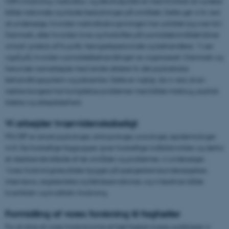
CRFs forskning i narkotika- og alkoholpolitik er med til kritisk at vurdere
både nationale og lokale beslutninger på området. Dette gør vi fx ved
at undersøge, hvordan narkotikalovgivningen har udviklet sig over tid i
Danmark, eller hvordan love og forskrifter på rusmiddelområdet bliver
omsat i praksis af fx politi, fængselspersonale og behandlere. Vi ser
også på, hvordan rusmiddelbehandlingen er organiseret i Danmark og
herunder samarbejde med andre aktører fx det psykiatriske
behandlingssystem og jobcentre. Dette er vigtigt, da vi ved, at en
række borgere har komplekse problemer med både misbrug, psykisk
lidelse og arbejdsløshed.
Vi arbejder tværvidenskabeligt
På CRF er ansat psykologer, antropologer, sociologer, epidemiologer
m.fl. De forskellige faggrupper giver forskellige indfaldsvinkler og derfor
et dækkende billede af de områder og problemer, vi undersøger.
Vores forskningsresultater bygger på spørgeskemaundersøgelser,
interviews, registerdata og feltobservationer, og vi bedriver både
kvantitativ og kvalitativ forskning.
Formidling af vores forskning til fagfæller
For at sikre at vores forskning har et højt fagligt niveau publicerer vi