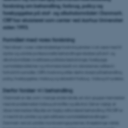
forskning om behandling, forbrug, policy og
forebyggelse på stof- og alkoholområdet i Danmark.
CRF har eksisteret som center ved Aarhus Universitet
siden 1993.
Formålet med vores forskning
Med afsæt i vores videnskabelige forskning ønsker vi at være med til
styrke og udvikle professionelle behandlingsindsatser på stof- og
alkoholområdet, kvalificere politiske beslutninger, forebygge
rusmiddelproblemer og informere bredt om danskernes adfærd i
forhold til rusmidler. CRFs forskning stiller derfor skarpt på behandling,
policy, forebyggelse, misbrug og rekreativt forbrug - forbrug til nydelse.
Derfor forsker vi i behandling
I Danmark er der, som i mange andre lande, en stor gruppe mennesker
med et problematisk forbrug af stoffer og alkohol. Det er vigtigt, at
disse mennesker tilbydes en faglig velfunderet behandling. På CRF er
vi med til at udvikle og opkvalificere rusmiddelbehandlingen i
Danmark ved at udvikle monitoreringssystemer, tilvejebringe valide