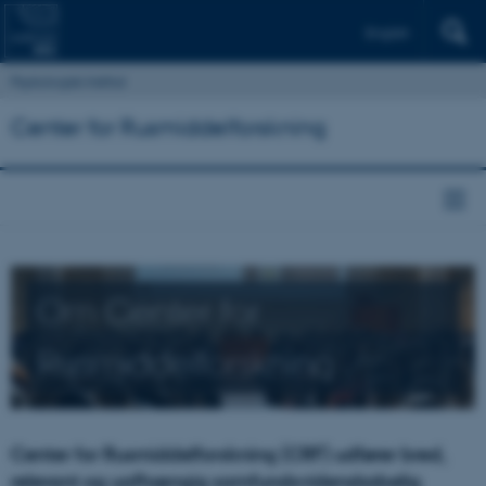
English
Psykologisk Institut
Center for Rusmiddelforskning
Om Center for
Rusmiddelforskning
Center for Rusmiddelforskning (CRF) udfører bred,
relevant og uafhængig samfundsvidenskabelig