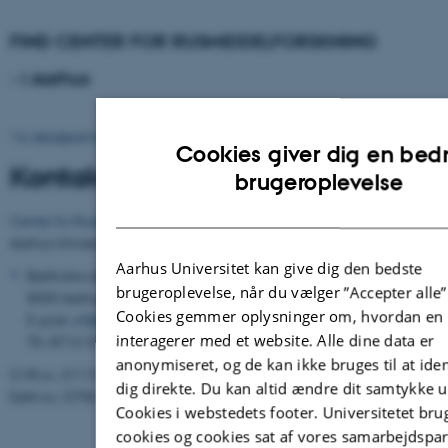
FIND CENTER FOR RUSMIDDELFORSKNING
- i Aarhus
Vis detaljeret kort
Cookies giver dig en bed
Kontaktinformation
brugeroplevelse
Center for Rusmiddelforskning
Aarhus Universitet
Aarhus Universitet kan give dig den bedste
Bartholins Allé 10
brugeroplevelse, når du vælger ”Accepter alle”
8000 Aarhus C
Cookies gemmer oplysninger om, hvordan en 
E-post:
crf@au.dk
interagerer med et website. Alle dine data er
Tlf.: 8716 5313
anonymiseret, og de kan ikke bruges til at iden
CVR nr.: 31119103
dig direkte. Du kan altid ændre dit samtykke 
EAN-nr.: 5798 000 419636
Cookies i webstedets footer. Universitetet bru
cookies og cookies sat af vores samarbejdspar