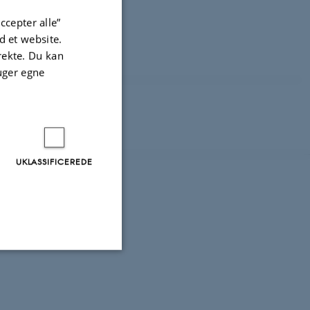
ccepter alle”
 et website.
irekte. Du kan
uger egne
UKLASSIFICEREDE
Uklassificerede