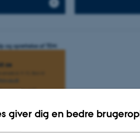
p og oprettelse af TEM:
t os
 emails kl. 9-15. Skriv til
psy.au.dk
å mulighed for at få
support. Skriv til mapplan-
iver du ringet op hurtigst
s giver dig en bedre brugerop
er, at du har spørgeguiden til
oksenMap og TEM printet
 kan gennemføre samtalen,