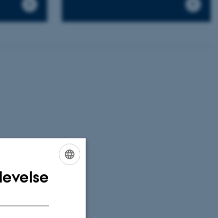
levelse
ENGLISH
DANISH