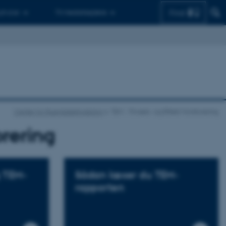
Find
 ph.d.er
Til medarbejdere
Center for Rusmiddelforskning
TEM - Trivsels- og Effekt Monitorering
orering
g TEM-
Sådan læser du TEM-
rapporten