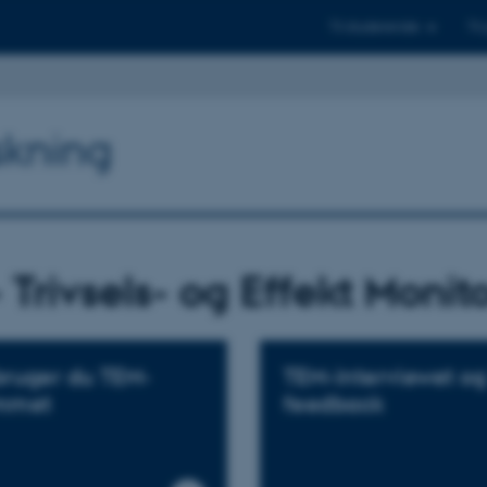
Til studerende
Til
skning
 Trivsels- og Effekt Monit
bruger du TEM-
TEM-interviewet o
mmet
feedback