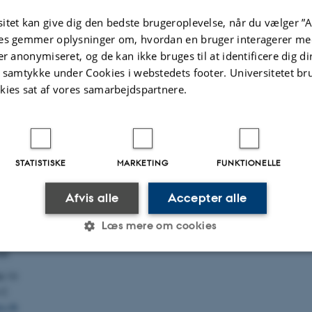
r er problemer med adgang
erne. Husk at indtaste svarene
itet kan give dig den bedste brugeroplevelse, når du vælger ”A
es gemmer oplysninger om, hvordan en bruger interagerer med
er anonymiseret, og de kan ikke bruges til at identificere dig d
t samtykke under Cookies i webstedets footer. Universitetet br
kies sat af vores samarbejdspartnere.
.2026
STATISTISKE
MARKETING
FUNKTIONELLE
Afvis alle
Accepter alle
information
Læs mere om cookies
iddelforskning
tet
lé 10
Statistiske
Marketing
Funktionelle
 C
u.dk