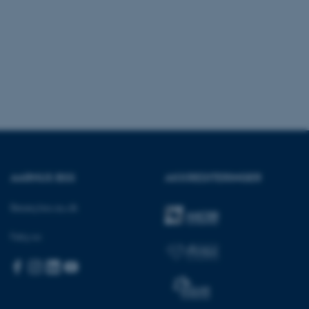
ere nogle
rer uden disse
 vores CMS-udbyder,
identificere en backend-
bruger er logget ind i
AARHUS BSS
AKKREDITERINGER
rbundet med Typo3-
emet. Det bruges generelt
ntifikator for at gøre det
Besøg bss.au.dk
præferencer, men i mange
 ikke nødvendigt, da det
lt af platformen, skønt
Følg os:
webstedsadministratorer. I
dstillet til at blive
en browsersession. Det
entifikator i stedet for
ose platform session