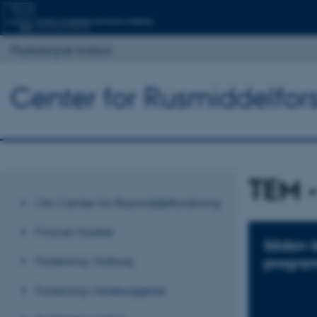
Psykologisk Institut
Center for Rusmiddelfor
TEM -
Om Center for Rusmiddelforskning
Find en forsker
Sådan 
Forskning i forbrug
progra
Forskning i forebyggelse