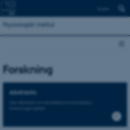
English
Psykologisk Institut
Forskning
Abstracts
Læs abstracts om resultaterne fra enhedens
forskningsprojekter