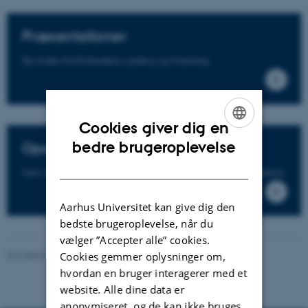
Præsentationer
Se slides fra Enhedens oplæg og foredrag
Cookies giver dig en
ENGLISH
bedre brugeroplevelse
Open Access Artikler
DANISH
Læs artikler fra Enhed for Sorgforskning med gratis adgang
Aarhus Universitet kan give dig den
bedste brugeroplevelse, når du
vælger ”Accepter alle” cookies.
Revideret 01.06.2026
-
Malene Hoffmann Buskbjerg
Cookies gemmer oplysninger om,
hvordan en bruger interagerer med et
website. Alle dine data er
anonymiseret, og de kan ikke bruges