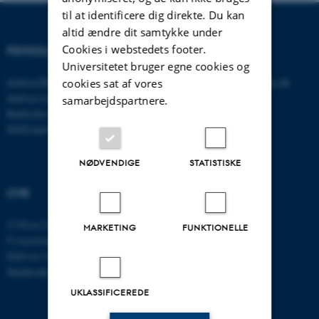
til at identificere dig direkte. Du kan
altid ændre dit samtykke under
Cookies i webstedets footer.
PSYKOLOGISK INSTITUT
KONTAKT
Universitetet bruger egne cookies og
Aarhus BSS
E-mail:
psykologi@psy.au.dk
cookies sat af vores
Aarhus Universitet
samarbejdspartnere.
Bartholins Allé 11
8000 Aarhus C
NØDVENDIGE
STATISTISKE
CVR
CVR-nr: 31119103
MARKETING
FUNKTIONELLE
P-nummer: 1016397225
EAN-nr: 5798000419605
Stedkode: 5411
UKLASSIFICEREDE