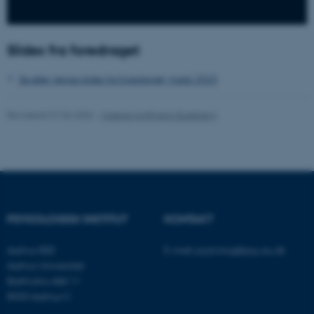
Slides fra foredraget
Se eller gense slides fra foredraget, marts 2023
ASP.NET_SessionId
Microsoft Corporation
Revideret 01.06.2026
-
Malene Hoffmann Buskbjerg
.au.dk
JSESSIONID
Oracle Corporation
.au.dk
PSYKOLOGISK INSTITUT
KONTAKT
Aarhus BSS
E-mail:
psykologi@psy.au.dk
ARRAffinity
Microsoft Corporation
Aarhus Universitet
.mitstudie.au.dk
Bartholins Allé 11
8000 Aarhus C