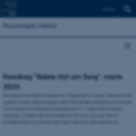
English
Psykologisk Institut
Foredrag "Sidste Nyt om Sorg", marts
2023
Stor tilslutning til årets foredrag om "Sidste Nyt om Sorg". Mere end 200
gæster havde valgt at lægge vejen forbi Aulaen på Aarhus Universitet,
hvor Enhed for Sorgforskning tirsdag den 21. marts holdt sit årlige
foredrag. Vi takker alle fremmødte for, at I kom, og vi ser frem til
forhåbentligt at se mange af jer igen næste år, cirka samme tid.