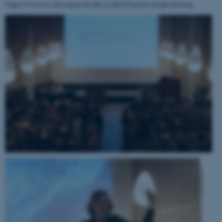
Maja O'Connor på vegne af alle os på Enhed for Sorgforskning.