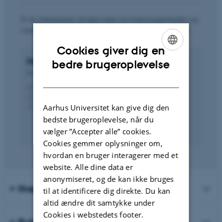
Er du interesseret i at høre mere om forskningsenheden og
vores aktiviteter, er du meget velkommen til at kontakte:
Cookies giver dig en
ENGLISH
Peter
Krøjgaard
bedre brugeroplevelse
Professor
DANISH
peter@psy.au.dk
M
1350, 422
H
+4587165861
P
Aarhus Universitet kan give dig den
bedste brugeroplevelse, når du
vælger ”Accepter alle” cookies.
Cookies gemmer oplysninger om,
hvordan en bruger interagerer med et
website. Alle dine data er
anonymiseret, og de kan ikke bruges
Hvem er vi?
til at identificere dig direkte. Du kan
altid ændre dit samtykke under
Cookies i webstedets footer.