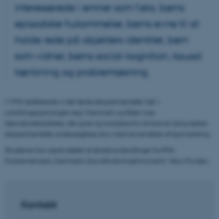
interesserede i emner som f.eks. børns
episodiske hukommelse, børns evne til at
holde rede på objekters identitet, børn
som vidner, børns social-kognition, kausal
tænkning og problemløsning.
I 1996 etablerede vi det første eksperimentelle ’lab’ i
udviklingspsykologisk regi i Danmark og råder over
laboratoriefaciliteter, der giver rig mulighed for at lave en lang række
eksperimentelle undersøgelser, bl.a. med anvendelse af eye tracking.
Studierne har været støttet af eksterne bevillinger fra FKK-
Forskernetværk, Danmarks Grundforskningsfond samt Velux Fonden.
Kontakt