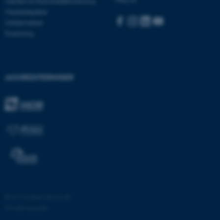
Center for Rusmiddelforskning
be_typo_user
Medarbejdere
TYPO3 Association
.au.dk
Uddannelser
Forskning
fe_typo_user
Typo3 Association
.au.dk
AKKREDITERINGER
©
—
Cookies på au.dk
ASP.NET_SessionId
Microsoft Corporation
.au.dk
Privatlivspolitik