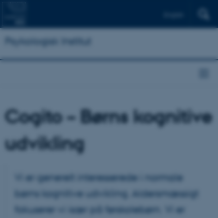
English
Psykologisk Institut
Cogito – Børns kognitive
udvikling
Vi er generelt interesserede i normale
børns kognitive udvikling. Aldersmæssigt
fokuserer vi især på førskolebørn. Vi er