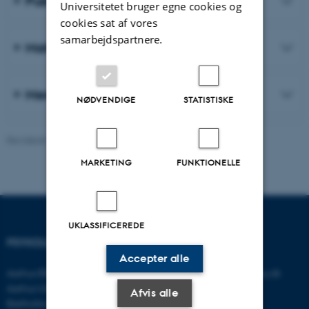
Publikationer
Universitetet bruger egne cookies og
cookies sat af vores
samarbejdspartnere.
Materialer til forskere og praktikere
Mere om vores arbejde
NØDVENDIGE
STATISTISKE
Revideret 03.07.2026
-
Psykologisk Institut
MARKETING
FUNKTIONELLE
UKLASSIFICEREDE
PSYKOLOGISK INSTITUT
KONTAKT
Accepter alle
Aarhus BSS
E-mail:
psykologi@psy.au.dk
Aarhus Universitet
Afvis alle
Bartholins Allé 11