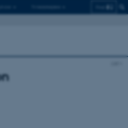
Find
 ph.d.er
Til medarbejdere
CIBP
on