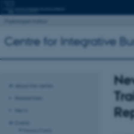
Psykologisk Institut
Centre for Integrative B
Ne
About the centre
Tra
Researchers
Rep
News
Events
Previous Events