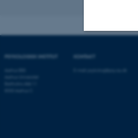
Revideret 01.06
Nødvendige
PSYKOLOGISK INSTITUT
KONTAKT
Nødvendige cooki
Aarhus BSS
E-mail:
psykologi@psy.au.dk
grundlæggende fu
Aarhus Universitet
Bartholins Allé 11
cookies.
8000 Aarhus C
Navn
be_typo_user