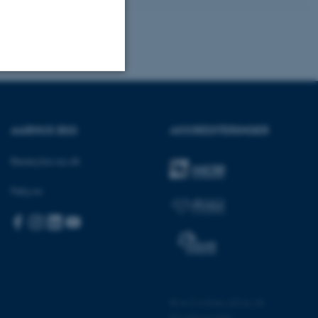
Uklassificerede
AARHUS BSS
AKKREDITERINGER
ere nogle
Besøg bss.au.dk
rer uden disse
Følg os:
 vores CMS-udbyder,
identificere en backend-
bruger er logget ind i
©
—
Cookies på au.dk
Privatlivspolitik