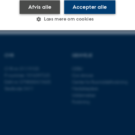
Afvis alle
Accepter alle
.2026
-
279616 279616
Læs mere om cookies
Statistiske
Marketing
Funktionelle
CVR
GENVEJE
es hjælper med at gøre hjemmesiden brugbar ved at aktiv
CVR-nr: 31119103
CEBU
nktioner som navigation mm. Hjemmesiden kan ikke funge
P-nummer: 1016397225
Con Amore
EAN-nr: 5798000419605
Center for Rusmiddelforskning
Stedkode: 5411
Medarbejdere
Uddannelser
Forskning
Udbyder / Domæne
Udløb
Beskrivelse
30
Denne cookie sættes af
TYPO3 Association
minutter
TYPO3, og bruges til at 
.au.dk
session, når en backend-
TYPO3 eller Frontend.