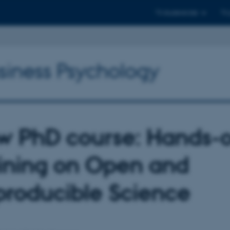
Til studerende
Til
usiness Psychology
w PhD course: Hands-
ining on Open and
roducible Science