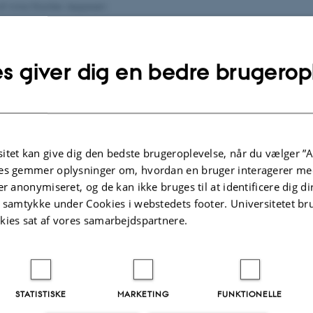
af
Anna Stückler Jeppesen
nds-on Training on Open and Reproducible Science" is a
artmental course designed for PhD students across the soc
s giver dig en bedre brugerop
ral, and health sciences. Guided by instructors from the 
grative Business Psychology (CIBP), participants will gain a
nding of open science principles and learn to apply these 
 projects. The curriculum covers critical topics such as p
itet kan give dig den bedste brugeroplevelse, når du vælger ”A
, pre-registration, meta-analysis, registered reports, and d
es gemmer oplysninger om, hvordan en bruger interagerer med
 with an emphasis on practical application. The course pr
er anonymiseret, og de kan ikke bruges til at identificere dig d
t samtykke under Cookies i webstedets footer. Universitetet br
cussions and practical exercises, empowering participant
kies sat af vores samarbejdspartnere.
ely implement open science principles in their research.
STATISTISKE
MARKETING
FUNKTIONELLE