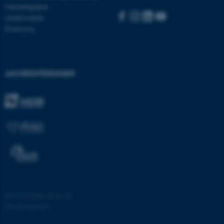
Medarbejdere
be_typo_user
TYPO3 Association
.au.dk
Uddannelser
Forskning
fe_typo_user
Typo3 Association
.au.dk
AKKREDITERINGER
©
—
Cookies på au.dk
ASP.NET_SessionId
Microsoft Corporation
Privatlivspolitik
.au.dk