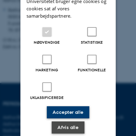
Universitetet bruger egne cookies og
cookies sat af vores
Bartholins Allé 10
samarbejdspartnere.
8000 Aarhus C
E-post:
crf@au.dk
Tlf.: 8716 5313
CVR nr.: 31119103
NØDVENDIGE
STATISTISKE
EAN-nr.: 5798 000 419636
MARKETING
FUNKTIONELLE
UKLASSIFICEREDE
PSYKOLOGISK INSTITUT
KONTAKT
Accepter alle
Aarhus BSS
E-mail:
psykologi@psy.au.dk
Aarhus Universitet
Afvis alle
Bartholins Allé 11