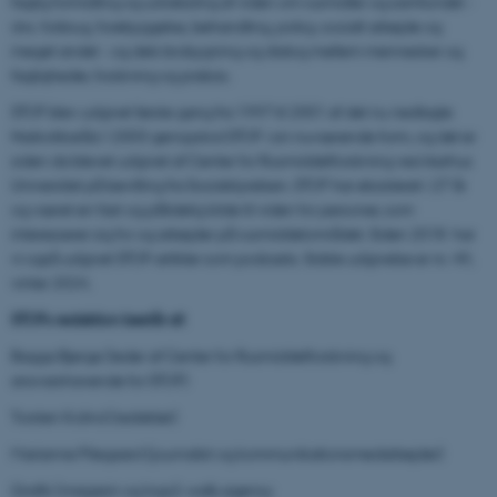
faglig formidling og udveksling af viden om rusmidler og samfundet -
dvs. forbrug, forebyggelse, behandling, policy, socialt arbejde og
meget andet - og dels brobygning og dialog mellem mennesker og
fagligheder, forskning og praksis.
STOF blev udgivet første gang fra 1997 til 2001 af det nu nedlagte
Narkotikaråd. I 2003 genopstod STOF i sin nuværende form, og det er
siden da blevet udgivet af Center for Rusmiddelforskning ved Aarhus
Universitet på bevilling fra Socialstyrelsen. STOF har eksisteret i 27 år
og været en fast og pålidelig kilde til viden for personer, som
interesserer sig for og arbejder på rusmiddelområdet. Siden 2018 har
vi også udgivet STOF-artikler som podcasts. Sidste udgivelse er nr. 49,
vinter 2024.
STOFs redaktion består af:
Bagga Bjerge (leder af Center for Rusmiddelforskning og
ansvarshavende for STOF)
Torsten Kolind (redaktør)
Marianne Pilegaard (journalist og kommunikationsmedarbejder)
Grafik (magasin og logo): walk.agency