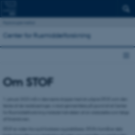
Psykologisk Institut
Center for Rusmiddelforskning
Om STOF
1. januar 2025 må vi desværre stoppe med at udgive STOF, som den
første af de nedskæringer, vi skal gennemføre på grund af at Center
for Rusmiddelforskning mistede halvdelen af sin statsstøtte som følge
af finansloven.
STOF er viden fra og til forskere og praktikere. STOFs formål er dels