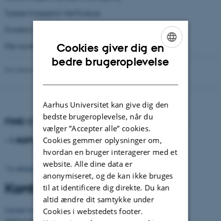
Trykkeri (magasin): We Produce
Korrektur (magasin): Niels Sørensen
Klip og redigering af podcast: Rasmus Hamann
Cookies giver dig en
ENGLISH
bedre brugeroplevelse
Revideret 01.06.2026
-
Annette Bang Rasmussen
DANISH
Aarhus Universitet kan give dig den
bedste brugeroplevelse, når du
FIND CENTER FOR RUSMIDDELFORSKNING
vælger ”Accepter alle” cookies.
- i Aarhus
Cookies gemmer oplysninger om,
hvordan en bruger interagerer med et
website. Alle dine data er
Vis detaljeret kort
anonymiseret, og de kan ikke bruges
Kontaktinformation
til at identificere dig direkte. Du kan
altid ændre dit samtykke under
Center for Rusmiddelforskning
Cookies i webstedets footer.
Aarhus Universitet