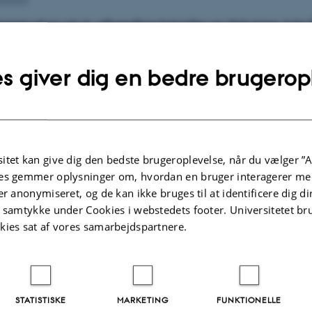
ionen af sin ph.d.-afhandling fortæller og diskuterer Juli
an bruge informationer fra forskellige registre og
undersøgelser til at undersøge, hvilken skade alkoholm
s giver dig en bedre brugerop
 pårørende til den, der drikker. Julie Brummer vil bl.a. bes
 kan informationer fra fx sygehuses og behandlingscentre
itet kan give dig den bedste brugeroplevelse, når du vælger ”A
 til vores viden, om hvordan en persons alkoholmisbrug 
es gemmer oplysninger om, hvordan en bruger interagerer med
er anonymiseret, og de kan ikke bruges til at identificere dig d
n?
t samtykke under Cookies i webstedets footer. Universitetet br
 hænger de oplysninger, folk selv angiver om deres forb
kies sat af vores samarbejdspartnere.
 i undersøgelser, sammen med oplysninger om vold, skad
me i forbindelse med fuldskab og alkoholmisbrug, som 
istreret?
STATISTISKE
MARKETING
FUNKTIONELLE