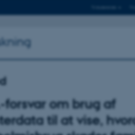
Til studerende
Til
skning
d
.-forsvar om brug af
terdata til at vise, hvo