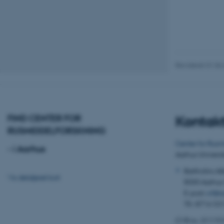
fe_typo_user
Revideret 01.06
ASP.NET_SessionId
FIND CENTER FOR
Kontakt
RUSMIDDELFORSKNING
JSESSIONID
Center for Rusm
- i Aarhus
Aarhus Universi
ARRAffinity
Bartholins Al
Vis detaljeret kort
8000 Aarhus
E-post:
crf@a
esctx
Tlf.: 8716 53
fpc
CVR nr.: 31119