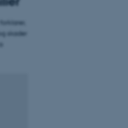
lier
orklarer,
og skader
a