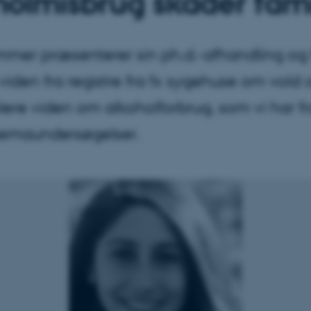
holmisbrug skader fami
mmer præsenterer sin ph.d.-afhandling og f
iden fra registre fra fx sygehuse om vold 
ere viden om alkoholforbrug, som vi har fr
emaundersøgelser.