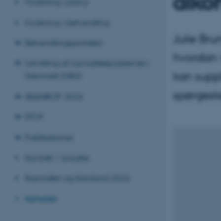
alko
Forskning i policy
Forskning i behandling
Julie Bru
Behandlingsportalen
hvordan v
Udvikling af rusmiddelproblemer i
kan suppl
Danmark (URD)
spørgesk
SKANROP 2026
STOF
Publikationer
Kontakt / ansatte
Rusmidler og Samfund 2026
Nyheder