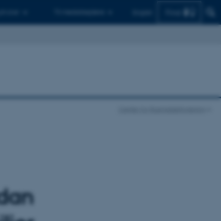
Find
 ph.d.er
Til medarbejdere
English
Center for Rusmiddelforskning
rdan