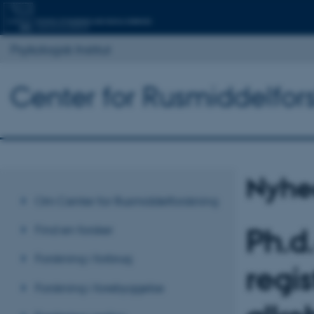
Psykologisk Institut
Center for Rusmiddelfor
Nyhe
Om Center for Rusmiddelforskning
Find en forsker
Ph.d
Forskning i forbrug
regis
Forskning i forebyggelse