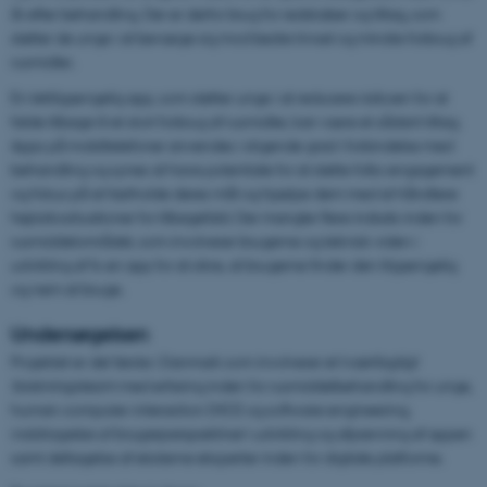
år efter behandling. Der er derfor brug for redskaber og tiltag, som
støtter de unge i at bevæge sig mod bedre trivsel og mindre forbrug af
rusmidler.
En lettilgængelig app, som støtter unge i at reducere risikoen for at
falde tilbage til et stort forbrug af rusmidler, kan være et sådant tiltag.
Apps på mobiltelefoner anvendes i stigende grad i forbindelse med
behandling og synes at have potentiale for at støtte folks engagement
og fokus på at fastholde deres mål og hjælpe dem med at håndtere
højrisikosituationer for tilbagefald. Der mangler flere indsats inden for
rusmiddelområdet, som involverer brugerne og teknisk viden i
udvikling af fx en app for at sikre, at brugerne finder den tilgængelig
og nem at bruge.
Undersøgelsen
Projektet er det første i Danmark som involverer et t
værfagligt
forskningsteam
med erfaring inden for rusmiddelbehandling for unge,
human-computer-interaction (HCI) og software engineering,
i
nddragelse af brugerperspektiver
i udvikling og afprøvning af appen
samt deltagelse af eksterne eksperter inden for digitale platforme.