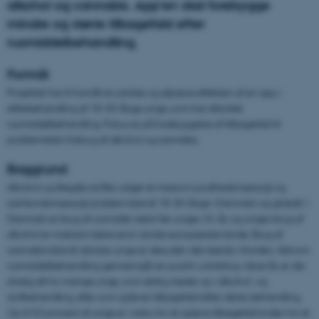
alkohol og cannabis. App’en skal forebygge
mindre og større tilbagefald efter
rusmiddelbehandling.
Formål
Projektet har til formål at udvikle og afprøve effekten af en app i
efterbehandling af 18-30-årige unge, som har afsluttet
rusmiddelbehandling. Fokus er på forebyggelse af tilbagefald til
problematisk forbrug af alkohol og cannabis.
Baggrund
Alkohol og illegale stoffer udgør et massivt sundhedsmæssigt og
samfundsmæssigt problem blandt 18-30-årige i Danmark og globalt. I
Danmark er brug af rusmidler størst før unges 24. år, og unges brug af
alkohol er markant større end i andre europæiske lande. Brug af
cannabis blandt danske unge er desuden det største i Norden. Selvom
rusmiddelbehandling gennemgår en positiv udvikling i disse år, er der
stadig alt for mange unge, som aldrig møder op i alkohol- og
stofbehandling, eller som oplever tilbagefald efter deres behandling.
Op til 50 procent af unge er i risiko for at opleve tilbagefald inden for et