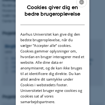
Brydehuset, Ballerup kommune
Cookies giver dig en
Horsens kommunes rusmiddelrådgivning, Horsens kommune
ENGLISH
bedre brugeroplevelse
KABS City Behandlingscenter, Valby, København
DANISH
Center for alkohol og stofmisbrug (CAS), Roskilde
Projektleder
Aarhus Universitet kan give dig den
bedste brugeroplevelse, når du
vælger ”Accepter alle” cookies.
Birgitte
Thylstrup
Cookies gemmer oplysninger om,
Lektor
hvordan en bruger interagerer med et
bt.crf@psy.au.dk
M
website. Alle dine data er
1322
H
+4587165336
P
anonymiseret, og de kan ikke bruges
+4521587881
P
til at identificere dig direkte. Du kan
altid ændre dit samtykke under
Cookies i webstedets footer.
Universitetet bruger egne cookies og
cookies sat af vores
Projektmedarbejdere
samarbejdspartnere.