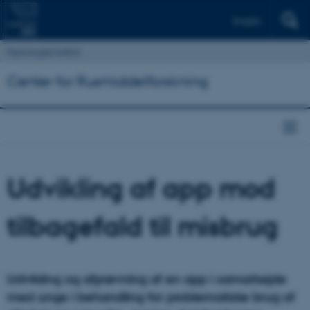
English
Psykologisk Institut
Center for Rusmiddelforskning
Udvikling af app mod
tilbagefald til misbrug
Udvikling og afprøvning af en app i samarbejde
med unge i behandling for problematiske brug af