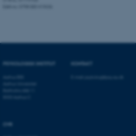
EAN-nr.: 5798 000 419636
fe_typo_user
Typo3 Association
.au.dk
PSYKOLOGISK INSTITUT
KONTAKT
Aarhus BSS
E-mail:
psykologi@psy.au.dk
Aarhus Universitet
Bartholins Allé 11
8000 Aarhus C
ASP.NET_SessionId
Microsoft Corporation
.au.dk
CVR
JSESSIONID
Oracle Corporation