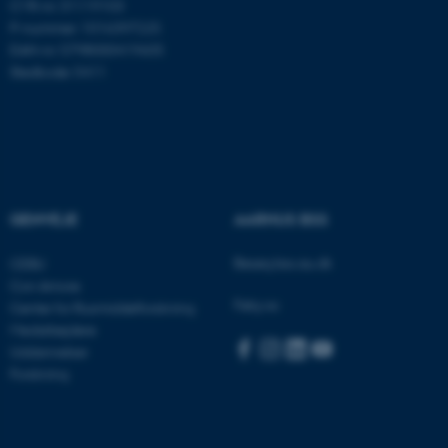
CVR-nr: 31119103
.au.dk
P-nummer: 1016397225
EAN-nr: 5798000419605
Stedkode: 5411
ARRAffinity
Microsoft Corporation
.mitstudie.au.dk
esctx
Microsoft Corporation
GENVEJE
AARHUS BSS
.login.microsoftonline.com
Besøg bss.au.dk
CEBU
fpc
Microsoft Corporation
login.microsoftonline.com
Con Amore
Følg os:
Center for Rusmiddelforskning
__cf_bm
Cloudflare Inc.
Medarbejdere
.pure.au.dk
Uddannelser
Forskning
__cf_bm
Cloudflare Inc.
.linkedin.com