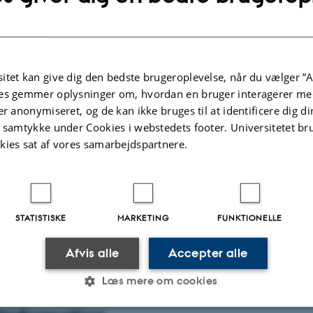
omstændigheder kan bevirke en indtræden, kontinuitet og ændringer i en kr
kring alvorlig narkotikakriminalitet?
urelle, subjektive og relationelle faktorer kan få narkotikakriminelle til at af
enne kriminalitet?
itet kan give dig den bedste brugeroplevelse, når du vælger ”A
turelle, subjektive og relationelle faktorer bevirker, at nogle genindtræder i 
es gemmer oplysninger om, hvordan en bruger interagerer med
minalitet efter en længere periode som kriminalitetsfri?
er anonymiseret, og de kan ikke bruges til at identificere dig d
t samtykke under Cookies i webstedets footer. Universitetet br
luerer køn på udformningen af narkotikakriminelle karrierer?
kies sat af vores samarbejdspartnere.
egå fra juni 2025 til maj 2028.
ansieret af Danmarks Frie Forskningsfond.
STATISTISKE
MARKETING
FUNKTIONELLE
.2026
Afvis alle
Accepter alle
Læs mere om cookies