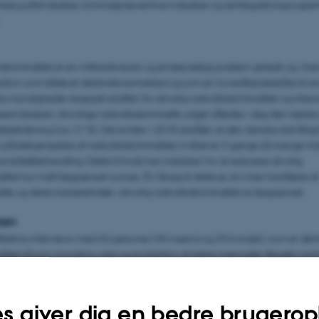
rmere politiindsatser, kriminalpræventive indsatser og reintegrationsprogr
kakriminalitet er en milliardindustri og et betydeligt problem globalt og i 
ition som både et destinationsmarked og som en hovedfærdselsåre til an
 myndigheder skærpet straffen for alvorlig narkotikakriminalitet og intens
sindsatsen. Alvorlige narkotikakriminelle udgør således i dag den størst
efolkning (ca. 21 %). Det er blev i 2018 anslået, at den danske stat årligt
er på bekæmpelse af narkotikakriminalitet, hvilket er 3 gange så mange mid
smiddelbehandling. Dette til trods har indsatsen for at reducere alvorlig
litet kun haft begrænset succes. Én årsag til dette er, at vores forståelse af
lle og deres karriereforløb i alvorlig narkotikakriminalitet er begrænset.
sen
alitative interviews med 60 personer (40 mænd og 20 kvinder), som er dømt 
litet så som smugling, salg og produktion af større mængder illegale rusmi
oner med forskellige operationelle erfaringer, herunder "ledere" (planlæg
unktioner), "mellemledere" (som har stået for daglige drift) og "medarbej
øre den faktiske kriminalitet). Interviewene skal blandt andet afdække:
s giver dig en bedre brugerop