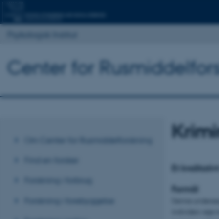
Psykologisk Institut
Center for Rusmiddelfor
Krimi
Om Center for Rusmiddelforskning
Find en forsker
Et kvalitativ
Forskning i forbrug
Formål
Forskning i forebyggelse
Denne undersøg
individers veje 