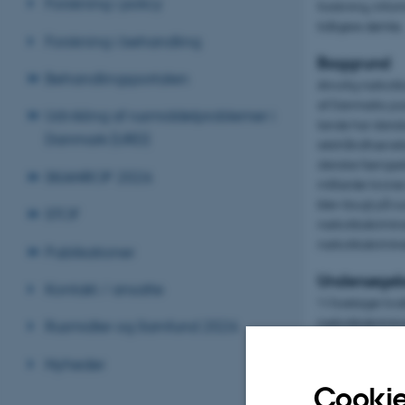
Forskning i policy
forskning, info
tidligere dømte.
Forskning i behandling
Baggrund
Behandlingsportalen
Alvorlig narkoti
af Danmarks pos
Udvikling af rusmiddelproblemer i
lande har danske
Danmark (URD)
retshåndhævelse
danske fængselsb
SKANROP 2026
milliarder kron
blev brugt på ru
STOF
narkotikakrimina
narkotikakrimine
Publikationer
Undersøgel
Kontakt / ansatte
Vi foretager kv
narkotikakrimina
Rusmidler og Samfund 2026
rekruttere pers
organiserende f
Nyheder
ansat til at udf
Cookie