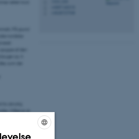
1323, 220
ammer rettet mod
H
+4587165315
P
+4528727938
P
Danmark. På grund
dre nordiske
iveret
e gruppe af den
 bruger ca. 4
ler, som der
for alvorlig
dler. Målet er at
gende og
dere" (som været
levelse
ENGLISH