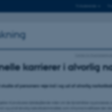
Til studerende
Til
skning
Center for Rusmiddelfors
nelle karrierer i alvorlig
t studie af personers veje ind i og ud af alvorlig narkotika
else vil producere dybdegående viden om de dynamikker og processer, 
ind i og ud af alvorlig narkotikakriminalitet, som vil kunne kvalificere den 