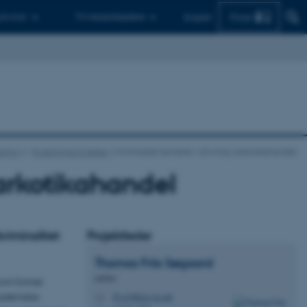
Find
 ph.d.er
Til medarbejdere
English
kning
Forskningsprojekter
Kriminelle karrierer i alvorlig narkotikahandel
 narkotikahandel
kriminalitet
Projektleder
Thomas Friis
Søgaard
Lektor
som former
akademiske
tfs.crf@psy.au.dk
M