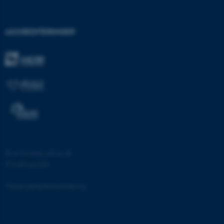
grundlæggende funktioner
som navigation mm.
Hjemmesiden kan ikke
AKKREDITERINGER
fungerer uden disse cookies.
Navn
Udbyder / Domæne
be_typo_user
TYPO3 Association
.au.dk
fe_typo_user
Typo3 Association
©
—
Cookies på au.dk
.au.dk
Privatlivspolitik
Tilgængelighedserklæring
20707 / i28