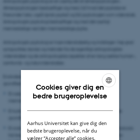
Antropologisk psykologi er en særlig del af almenpsykologien.
Almenpsykologien beskæftiger sig med, (a) hvad det psykiske er
(herunder f.eks. også dyrisk psyke) og (b) psykologien som videnskab.
Antropologisk psykologi beskæftiger sig med det særligt
menneskelige ved den menneskelige psyke.
Antropologisk psykologi er tværvidenskabelig og inddrager i høj grad
synspunkter, teorier og metoder fra de egentligt antropologiske
videnskaber og de antropologiske aspekter af en lang række human-,
samfunds- og naturvidenskaber.
Endvidere undersøges psyken i tre historiske perspektiver på
grundfænomenerne:
Cookies giver dig en
ENGLISH
Et naturhistorisk perspektiv (fylogenetisk udvikling og den
bedre brugeroplevelse
menneskelige psykes naturhistoriske konstitution).
DANISH
Et kulturhistorisk perspektiv (ligheder og forskelle mellem de
grundfænomener i nutidige samfund og kulturer)
Aarhus Universitet kan give dig den
Et individualhistorisk perspektiv (grundfænomenerne i livshistorisk
bedste brugeroplevelse, når du
tid; bagudrettet mht. til de livshistoriske udviklingsdynamiske
vælger ”Accepter alle” cookies.