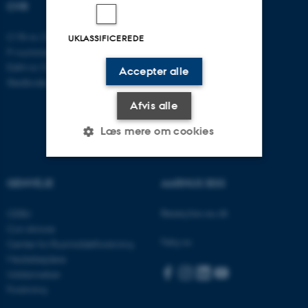
CVR
CVR-nr: 31119103
UKLASSIFICEREDE
P-nummer: 1016397225
EAN-nr: 5798000419605
Accepter alle
Stedkode: 5411
Afvis alle
Læs mere om cookies
GENVEJE
AARHUS BSS
Nødvendige
Statistiske
Marketing
Funktionelle
Uklassificerede
Besøg bss.au.dk
CEBU
Con Amore
Følg os:
Center for Rusmiddelforskning
Medarbejdere
Nødvendige cookies hjælper
Uddannelser
med at gøre hjemmesiden
Forskning
brugbar ved at aktivere nogle