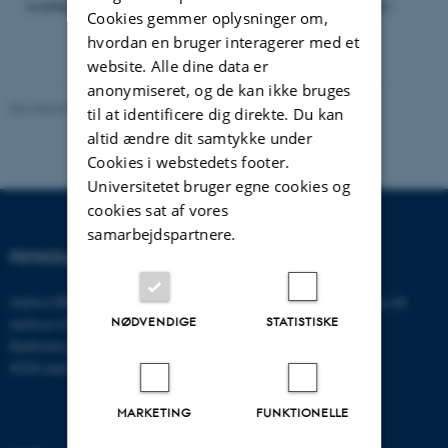
kræfter, fremadrettet mht. de fortsatte udviklingspotentialer).
Cookies gemmer oplysninger om,
hvordan en bruger interagerer med et
website. Alle dine data er
anonymiseret, og de kan ikke bruges
Revideret 01.06.2026
-
Preben Bertelsen
til at identificere dig direkte. Du kan
altid ændre dit samtykke under
Cookies i webstedets footer.
Universitetet bruger egne cookies og
cookies sat af vores
samarbejdspartnere.
PSYKOLOGISK INSTITUT
KONTAKT
Aarhus BSS
E-mail:
psykologi@psy.au.dk
NØDVENDIGE
STATISTISKE
Aarhus Universitet
Bartholins Allé 11
8000 Aarhus C
MARKETING
FUNKTIONELLE