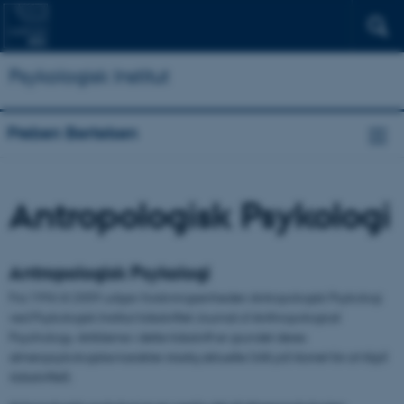
Psykologisk Institut
Preben Bertelsen
Antropologisk Psykologi
Antropologisk Psykologi
Fra 1996 til 2009 udgav forskningsenheden Antropologisk Psykologi
ved Psykologisk Institut tidsskriftet Journal of Anthropological
Psychology. Artiklerne i dette tidsskrift er grundet deres
almenpsykologiske karakter stadig aktuelle (
klik på ikonet for at tilgå
tidsskriftet
).