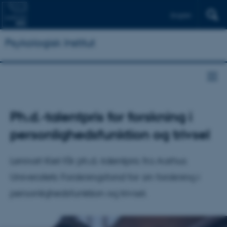
English
Psykologisk Institut
Ph.d.-talentpris for forskning i
personlighedsfunktion og trivsel
Lennart Kiel får ph.d.-talentpris fra Aarhus
Universitets Forskningsfond for sin forskning i
personlighedsfunktion og trivsel.