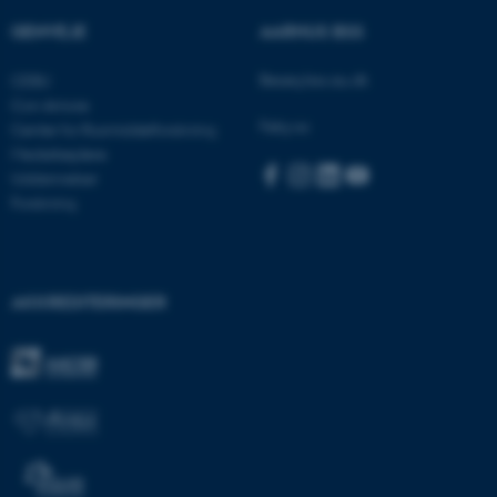
GENVEJE
AARHUS BSS
Besøg bss.au.dk
CEBU
Con Amore
Følg os:
Center for Rusmiddelforskning
Medarbejdere
Uddannelser
Forskning
ASP.NET_SessionId
Microsoft Corporation
.au.dk
AKKREDITERINGER
JSESSIONID
Oracle Corporation
.au.dk
ARRAffinity
Microsoft Corporation