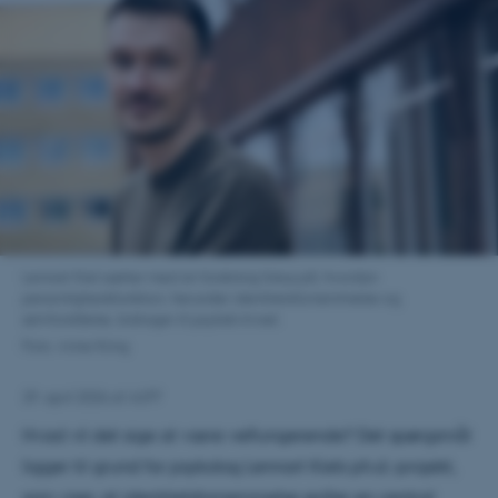
Lennart Kiel sætter med sin forskning fokus på, hvordan
personlighedsfunktion, herunder identitetsfornemmelse og
selvforståelse, bidrager til psykisk trivsel.
Foto: Anne Kring
29. april 2026
af
AUFF
Hvad vil det sige at være velfungerende? Det spørgsmål
ligger til grund for psykolog Lennart Kiels ph.d.-projekt,
som viser, at identitetsfornemmelse spiller en central