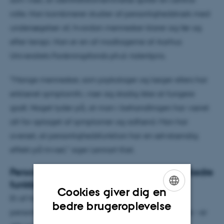
rolle. Han kombinerer studier af personlighedstræk med
undersøgelser af, hvordan mennesker klarer sig før og
efter terapi. Han er en af modtagerne af Aarhus
Universitets Forskningsfonds ph.d.-talentpris.
”Mange mennesker, som psykologer og læger ellers har
erklæret symptomfri, viser sig stadig ikke at fungere
godt. Noget tyder på, at man i behandlingen har været
alt for optaget af symptomer og adfærd. Man har
overset, at personlighedsfunktion har en selvstændig
effekt på trivsel,” siger Lennart Kiel.
Personlighedsfunktion er en nøgle til at forbedre
funktionsevne
Cookies giver dig en
Et af hans empiriske studier viste, at
ENGLISH
bedre brugeroplevelse
personlighedsfunktion – frem for personlighedstræk – er
DANISH