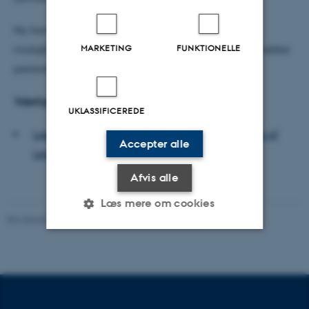
Nu har han som adjunkt på Aalborg Universitet
MARKETING
FUNKTIONELLE
mulighed for at forske videre i emnet og følge en række
personer over lang tid.
Yderligere info
UKLASSIFICEREDE
Læs mere om de andre prisvindere og se video af
Accepter alle
Lennart Kiel
Afvis alle
Læs mere om cookies
Revideret 01.06.2026
-
Thomas Jeppe Albrektsen
Nødvendige
Statistiske
Marketing
Funktionelle
Uklassificerede