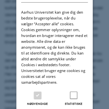
dét område, der ændrer sig hurtigst ved
korttidspsykoterapi. Området dækker over blandt andet
Aarhus Universitet kan give dig den
identitetsfornemmelse og selvforståelse, som samtidig
bedste brugeroplevelse, når du
var vigtige indikatorer for, hvilke patienter der fik gavn
vælger ”Accepter alle” cookies.
af behandling, og hvilke der var i risiko for at afbryde
Cookies gemmer oplysninger om,
deres forløb tidligt. Dén viden, mener Lennart Kiel, bør
hvordan en bruger interagerer med et
website. Alle dine data er
bruges mere aktivt i klinikken.
anonymiseret, og de kan ikke bruges
til at identificere dig direkte. Du kan
“I psykiatrien er man af gode grunde ved at gå væk fra
altid ændre dit samtykke under
det at dele patienter med afvigende personlighedstræk
Cookies i webstedets footer.
op efter bestemte
typer
af personlighedsforstyrrelser.
Universitetet bruger egne cookies og
Men man kunne tage skridtet videre og screene alle
cookies sat af vores
patienters personlighedsfunktion, uanset om det drejer
samarbejdspartnere.
sig om depression, spiseforstyrrelser eller
personlighedsforstyrrelser. Dén screening vil fortælle
meget om, hvilken grad af hjælp der er brug for,” siger
NØDVENDIGE
STATISTISKE
Lennart Kiel.