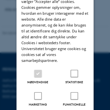
vælger ”Accepter alle” cookies.
Cookies gemmer oplysninger om,
Alle er velkomne.
hvordan en bruger interagerer med et
website. Alle dine data er
anonymiseret, og de kan ikke bruges
til at identificere dig direkte. Du kan
Revideret 01.06.2026
-
Thomas Jeppe Albrektsen
altid ændre dit samtykke under
Cookies i webstedets footer.
Universitetet bruger egne cookies og
cookies sat af vores
samarbejdspartnere.
PSYKOLOGISK INSTITUT
KONTAKT
Aarhus BSS
E-mail:
psykologi@psy.au.dk
NØDVENDIGE
STATISTISKE
Aarhus Universitet
Bartholins Allé 11
8000 Aarhus C
MARKETING
FUNKTIONELLE