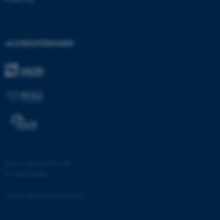
brugbar ved at aktivere nogle
grundlæggende funktioner
som navigation mm.
Hjemmesiden kan ikke
AKKREDITERINGER
fungerer uden disse cookies.
Navn
Udbyder / Domæne
be_typo_user
TYPO3 Association
.au.dk
fe_typo_user
Typo3 Association
.au.dk
©
—
Cookies på au.dk
Privatlivspolitik
Tilgængelighedserklæring