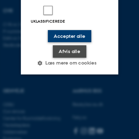
CVR
UKLASSIFICEREDE
CVR-nr: 31119103
P-nummer: 1016397225
Accepter alle
EAN-nr: 5798000419605
Stedkode: 5411
Afvis alle
Læs mere om cookies
Nødvendige
Statistiske
Marketing
GENVEJE
AARHUS BSS
Funktionelle
Uklassificerede
Besøg bss.au.dk
CEBU
Con Amore
Følg os:
Center for Rusmiddelforskning
Nødvendige cookies hjælper
Medarbejdere
med at gøre hjemmesiden
Uddannelser
Forskning