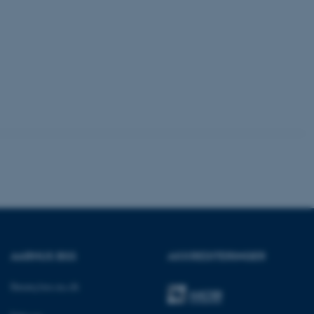
 vores CMS-udbyder,
identificere en backend-
bruger er logget ind i
rbundet med Typo3-
emet. Det bruges generelt
ntifikator for at gøre det
præferencer, men i mange
 ikke nødvendigt, da det
lt af platformen, skønt
webstedsadministratorer. I
dstillet til at blive
en browsersession. Det
entifikator i stedet for
ose platform session
emmesider, som er skrevet
gi. Den bruges af serveren
onym brugersession.
session cookie, brugt af
Bruges normalt til at
AARHUS BSS
AKKREDITERINGER
ugersession af serveren.
ebsites run on the Windows
Besøg bss.au.dk
is used for load balancing
 page requests are routed
y browsing session.