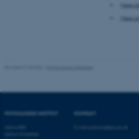
Navn
Mere om
be_typo_user
Mere o
fe_typo_user
Revideret 01.06.2026
-
Thomas Jeppe Albrektsen
ASP.NET_SessionId
JSESSIONID
PSYKOLOGISK INSTITUT
KONTAKT
ARRAffinity
Aarhus BSS
E-mail:
psykologi@psy.au.dk
Aarhus Universitet