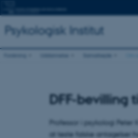
Psykologisk Institut
Forskning
Uddannelse
Samarbejde
Om o
DFF-bevilling t
Professor i psykologi Peter 
at teste falske antagelser 