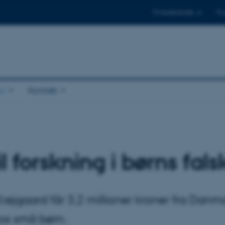
Til studerende
Til
s
Kontakt
il forskning i børns fal
Krøjgaard får 3,2 millioner kroner fra Danma
hos små børn.