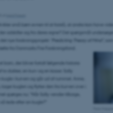
25
af
Ingrid Fossum
ikler små børn evnen til at forstå, at andre kan have vide
, der adskiller sig fra deres egne? Det spørgsmål undersøge
 det nye forskningsprojekt
“Predicting Theory of Mind”
, so
øtte fra Danmarks Frie Forskningsfond.
 et barn, der bliver fortalt følgende historie
 to dukker, en kurv og en kasse: Sally
kugle i kurven og går ud af rummet. Anne,
le, tager kuglen og flytter den fra kurven over i
net spørges nu: "Når Sally vender tilbage,
 så lede efter sin kugle?"
Peter Krøjga