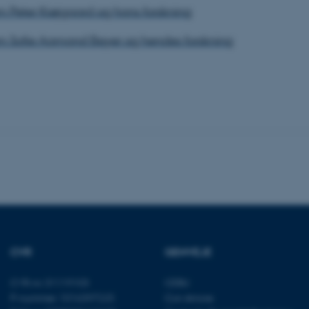
Udbyder / Domæne
Udløb
Beskrivelse
 Peter Krøjgaard og hans forskning
30
Denne cookie sættes af
TYPO3 Association
minutter
TYPO3, og bruges til at 
.au.dk
m Sofie Aamand Beyer og hendes forskning
session, når en backend-
TYPO3 eller Frontend.
30
Dette cookienavn er fo
Typo3 Association
minutter
webindholdsstyringssyst
.au.dk
som en brugersessionside
muligt at gemme bruger
tilfælde er det muligvis
kan indstilles ved defau
dette kan forhindres af 
de fleste tilfælde er det in
ødelagt i slutningen af 
indeholder en tilfældig id
specifikke brugerdata.
Session
Denne cookie er en purp
Microsoft Corporation
cookie, der bruges af hj
.au.dk
i Microsoft .net- teknolo
til at opretholde en an
Session
Generel formål platform 
Oracle Corporation
websteder skrevet i JSP. 
.au.dk
CVR
GENVEJE
opretholde en anonym br
Session
This cookie is set by w
Microsoft Corporation
CVR-nr: 31119103
CEBU
Azure cloud platform. It 
.mitstudie.au.dk
to make sure the visitor
P-nummer: 1016397225
Con Amore
to the same server in an