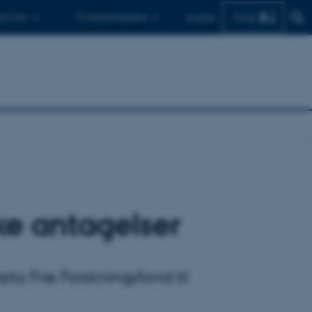
Find
 ph.d.er
Til medarbejdere
English
ske antagelser
rks Frie Forskningsfond til