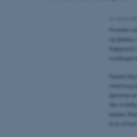
23. oktober 20
Hvordan udv
og følelser
Krøjgaard i
modtaget st
Forestil dig
med brug af
gemmer sin 
der vil dril
kassen. Bar
hvor vil hun