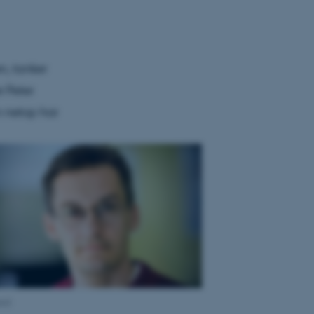
n, tanker
r Peter
m netop har
ard