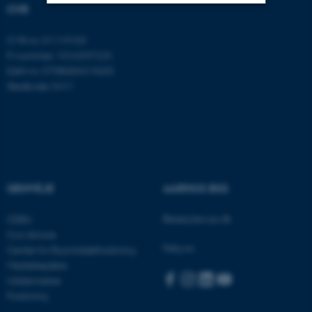
CVR
Nødvendige
Statistiske
Marketing
CVR-nr: 31119103
P-nummer: 1016397225
Funktionelle
Uklassificerede
EAN-nr: 5798000419605
Stedkode: 5411
Nødvendige cookies hjælper
med at gøre hjemmesiden
brugbar ved at aktivere nogle
grundlæggende funktioner
som navigation mm.
GENVEJE
AARHUS BSS
Hjemmesiden kan ikke
fungerer uden disse cookies.
Besøg bss.au.dk
CEBU
Con Amore
Følg os:
Center for Rusmiddelforskning
Medarbejdere
Navn
Udbyder / Domæne
Uddannelser
be_typo_user
Forskning
TYPO3 Association
.au.dk