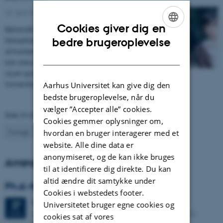
22. april 2014
-
Forskningsnyhed
Cookies giver dig en
Behandling af børn med angst prioriteres ikke
ENGLISH
tilstrækkeligt i Danmark. Det er tilfældet, på trods af
bedre brugeroplevelse
at forskere fra Angstklinikken på Aarhus Universitet
DANISH
kan dokumentere stor efterspørgsel på behandling
og en god effekt deraf. Derudover ville behandling
formentlig give en økonomisk gevinst for…
Aarhus Universitet kan give dig den
bedste brugeroplevelse, når du
vælger ”Accepter alle” cookies.
Side 24 af 25
Cookies gemmer oplysninger om,
Forrige
1
…
23
24
25
Næste
hvordan en bruger interagerer med et
website. Alle dine data er
anonymiseret, og de kan ikke bruges
Arrangementer
til at identificere dig direkte. Du kan
altid ændre dit samtykke under
Ph.d.-forsvar: Dela Sawatzki
Cookies i webstedets footer.
Torsdag
27.
august 2026,
kl. 13:15
27
Universitetet bruger egne cookies og
Aarhus Universitet, Psykologisk Institut, Auditorium 455,
AUG.
cookies sat af vores