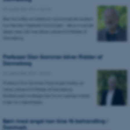
30. september 2014
-
Navne
Brev fra hoffet, et ridderkors og kommende audiens
hos Hendes Majestæt Dronningen - det er, hvad der
følger med, når man bliver udnævnt til Ridder af
Dannebrog.
Professor Dion Sommer bliver Ridder af
Dannebrog
24. september 2014
-
Navne
Professor Dion Sommer, Psykologisk Institut, er
netop udnævnt til Ridder af Dannebrog.
Ridderkorset modtager han for sin særlige indsats
inden for videnskaben.
Børn med angst kan ikke få behandling i
Danmark