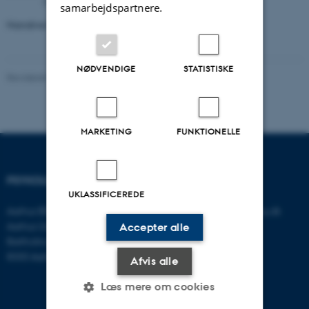
Bygning 1342
samarbejdspartnere.
Narrative Identity and Resilience at work
NØDVENDIGE
STATISTISKE
Revideret 01.06.2026
-
Psykologisk Institut
MARKETING
FUNKTIONELLE
PSYKOLOGISK INSTITUT
KONTAKT
UKLASSIFICEREDE
Aarhus BSS
E-mail:
psykologi@psy.au.dk
Aarhus Universitet
Accepter alle
Bartholins Allé 11
8000 Aarhus C
Afvis alle
Læs mere om cookies