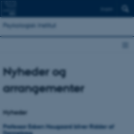
English
Psykologisk Institut
Nyheder og
arrangementer
Nyheder
Professor Esben Hougaard bliver Ridder af
Dannebrog