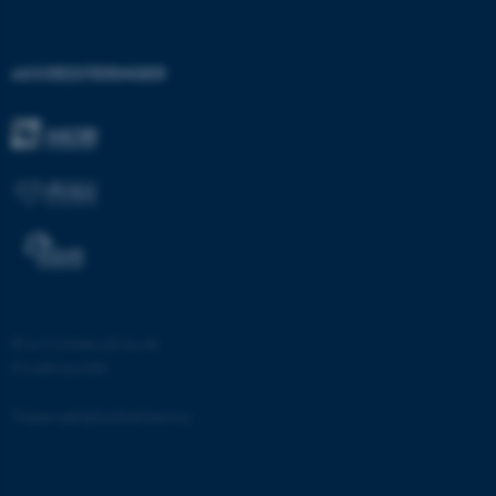
AKKREDITERINGER
fe_typo_user
Typo3 Association
.au.dk
©
—
Cookies på au.dk
Privatlivspolitik
ASP.NET_SessionId
Microsoft Corporation
.au.dk
Tilgængelighedserklæring
53252 / i28