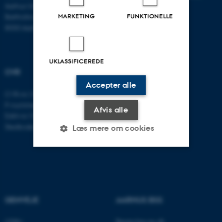
Aarhus Universitet
Bartholins Allé 11
MARKETING
FUNKTIONELLE
8000 Aarhus C
UKLASSIFICEREDE
CVR
Accepter alle
CVR-nr: 31119103
P-nummer: 1016397225
Afvis alle
EAN-nr: 5798000419605
Stedkode: 5411
Læs mere om cookies
Nødvendige
Statistiske
Marketing
Funktionelle
Uklassificerede
GENVEJE
AARHUS BSS
Besøg bss.au.dk
CEBU