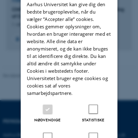
FORSKNINGSPROJEKT
Aarhus Universitet kan give dig den
CMCI: AU Network for the Computational Modeling
bedste brugeroplevelse, når du
of Complex Interactions (CMCI)
vælger ”Accepter alle” cookies.
1. okt. 2015
-
30. sep. 2018
Cookies gemmer oplysninger om,
hvordan en bruger interagerer med et
+7
website. Alle dine data er
anonymiseret, og de kan ikke bruges
til at identificere dig direkte. Du kan
altid ændre dit samtykke under
Cookies i webstedets footer.
Revideret 01.06.2026
-
Psykologisk Institut
Universitetet bruger egne cookies og
cookies sat af vores
samarbejdspartnere.
NØDVENDIGE
STATISTISKE
PSYKOLOGISK INSTITUT
KONTAKT
Aarhus BSS
E-mail:
psykologi@psy.au.dk