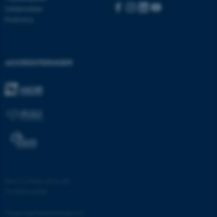
be_typo_user
TYPO3 Association
Uddannelser
.au.dk
Forskning
fe_typo_user
Typo3 Association
.au.dk
AKKREDITERINGER
©
—
Cookies på au.dk
ASP.NET_SessionId
Microsoft Corporation
Privatlivspolitik
.au.dk
Tilgængelighedserklæring