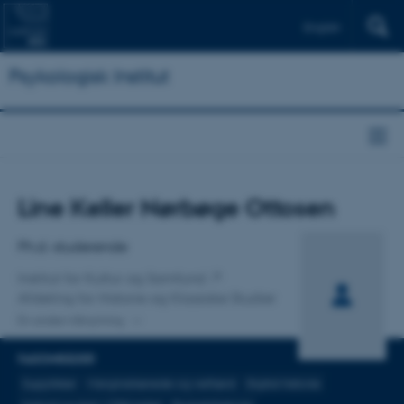
English
Psykologisk Institut
Titel
Line Keller Nørbøge Ottosen
Primær tilknytning
Ph.d.-studerende
Institut for Kultur og Samfund
Afdeling for Historie og Klassiske Studier
En anden tilknytning
FAGOMRÅDER
Supplikker
Marginaliserede og velfærd
Digital historie