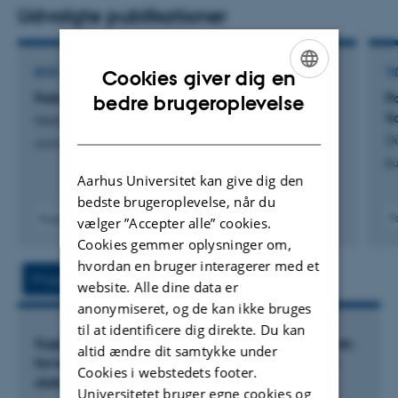
Udvalgte publikationer
I forbindelse med sin ph.d. ansættelse er Line tilknyttet
projektet "Voices of the People", PI, professor, Nina
BOG
TI
Cookies giver dig en
Javette Koefoed. Projektet digitaliserer og transskriberer
ENGLISH
Patientstemmer fra Asylet
P
bedre brugeroplevelse
supplikprotokollerne i Transkribus og Line har forinden sin
S
Nielsen, K. +2.
DANISH
ph.d. arbejdet som daglig projektleder siden 2024.
Dü
Aarhus Universitetsforlag
Bu
Undervejs i sin kandidatuddannelse har Line desuden
Aarhus Universitet kan give dig den
været del af et tværfagligt forskningsprojekt "Dansk
bedste brugeroplevelse, når du
F
Fagfællebedømt
psykiatris historie ca. 1852-1938, PI, professor, Klaus
vælger ”Accepter alle” cookies.
Cookies gemmer oplysninger om,
Nielsen. I forbindelse med projektet har Line bl.a. været
hvordan en bruger interagerer med et
medforfatter til bogen Patientstemmer fra Asylet og
Projekt
Aktiviteter
website. Alle dine data er
medvirket i DR-podcasten
Skriget fra Asylet
.
anonymiseret, og de kan ikke bruges
til at identificere dig direkte. Du kan
Supplikkernes udsatte stemmer: Erfaringsnarativer,
altid ændre dit samtykke under
forventninger og forhandling af den enevældige
Cookies i webstedets footer.
statsmagt ca. 1699 - 1799
Universitetet bruger egne cookies og