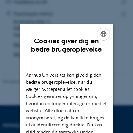
MAILADRESSE
kagl@psy.au.dk
ADRESSE
Kopie
Katrine Grau
Psykologisk Institut
maila
Bartholins Allé 11
Kopie
8000 Aarhus C
adres
Danmark
Cookies giver dig en
Se på kort
ENGLISH
bedre brugeroplevelse
Se Pure-profil
DANISH
Aarhus Universitet kan give dig den
Revideret 01.06.2026
-
Psykologisk Institut
bedste brugeroplevelse, når du
vælger ”Accepter alle” cookies.
Cookies gemmer oplysninger om,
hvordan en bruger interagerer med et
website. Alle dine data er
anonymiseret, og de kan ikke bruges
til at identificere dig direkte. Du kan
PSYKOLOGISK INSTITUT
KONTAKT
altid ændre dit samtykke under