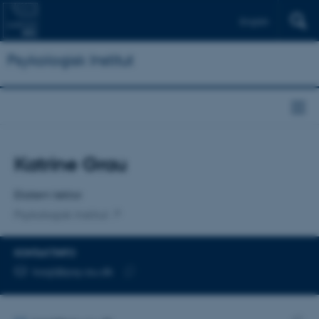
English
Psykologisk Institut
Titel
Katrine Grau
Primær tilknytning
Ekstern lektor
Psykologisk Institut
KONTAKTINFO
MAILADRESSE
kagl@psy.au.dk
Kopier
mailadresse