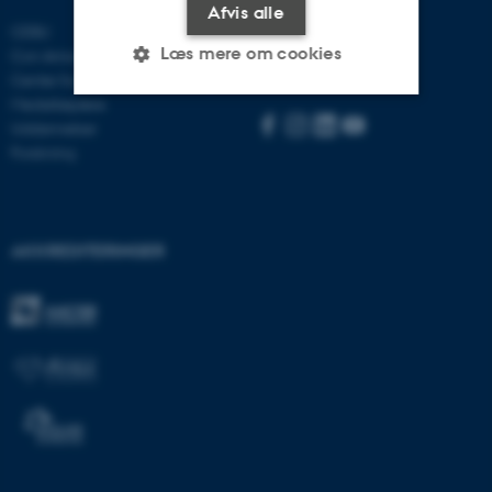
Afvis alle
Besøg bss.au.dk
CEBU
Læs mere om cookies
Con Amore
Følg os:
Center for Rusmiddelforskning
Medarbejdere
Uddannelser
Nødvendige
Statistiske
Marketing
Forskning
Funktionelle
Uklassificerede
AKKREDITERINGER
Nødvendige cookies hjælper
med at gøre hjemmesiden
brugbar ved at aktivere nogle
grundlæggende funktioner
som navigation mm.
Hjemmesiden kan ikke
fungerer uden disse cookies.