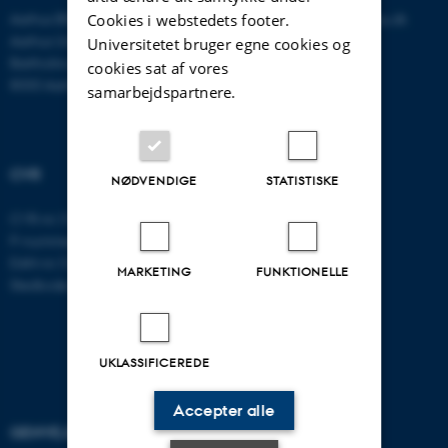
Aarhus BSS
E-mail:
psykologi@psy.au.dk
Cookies i webstedets footer.
Aarhus Universitet
Universitetet bruger egne cookies og
Bartholins Allé 11
cookies sat af vores
8000 Aarhus C
samarbejdspartnere.
CVR
NØDVENDIGE
STATISTISKE
CVR-nr: 31119103
P-nummer: 1016397225
EAN-nr: 5798000419605
MARKETING
FUNKTIONELLE
Stedkode: 5411
UKLASSIFICEREDE
Accepter alle
GENVEJE
AARHUS BSS